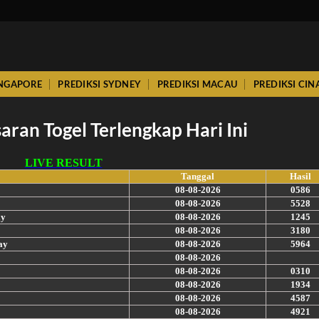
INGAPORE
PREDIKSI SYDNEY
PREDIKSI MACAU
PREDIKSI CIN
saran Togel Terlengkap Hari Ini