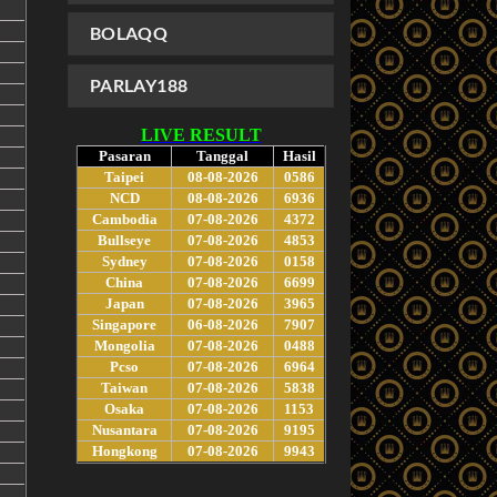
BOLAQQ
PARLAY188