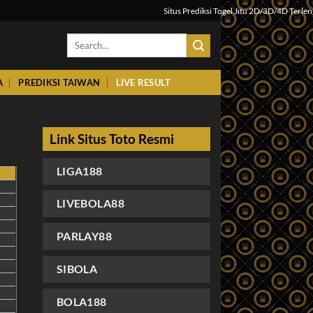
Situs Prediksi Togel Jitu 2D/3D/4D Terlengkap dan Live Result 
A
PREDIKSI TAIWAN
LIVE RESULT
Link Situs Toto Resmi
LIGA188
LIVEBOLA88
PARLAY88
SIBOLA
BOLA188