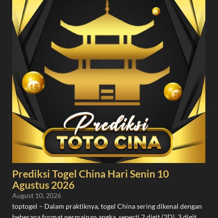
Prediksi Togel China Hari Senin 10
Agustus 2026
August 10, 2026
toptogel – Dalam praktiknya, togel China sering dikenal dengan
beberapa format permainan angka, seperti 2 digit (2D), 3 digit