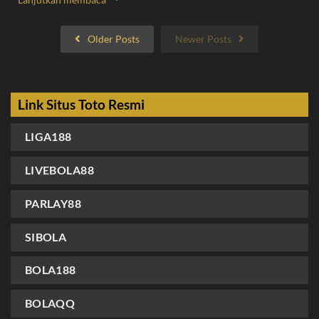
Older Posts
Newer Posts
Link Situs Toto Resmi
LIGA188
LIVEBOLA88
PARLAY88
SIBOLA
BOLA188
BOLAQQ