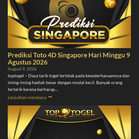
Prediksi Toto 4D Singapore Hari Minggu 9
Agustus 2026
August 9, 2026
toptogel – Daya tarik togel terletak pada kesederhanaannya dan
iming-iming hadiah besar dengan modal kecil. Banyak orang
tertarik karena berharap...
Lanjutkan membaca