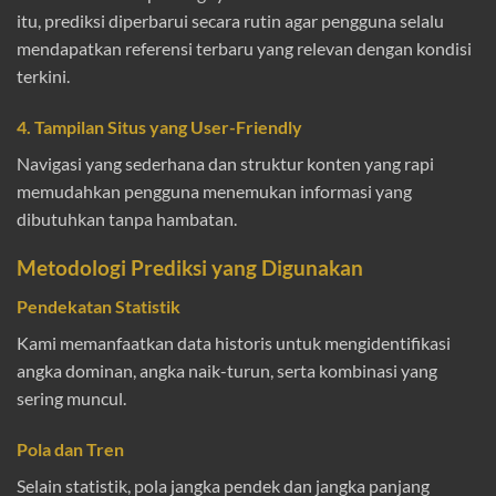
itu, prediksi diperbarui secara rutin agar pengguna selalu
mendapatkan referensi terbaru yang relevan dengan kondisi
terkini.
4. Tampilan Situs yang User-Friendly
Navigasi yang sederhana dan struktur konten yang rapi
memudahkan pengguna menemukan informasi yang
dibutuhkan tanpa hambatan.
Metodologi Prediksi yang Digunakan
Pendekatan Statistik
Kami memanfaatkan data historis untuk mengidentifikasi
angka dominan, angka naik-turun, serta kombinasi yang
sering muncul.
Pola dan Tren
Selain statistik, pola jangka pendek dan jangka panjang