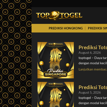
PREDIKSI HONGKONG
PREDIKSI S
Prediksi Tot
August 6, 2026
toptogel – Daya ta
dengan modal kecil.
Lanjutkan membac
Prediksi Tot
August 5, 2026
toptogel – Daya ta
dengan modal kecil.