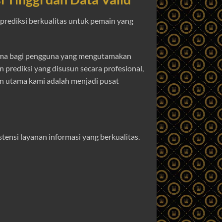
n prediksi berkualitas untuk pemain yang
ama bagi pengguna yang mengutamakan
n prediksi yang disusun secara profesional,
juan utama kami adalah menjadi pusat
stensi layanan informasi yang berkualitas.