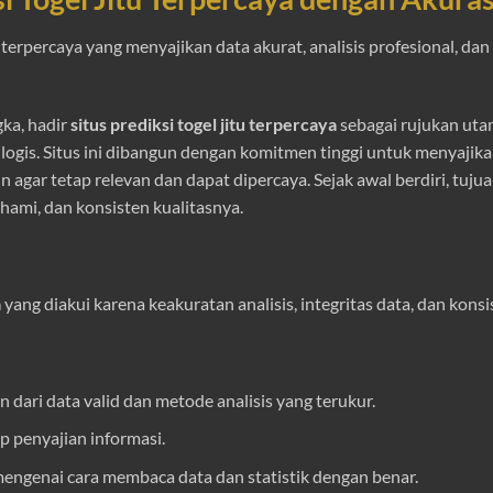
 terpercaya yang menyajikan data akurat, analisis profesional, da
ka, hadir
situs prediksi togel jitu terpercaya
sebagai rujukan ut
g logis. Situs ini dibangun dengan komitmen tinggi untuk menyajika
in agar tetap relevan dan dapat dipercaya. Sejak awal berdiri, tu
ahami, dan konsisten kualitasnya.
a
yang diakui karena keakuratan analisis, integritas data, dan konsi
dari data valid dan metode analisis yang terukur.
 penyajian informasi.
ngenai cara membaca data dan statistik dengan benar.