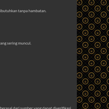
dibutuhkan tanpa hambatan.
ang sering muncul.
berasal dari sumber yang dapat diverifikasi,