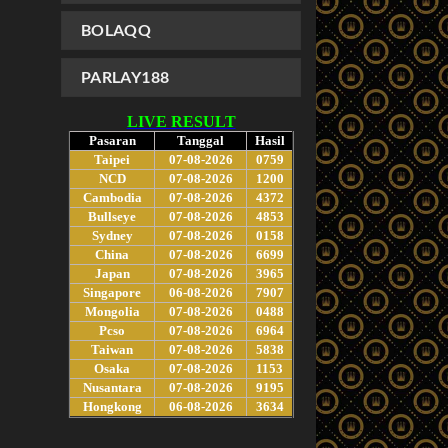
BOLAQQ
PARLAY188