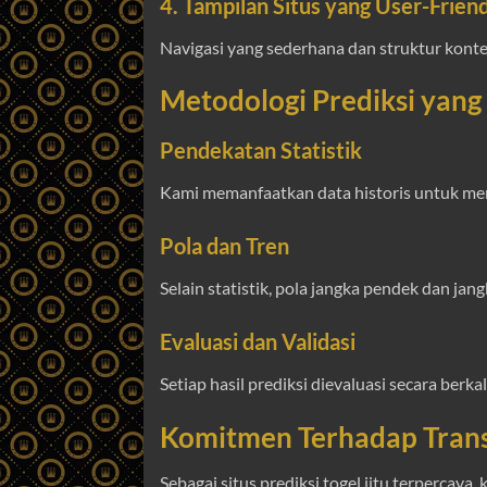
4. Tampilan Situs yang User-Frien
Navigasi yang sederhana dan struktur kon
Metodologi Prediksi yan
Pendekatan Statistik
Kami memanfaatkan data historis untuk meng
Pola dan Tren
Selain statistik, pola jangka pendek dan j
Evaluasi dan Validasi
Setiap hasil prediksi dievaluasi secara ber
Komitmen Terhadap Trans
Sebagai situs prediksi togel jitu terpercaya