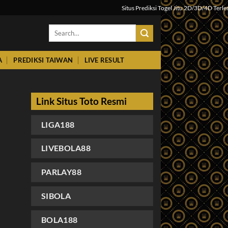
Situs Prediksi Togel Jitu 2D/3D/4D Terlengkap dan Live Resu
A
PREDIKSI TAIWAN
LIVE RESULT
Link Situs Toto Resmi
LIGA188
LIVEBOLA88
PARLAY88
SIBOLA
BOLA188