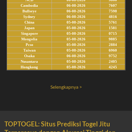
Selengkapnya >
TOPTOGEL: Situs Prediksi Togel Jitu