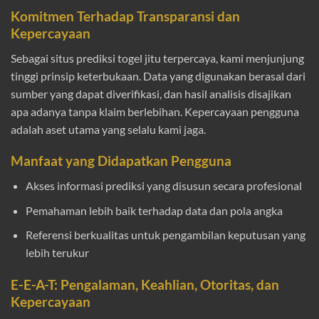
Komitmen Terhadap Transparansi dan
Kepercayaan
Sebagai situs prediksi togel jitu terpercaya, kami menjunjung
tinggi prinsip keterbukaan. Data yang digunakan berasal dari
sumber yang dapat diverifikasi, dan hasil analisis disajikan
apa adanya tanpa klaim berlebihan. Kepercayaan pengguna
adalah aset utama yang selalu kami jaga.
Manfaat yang Didapatkan Pengguna
Akses informasi prediksi yang disusun secara profesional
Pemahaman lebih baik terhadap data dan pola angka
Referensi berkualitas untuk pengambilan keputusan yang
lebih terukur
E-E-A-T: Pengalaman, Keahlian, Otoritas, dan
Kepercayaan