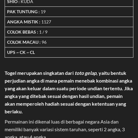
SHIO :
KUDA
PAK TUNTUNG :
19
ANGKA MISTIK :
1127
COLOK BEBAS :
1 / 9
COLOK MACAU :
96
UPS ~ CK ~ CL
Togel merupakan singkatan dari
toto gelap
, yaitu bentuk
perjudian angka di mana pemain menebak kombinasi angka
yang akan keluar dalam suatu periode undian tertentu. Jika
angka yang ditebak sesuai dengan hasil undian, pemain
akan memperoleh hadiah sesuai dengan ketentuan yang
berlaku.
Permainan ini dikenal luas di berbagai negara Asia dan
memiliki banyak variasi sistem taruhan, seperti 2 angka, 3
angka, atau 4 angka.