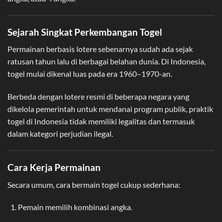
Sejarah Singkat Perkembangan Togel
Permainan berbasis lotere sebenarnya sudah ada sejak
ratusan tahun lalu di berbagai belahan dunia. Di Indonesia,
togel mulai dikenal luas pada era 1960–1970-an.
Berbeda dengan lotere resmi di beberapa negara yang
dikelola pemerintah untuk mendanai program publik, praktik
togel di Indonesia tidak memiliki legalitas dan termasuk
dalam kategori perjudian ilegal.
Cara Kerja Permainan
Secara umum, cara bermain togel cukup sederhana:
Pemain memilih kombinasi angka.