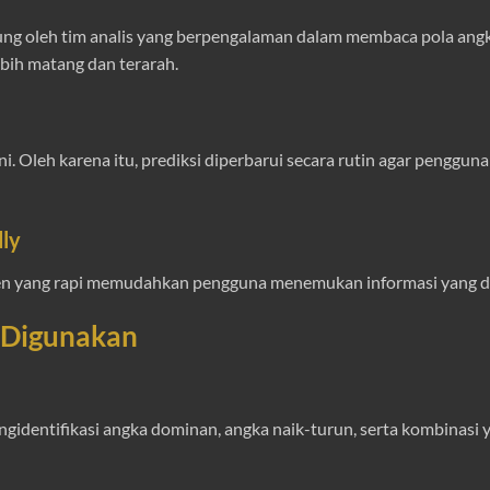
dukung oleh tim analis yang berpengalaman dalam membaca pola angk
bih matang dan terarah.
. Oleh karena itu, prediksi diperbarui secara rutin agar penggun
dly
ten yang rapi memudahkan pengguna menemukan informasi yang 
g Digunakan
identifikasi angka dominan, angka naik-turun, serta kombinasi y