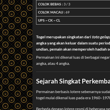
COLOK BEBAS :
3 / 3
COLOK MACAU :
69
UPS ~ CK ~ CL
Togel merupakan singkatan dari
toto gelap
angka yang akan keluar dalam suatu periode
undian, pemain akan memperoleh hadiah s
Permainan ini dikenal luas di berbagai negar
angka, atau 4 angka.
Sejarah Singkat Perkemb
Permainan berbasis lotere sebenarnya sudah 
togel mulai dikenal luas pada era 1960–197
Berbeda dengan lotere resmi di beberapa n