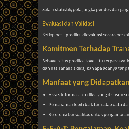
Selain statistik, pola jangka pendek dan j
Evaluasi dan Validasi
Setiap hasil prediksi dievaluasi secara ber
Komitmen Terhadap Trans
Sebagai situs prediksi togel jitu terpercaya
dan hasil analisis disajikan apa adanya tan
Manfaat yang Didapatka
Akses informasi prediksi yang disusun se
Pemahaman lebih baik terhadap data dan
Referensi berkualitas untuk pengambilan
E-E-A-T: Pengalaman, Kea