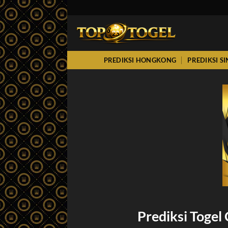
Skip
to
content
PREDIKSI HONGKONG
PREDIKSI S
Prediksi Togel