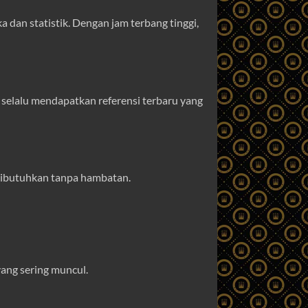
a dan statistik. Dengan jam terbang tinggi,
a selalu mendapatkan referensi terbaru yang
dibutuhkan tanpa hambatan.
ang sering muncul.