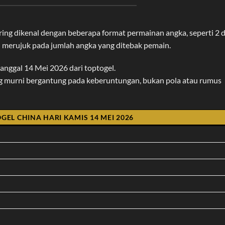
ring dikenal dengan beberapa format permainan angka, seperti 2 d
 ini merujuk pada jumlah angka yang ditebak pemain.
 tanggal 14 Mei 2026 dari toptogel.
 murni bergantung pada keberuntungan, bukan pola atau rumus
OGEL CHINA HARI KAMIS 14 MEI 2026