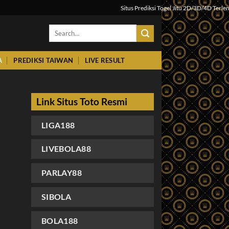
Situs Prediksi Togel Jitu 2D/3D/4D Terlengkap dan Live Result
A
PREDIKSI TAIWAN
LIVE RESULT
Link Situs Toto Resmi
LIGA188
LIVEBOLA88
PARLAY88
SIBOLA
BOLA188