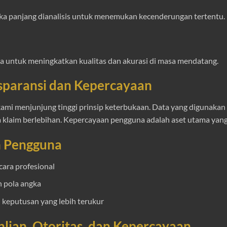
angka panjang dianalisis untuk menemukan kecenderungan tertentu.
kala untuk meningkatkan kualitas dan akurasi di masa mendatang.
paransi dan Kepercayaan
, kami menjunjung tinggi prinsip keterbukaan. Data yang digunakan 
pa klaim berlebihan. Kepercayaan pengguna adalah aset utama yang 
n Pengguna
cara profesional
 pola angka
 keputusan yang lebih terukur
hlian, Otoritas, dan Kepercayaan