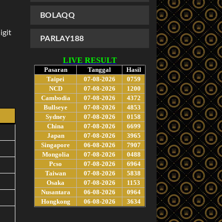
BOLAQQ
igit
PARLAY188