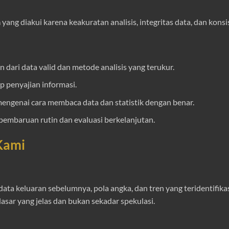
a
yang diakui karena keakuratan analisis, integritas data, dan konsi
dari data valid dan metode analisis yang terukur.
 penyajian informasi.
ngenai cara membaca data dan statistik dengan benar.
embaruan rutin dan evaluasi berkelanjutan.
Kami
data keluaran sebelumnya, pola angka, dan tren yang teridentifikas
sar yang jelas dan bukan sekadar spekulasi.