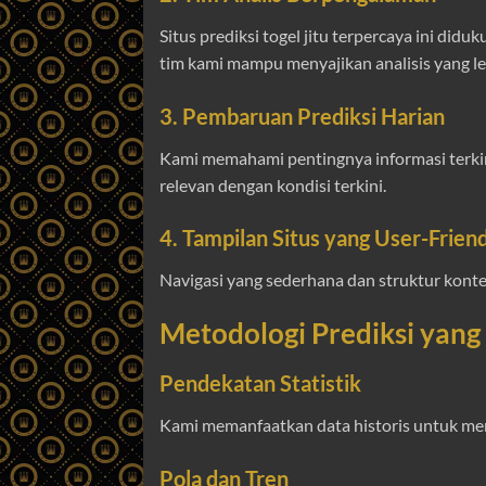
Situs prediksi togel jitu terpercaya ini di
tim kami mampu menyajikan analisis yang le
3. Pembaruan Prediksi Harian
Kami memahami pentingnya informasi terkini
relevan dengan kondisi terkini.
4. Tampilan Situs yang User-Frien
Navigasi yang sederhana dan struktur kon
Metodologi Prediksi yan
Pendekatan Statistik
Kami memanfaatkan data historis untuk meng
Pola dan Tren