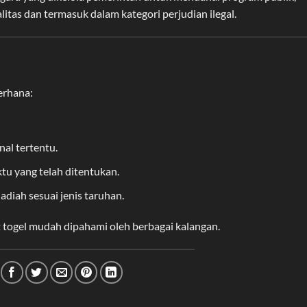
alitas dan termasuk dalam kategori perjudian ilegal.
erhana:
al tertentu.
u yang telah ditentukan.
diah sesuai jenis taruhan.
togel mudah dipahami oleh berbagai kalangan.