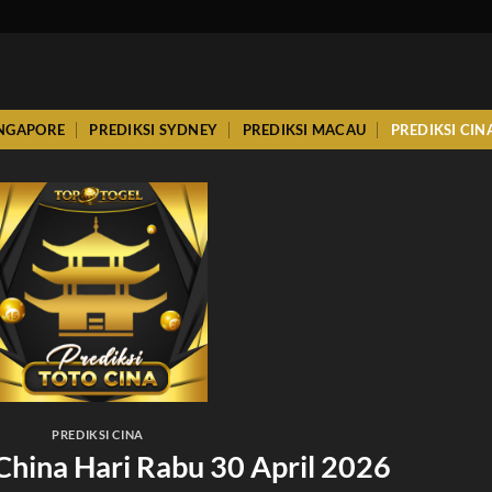
INGAPORE
PREDIKSI SYDNEY
PREDIKSI MACAU
PREDIKSI CIN
PREDIKSI CINA
 China Hari Rabu 30 April 2026