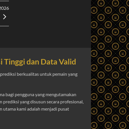
 2026
 Tinggi dan Data Valid
n prediksi berkualitas untuk pemain yang
ama bagi pengguna yang mengutamakan
n prediksi yang disusun secara profesional,
juan utama kami adalah menjadi pusat