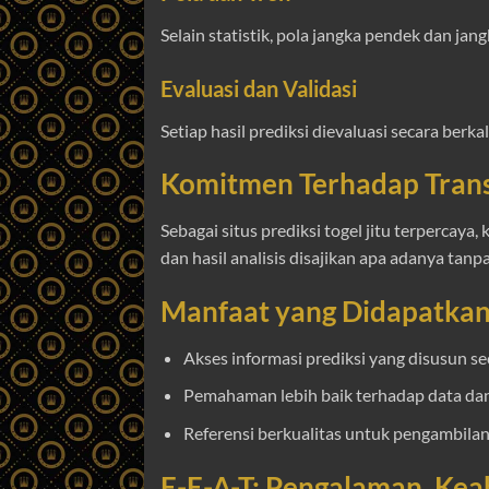
Selain statistik, pola jangka pendek dan j
Evaluasi dan Validasi
Setiap hasil prediksi dievaluasi secara ber
Komitmen Terhadap Trans
Sebagai situs prediksi togel jitu terpercaya
dan hasil analisis disajikan apa adanya tan
Manfaat yang Didapatka
Akses informasi prediksi yang disusun se
Pemahaman lebih baik terhadap data dan
Referensi berkualitas untuk pengambilan
E-E-A-T: Pengalaman, Kea