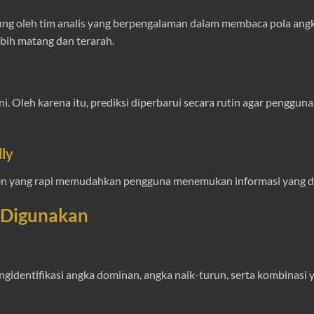
dukung oleh tim analis yang berpengalaman dalam membaca pola angk
bih matang dan terarah.
. Oleh karena itu, prediksi diperbarui secara rutin agar penggun
dly
ten yang rapi memudahkan pengguna menemukan informasi yang 
g Digunakan
identifikasi angka dominan, angka naik-turun, serta kombinasi y