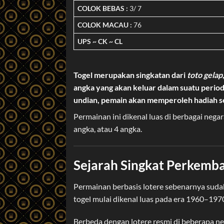
COLOK BEBAS :
3/ 7
COLOK MACAU :
76
UPS ~ CK ~ CL
Togel merupakan singkatan dari
toto gelap
angka yang akan keluar dalam suatu periode
undian, pemain akan memperoleh hadiah s
Permainan ini dikenal luas di berbagai negar
angka, atau 4 angka.
Sejarah Singkat Perkemb
Permainan berbasis lotere sebenarnya sudah 
togel mulai dikenal luas pada era 1960–197
Berbeda dengan lotere resmi di beberapa n