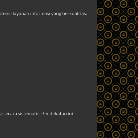
stensi layanan informasi yang berkualitas.
i secara sistematis. Pendekatan ini