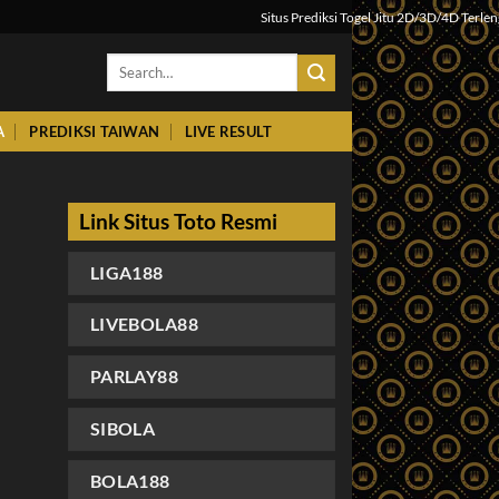
Situs Prediksi Togel Jitu 2D/3D/4D Terlengkap dan Live Result 
A
PREDIKSI TAIWAN
LIVE RESULT
Link Situs Toto Resmi
LIGA188
LIVEBOLA88
PARLAY88
SIBOLA
BOLA188