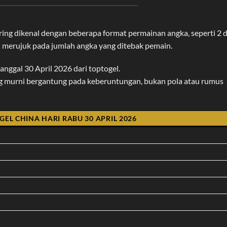
ring dikenal dengan beberapa format permainan angka, seperti 2 d
 ini merujuk pada jumlah angka yang ditebak pemain.
tanggal 30 April 2026 dari toptogel.
 murni bergantung pada keberuntungan, bukan pola atau rumus
GEL CHINA HARI RABU 30 APRIL 2026