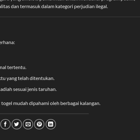
alitas dan termasuk dalam kategori perjudian ilegal.
erhana:
al tertentu.
u yang telah ditentukan.
diah sesuai jenis taruhan.
togel mudah dipahami oleh berbagai kalangan.