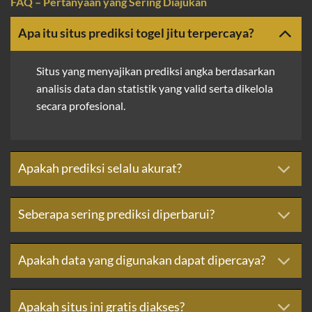
FAQ – Pertanyaan yang Sering Diajukan
Apa itu situs prediksi togel jitu terpercaya?
Situs yang menyajikan prediksi angka berdasarkan
analisis data dan statistik yang valid serta dikelola
secara profesional.
Apakah prediksi selalu akurat?
Seberapa sering prediksi diperbarui?
Apakah data yang digunakan dapat dipercaya?
Apakah situs ini gratis diakses?