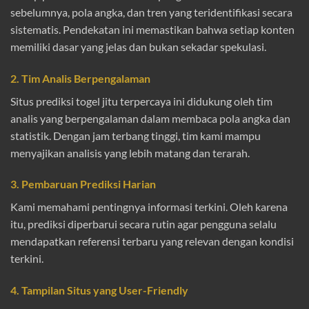
sebelumnya, pola angka, dan tren yang teridentifikasi secara
sistematis. Pendekatan ini memastikan bahwa setiap konten
memiliki dasar yang jelas dan bukan sekadar spekulasi.
2. Tim Analis Berpengalaman
Situs prediksi togel jitu terpercaya ini didukung oleh tim
analis yang berpengalaman dalam membaca pola angka dan
statistik. Dengan jam terbang tinggi, tim kami mampu
menyajikan analisis yang lebih matang dan terarah.
3. Pembaruan Prediksi Harian
Kami memahami pentingnya informasi terkini. Oleh karena
itu, prediksi diperbarui secara rutin agar pengguna selalu
mendapatkan referensi terbaru yang relevan dengan kondisi
terkini.
4. Tampilan Situs yang User-Friendly