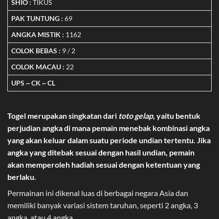
SHIO :
TIKUS
PAK TUNTUNG :
69
ANGKA MISTIK :
1162
COLOK BEBAS :
9 / 2
COLOK MACAU :
22
UPS ~ CK ~ CL
Togel merupakan singkatan dari
toto gelap
, yaitu bentuk
perjudian angka di mana pemain menebak kombinasi angka
yang akan keluar dalam suatu periode undian tertentu. Jika
angka yang ditebak sesuai dengan hasil undian, pemain
akan memperoleh hadiah sesuai dengan ketentuan yang
berlaku.
Permainan ini dikenal luas di berbagai negara Asia dan
memiliki banyak variasi sistem taruhan, seperti 2 angka, 3
angka, atau 4 angka.