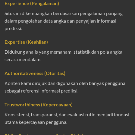
Experience (Pengalaman)
Situs ini dikembangkan berdasarkan pengalaman panjang
dalam pengolahan data angka dan penyajian informasi
prediksi.
Expertise (Keahlian)
Didukung analis yang memahami statistik dan pola angka
secara mendalam.
Authoritativeness (Otoritas)
Konten kami dirujuk dan digunakan oleh banyak pengguna
sebagai referensi informasi prediksi.
Trustworthiness (Kepercayaan)
Konsistensi, transparansi, dan evaluasi rutin menjadi fondasi
utama kepercayaan pengguna.