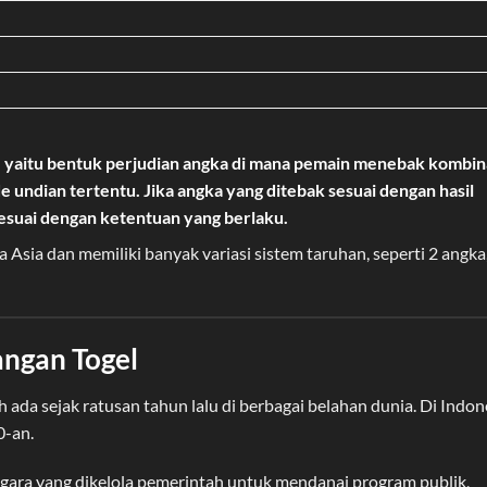
, yaitu bentuk perjudian angka di mana pemain menebak kombin
 undian tertentu. Jika angka yang ditebak sesuai dengan hasil
esuai dengan ketentuan yang berlaku.
a Asia dan memiliki banyak variasi sistem taruhan, seperti 2 angka
angan Togel
ada sejak ratusan tahun lalu di berbagai belahan dunia. Di Indon
0-an.
egara yang dikelola pemerintah untuk mendanai program publik,