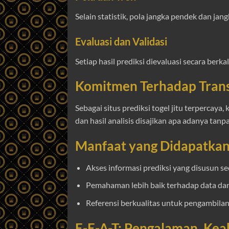
Selain statistik, pola jangka pendek dan j
Evaluasi dan Validasi
Setiap hasil prediksi dievaluasi secara ber
Komitmen Terhadap Trans
Sebagai situs prediksi togel jitu terpercaya
dan hasil analisis disajikan apa adanya tan
Manfaat yang Didapatka
Akses informasi prediksi yang disusun se
Pemahaman lebih baik terhadap data dan
Referensi berkualitas untuk pengambilan
E-E-A-T: Pengalaman, Kea