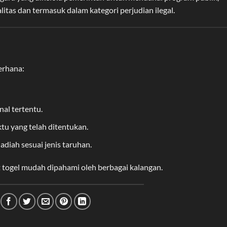
alitas dan termasuk dalam kategori perjudian ilegal.
erhana:
al tertentu.
u yang telah ditentukan.
diah sesuai jenis taruhan.
togel mudah dipahami oleh berbagai kalangan.