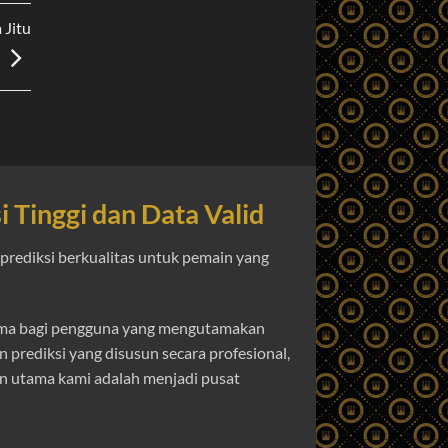
 Jitu
 Tinggi dan Data Valid
n prediksi berkualitas untuk pemain yang
ama bagi pengguna yang mengutamakan
n prediksi yang disusun secara profesional,
juan utama kami adalah menjadi pusat