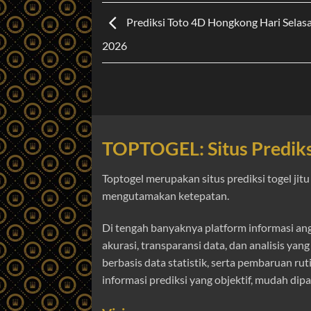
Prediksi Toto 4D Hongkong Hari Selas
2026
TOPTOGEL: Situs Prediksi
Toptogel merupakan situs prediksi togel jitu
mengutamakan ketepatan.
Di tengah banyaknya platform informasi ang
akurasi, transparansi data, dan analisis yan
berbasis data statistik, serta pembaruan rut
informasi prediksi yang objektif, mudah dip