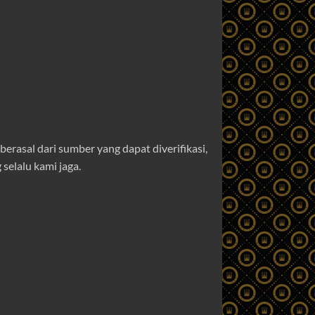
berasal dari sumber yang dapat diverifikasi,
selalu kami jaga.