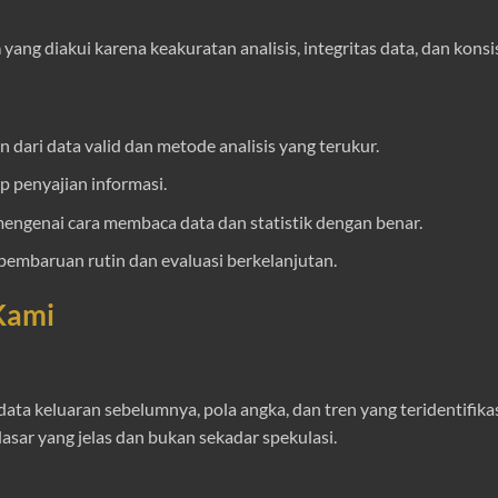
a
yang diakui karena keakuratan analisis, integritas data, dan konsi
dari data valid dan metode analisis yang terukur.
 penyajian informasi.
ngenai cara membaca data dan statistik dengan benar.
embaruan rutin dan evaluasi berkelanjutan.
Kami
data keluaran sebelumnya, pola angka, dan tren yang teridentifikas
sar yang jelas dan bukan sekadar spekulasi.