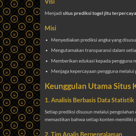
Visi
Menjadi
situs prediksi togel jitu terpercay
Misi
Menyediakan prediksi angka yang disusun 
Mengutamakan transparansi dalam setiap
Memberikan edukasi kepada pengguna me
Menjaga kepercayaan pengguna melalui p
Keunggulan Utama Situs 
1. Analisis Berbasis Data Statistik
Setiap prediksi disusun melalui pengolahan 
memastikan bahwa setiap konten memiliki da
2. Tim Analis Berpengalaman