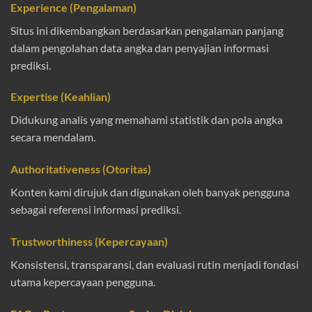
Experience (Pengalaman)
Situs ini dikembangkan berdasarkan pengalaman panjang
dalam pengolahan data angka dan penyajian informasi
prediksi.
Expertise (Keahlian)
Didukung analis yang memahami statistik dan pola angka
secara mendalam.
Authoritativeness (Otoritas)
Konten kami dirujuk dan digunakan oleh banyak pengguna
sebagai referensi informasi prediksi.
Trustworthiness (Kepercayaan)
Konsistensi, transparansi, dan evaluasi rutin menjadi fondasi
utama kepercayaan pengguna.