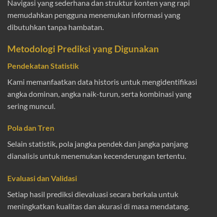
Navigasi yang sederhana dan struktur konten yang rapi
memudahkan pengguna menemukan informasi yang
dibutuhkan tanpa hambatan.
Metodologi Prediksi yang Digunakan
Pendekatan Statistik
Kami memanfaatkan data historis untuk mengidentifikasi
angka dominan, angka naik-turun, serta kombinasi yang
sering muncul.
Pola dan Tren
Selain statistik, pola jangka pendek dan jangka panjang
dianalisis untuk menemukan kecenderungan tertentu.
Evaluasi dan Validasi
Setiap hasil prediksi dievaluasi secara berkala untuk
meningkatkan kualitas dan akurasi di masa mendatang.