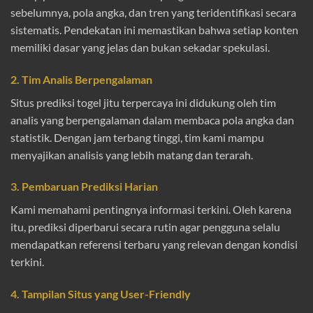
sebelumnya, pola angka, dan tren yang teridentifikasi secara
sistematis. Pendekatan ini memastikan bahwa setiap konten
memiliki dasar yang jelas dan bukan sekadar spekulasi.
2. Tim Analis Berpengalaman
Situs prediksi togel jitu terpercaya ini didukung oleh tim
analis yang berpengalaman dalam membaca pola angka dan
statistik. Dengan jam terbang tinggi, tim kami mampu
menyajikan analisis yang lebih matang dan terarah.
3. Pembaruan Prediksi Harian
Kami memahami pentingnya informasi terkini. Oleh karena
itu, prediksi diperbarui secara rutin agar pengguna selalu
mendapatkan referensi terbaru yang relevan dengan kondisi
terkini.
4. Tampilan Situs yang User-Friendly