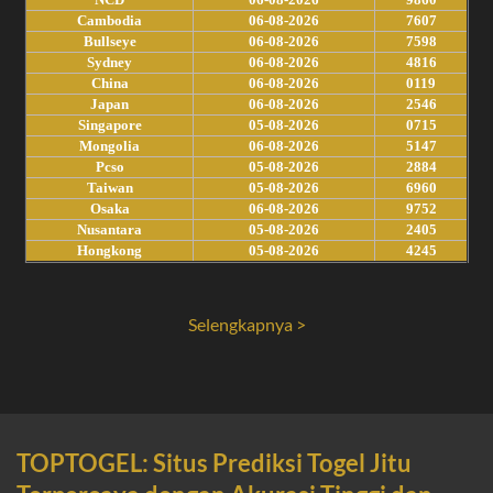
Selengkapnya >
TOPTOGEL: Situs Prediksi Togel Jitu