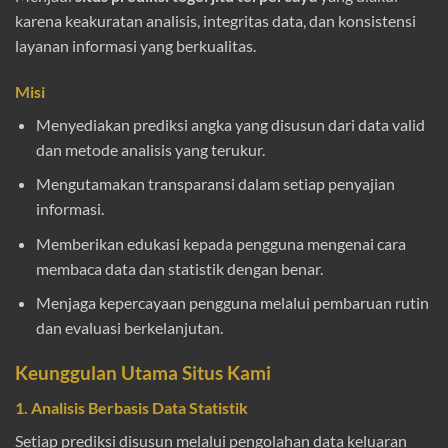
karena keakuratan analisis, integritas data, dan konsistensi
layanan informasi yang berkualitas.
Misi
Menyediakan prediksi angka yang disusun dari data valid
dan metode analisis yang terukur.
Mengutamakan transparansi dalam setiap penyajian
informasi.
Memberikan edukasi kepada pengguna mengenai cara
membaca data dan statistik dengan benar.
Menjaga kepercayaan pengguna melalui pembaruan rutin
dan evaluasi berkelanjutan.
Keunggulan Utama Situs Kami
1. Analisis Berbasis Data Statistik
Setiap prediksi disusun melalui pengolahan data keluaran