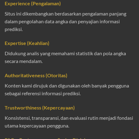
Experience (Pengalaman)
Situs ini dikembangkan berdasarkan pengalaman panjang
dalam pengolahan data angka dan penyajian informasi
prediksi.
Expertise (Keahlian)
Didukung analis yang memahami statistik dan pola angka
secara mendalam.
Authoritativeness (Otoritas)
Konten kami dirujuk dan digunakan oleh banyak pengguna
sebagai referensi informasi prediksi.
Trustworthiness (Kepercayaan)
Konsistensi, transparansi, dan evaluasi rutin menjadi fondasi
utama kepercayaan pengguna.