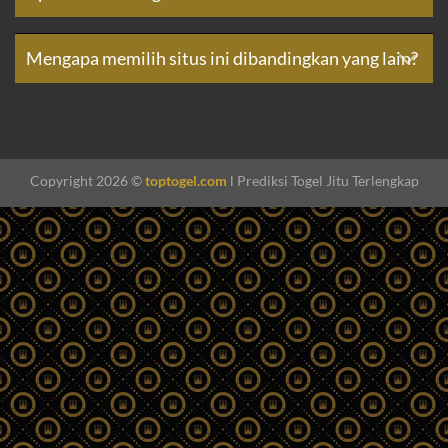
Mengapa memilih situs ini dibandingkan yang lain?
Copyright 2026 ©
toptogel.com
l Prediksi Togel Jitu Terlengkap