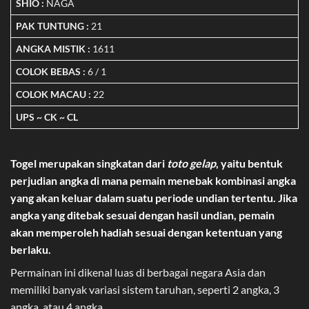
SHIO :
NAGA
PAK TUNTUNG :
21
ANGKA MISTIK :
1611
COLOK BEBAS :
6 / 1
COLOK MACAU :
22
UPS ~ CK ~ CL
Togel merupakan singkatan dari
toto gelap
, yaitu bentuk
perjudian angka di mana pemain menebak kombinasi angka
yang akan keluar dalam suatu periode undian tertentu. Jika
angka yang ditebak sesuai dengan hasil undian, pemain
akan memperoleh hadiah sesuai dengan ketentuan yang
berlaku.
Permainan ini dikenal luas di berbagai negara Asia dan
memiliki banyak variasi sistem taruhan, seperti 2 angka, 3
angka, atau 4 angka.