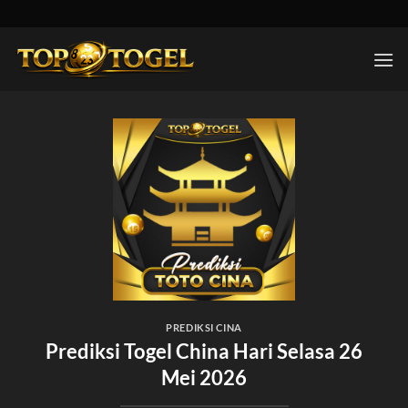
Skip
to
content
PREDIKSI CINA
Prediksi Togel China Hari Selasa 26
Mei 2026