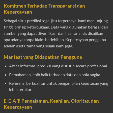
Komitmen Terhadap Transparansi dan
Kepercayaan
Sebagai situs prediksi togel jitu terpercaya, kami menjunjung
tinggi prinsip keterbukaan. Data yang digunakan berasal dari
sumber yang dapat diverifikasi, dan hasil analisis disajikan
apa adanya tanpa klaim berlebihan. Kepercayaan pengguna
adalah aset utama yang selalu kami jaga.
Manfaat yang Didapatkan Pengguna
Akses informasi prediksi yang disusun secara profesional
Pemahaman lebih baik terhadap data dan pola angka
Referensi berkualitas untuk pengambilan keputusan yang
lebih terukur
E-E-A-T: Pengalaman, Keahlian, Otoritas, dan
Kepercayaan