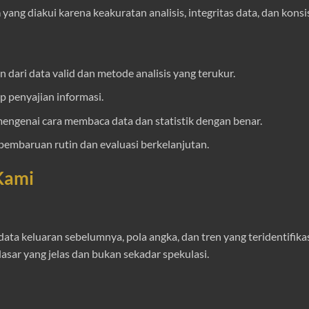
a
yang diakui karena keakuratan analisis, integritas data, dan konsi
dari data valid dan metode analisis yang terukur.
 penyajian informasi.
ngenai cara membaca data dan statistik dengan benar.
embaruan rutin dan evaluasi berkelanjutan.
Kami
data keluaran sebelumnya, pola angka, dan tren yang teridentifikas
sar yang jelas dan bukan sekadar spekulasi.