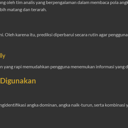
dukung oleh tim analis yang berpengalaman dalam membaca pola angk
bih matang dan terarah.
. Oleh karena itu, prediksi diperbarui secara rutin agar penggun
dly
ten yang rapi memudahkan pengguna menemukan informasi yang 
g Digunakan
identifikasi angka dominan, angka naik-turun, serta kombinasi y