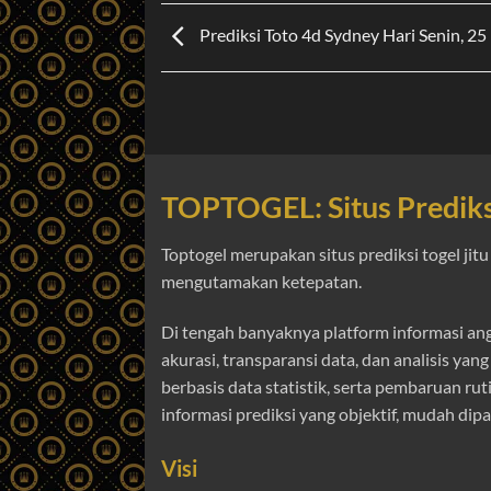
Prediksi Toto 4d Sydney Hari Senin, 2
TOPTOGEL: Situs Prediksi
Toptogel merupakan situs prediksi togel jitu
mengutamakan ketepatan.
Di tengah banyaknya platform informasi ang
akurasi, transparansi data, dan analisis yan
berbasis data statistik, serta pembaruan rut
informasi prediksi yang objektif, mudah dip
Visi