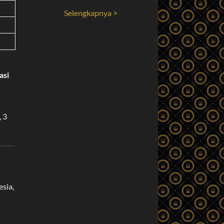
Selengkapnya >
asi
, 3
esia,