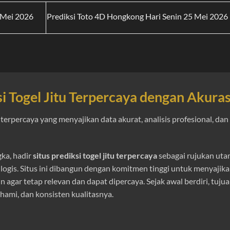
5 Mei 2026
Prediksi Toto 4D Hongkong Hari Senin 25 Mei 2026
 Togel Jitu Terpercaya dengan Akurasi
 terpercaya yang menyajikan data akurat, analisis profesional, da
ka, hadir
situs prediksi togel jitu terpercaya
sebagai rujukan ut
g logis. Situs ini dibangun dengan komitmen tinggi untuk menyajika
in agar tetap relevan dan dapat dipercaya. Sejak awal berdiri, tu
ahami, dan konsisten kualitasnya.