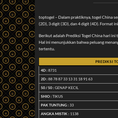
toptogel
– Dalam praktiknya, togel China se
(2D), 3 digit (3D), dan 4 digit (4D). Format
Berikut adalah Prediksi Togel China hari ini
Hal ini menunjukkan bahwa peluang menang
tertentu.
PREDIKSI T
4D :
8731
2D :
88 78 87 33 13 31 18 91 63
50 / 50 :
GENAP KECIL
SHIO :
TIKUS
PAK TUNTUNG :
33
ANGKA MISTIK :
1138