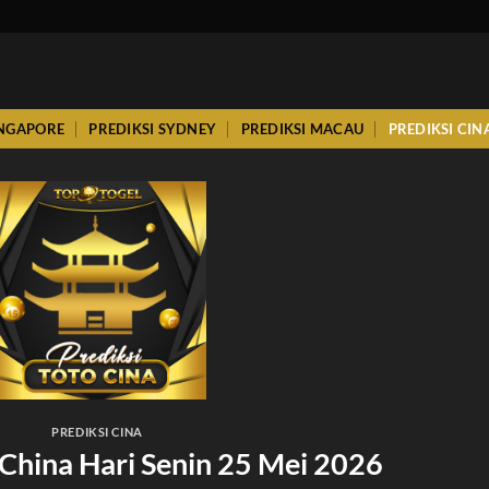
INGAPORE
PREDIKSI SYDNEY
PREDIKSI MACAU
PREDIKSI CIN
PREDIKSI CINA
 China Hari Senin 25 Mei 2026