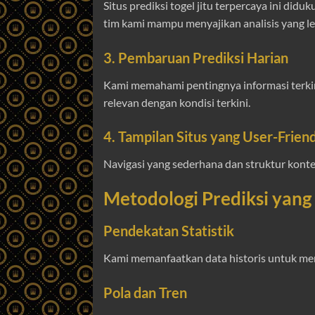
Situs prediksi togel jitu terpercaya ini di
tim kami mampu menyajikan analisis yang le
3. Pembaruan Prediksi Harian
Kami memahami pentingnya informasi terkini
relevan dengan kondisi terkini.
4. Tampilan Situs yang User-Frien
Navigasi yang sederhana dan struktur kon
Metodologi Prediksi yan
Pendekatan Statistik
Kami memanfaatkan data historis untuk meng
Pola dan Tren