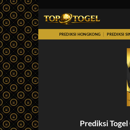
Skip
to
content
PREDIKSI HONGKONG
PREDIKSI S
Prediksi Togel