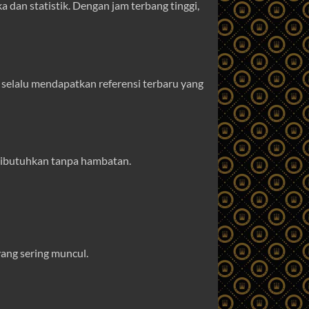
a dan statistik. Dengan jam terbang tinggi,
a selalu mendapatkan referensi terbaru yang
dibutuhkan tanpa hambatan.
ang sering muncul.