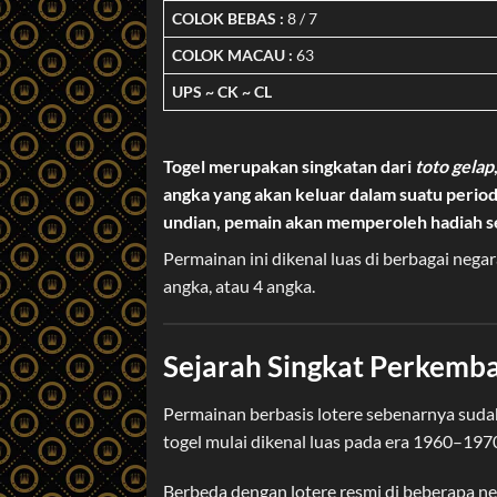
COLOK BEBAS :
8 / 7
COLOK MACAU :
63
UPS ~ CK ~ CL
Togel merupakan singkatan dari
toto gelap
angka yang akan keluar dalam suatu periode
undian, pemain akan memperoleh hadiah s
Permainan ini dikenal luas di berbagai negar
angka, atau 4 angka.
Sejarah Singkat Perkemb
Permainan berbasis lotere sebenarnya sudah 
togel mulai dikenal luas pada era 1960–197
Berbeda dengan lotere resmi di beberapa n