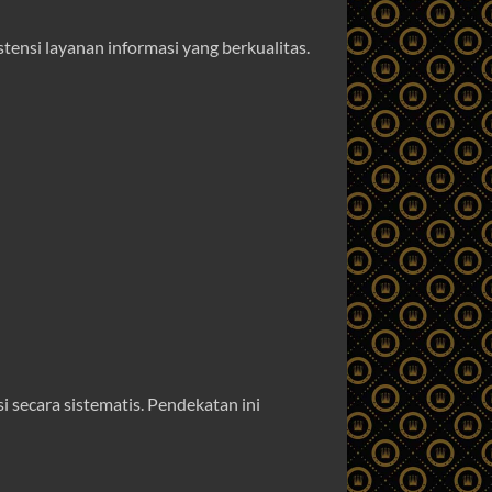
stensi layanan informasi yang berkualitas.
i secara sistematis. Pendekatan ini