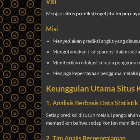
Visi
Menjadi
situs prediksi togel jitu terpercay
Misi
Menyediakan prediksi angka yang disusun 
Mengutamakan transparansi dalam setiap
Memberikan edukasi kepada pengguna me
Menjaga kepercayaan pengguna melalui p
Keunggulan Utama Situs 
1. Analisis Berbasis Data Statistik
Setiap prediksi disusun melalui pengolahan 
memastikan bahwa setiap konten memiliki da
2. Tim Analis Berpengalaman