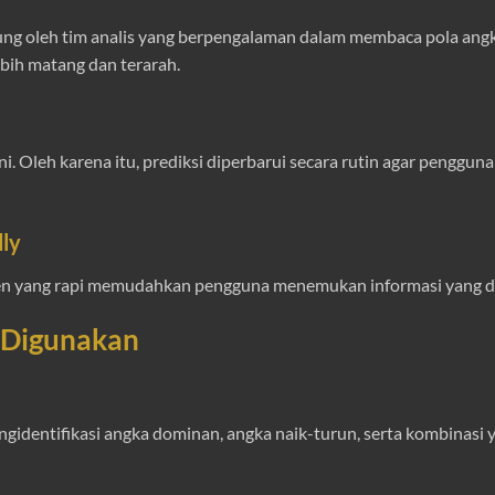
dukung oleh tim analis yang berpengalaman dalam membaca pola angk
bih matang dan terarah.
. Oleh karena itu, prediksi diperbarui secara rutin agar penggun
dly
ten yang rapi memudahkan pengguna menemukan informasi yang 
g Digunakan
identifikasi angka dominan, angka naik-turun, serta kombinasi y