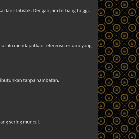
a dan statistik. Dengan jam terbang tinggi,
a selalu mendapatkan referensi terbaru yang
dibutuhkan tanpa hambatan.
ang sering muncul.