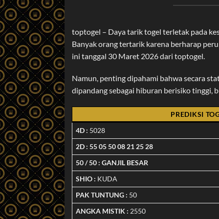
toptogel
– Daya tarik togel terletak pada k
Banyak orang tertarik karena berharap perub
ini tanggal 30 Maret 2026 dari toptogel.
Namun, penting dipahami bahwa secara statis
dipandang sebagai hiburan berisiko tinggi, 
PREDIKSI TO
4D :
5028
2D : 55 05 50 08 21 25 28
50 / 50 : GANJIL BESAR
SHIO :
KUDA
PAK TUNTUNG :
50
ANGKA MISTIK :
2550