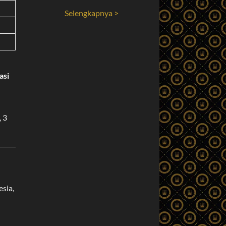
Selengkapnya >
asi
, 3
esia,