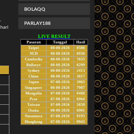
BOLAQQ
.
PARLAY188
hari