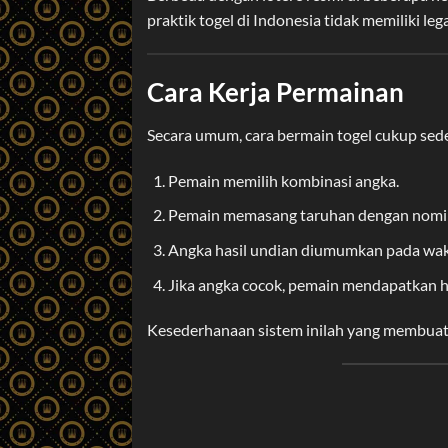
praktik togel di Indonesia tidak memiliki leg
Cara Kerja Permainan
Secara umum, cara bermain togel cukup sed
Pemain memilih kombinasi angka.
Pemain memasang taruhan dengan nomin
Angka hasil undian diumumkan pada wakt
Jika angka cocok, pemain mendapatkan ha
Kesederhanaan sistem inilah yang membuat 