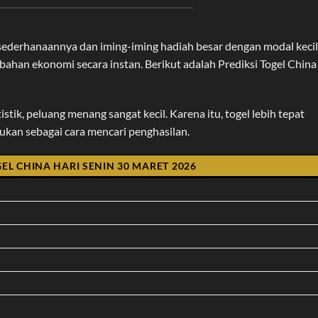
esederhanaannya dan iming-iming hadiah besar dengan modal kecil
ahan ekonomi secara instan. Berikut adalah Prediksi Togel China 
tik, peluang menang sangat kecil. Karena itu, togel lebih tepat
bukan sebagai cara mencari penghasilan.
GEL CHINA HARI SENIN 30 MARET 2026