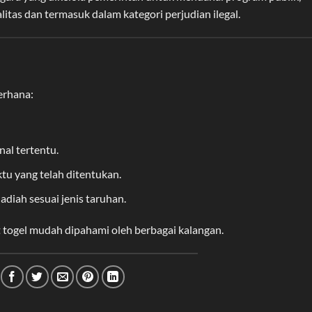
alitas dan termasuk dalam kategori perjudian ilegal.
erhana:
al tertentu.
u yang telah ditentukan.
diah sesuai jenis taruhan.
togel mudah dipahami oleh berbagai kalangan.