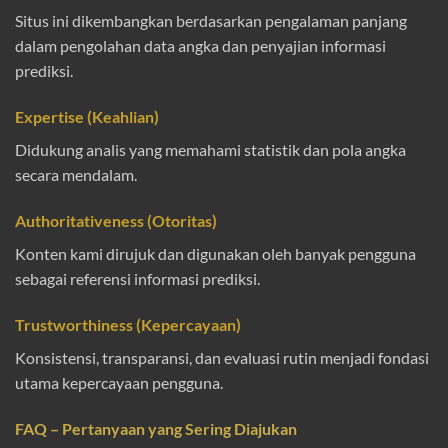
Situs ini dikembangkan berdasarkan pengalaman panjang
dalam pengolahan data angka dan penyajian informasi
prediksi.
Expertise (Keahlian)
Didukung analis yang memahami statistik dan pola angka
secara mendalam.
Authoritativeness (Otoritas)
Konten kami dirujuk dan digunakan oleh banyak pengguna
sebagai referensi informasi prediksi.
Trustworthiness (Kepercayaan)
Konsistensi, transparansi, dan evaluasi rutin menjadi fondasi
utama kepercayaan pengguna.
FAQ – Pertanyaan yang Sering Diajukan