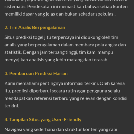
sistematis. Pendekatan ini memastikan bahwa setiap konten
memiliki dasar yang jelas dan bukan sekadar spekulasi.
2. Tim Analis Berpengalaman
Situs prediksi togel jitu terpercaya ini didukung oleh tim
analis yang berpengalaman dalam membaca pola angka dan
statistik. Dengan jam terbang tinggi, tim kami mampu
menyajikan analisis yang lebih matang dan terarah.
3. Pembaruan Prediksi Harian
Kami memahami pentingnya informasi terkini. Oleh karena
itu, prediksi diperbarui secara rutin agar pengguna selalu
mendapatkan referensi terbaru yang relevan dengan kondisi
terkini.
4. Tampilan Situs yang User-Friendly
Navigasi yang sederhana dan struktur konten yang rapi