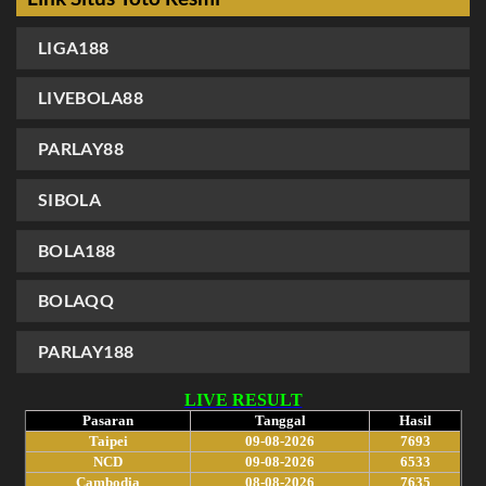
LIGA188
LIVEBOLA88
PARLAY88
SIBOLA
BOLA188
BOLAQQ
PARLAY188