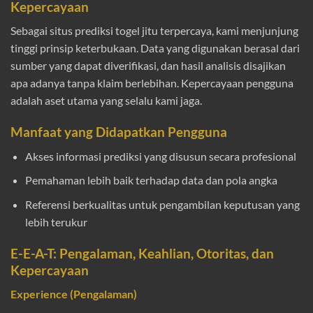
Kepercayaan
Sebagai situs prediksi togel jitu terpercaya, kami menjunjung
tinggi prinsip keterbukaan. Data yang digunakan berasal dari
sumber yang dapat diverifikasi, dan hasil analisis disajikan
apa adanya tanpa klaim berlebihan. Kepercayaan pengguna
adalah aset utama yang selalu kami jaga.
Manfaat yang Didapatkan Pengguna
Akses informasi prediksi yang disusun secara profesional
Pemahaman lebih baik terhadap data dan pola angka
Referensi berkualitas untuk pengambilan keputusan yang
lebih terukur
E-E-A-T: Pengalaman, Keahlian, Otoritas, dan
Kepercayaan
Experience (Pengalaman)