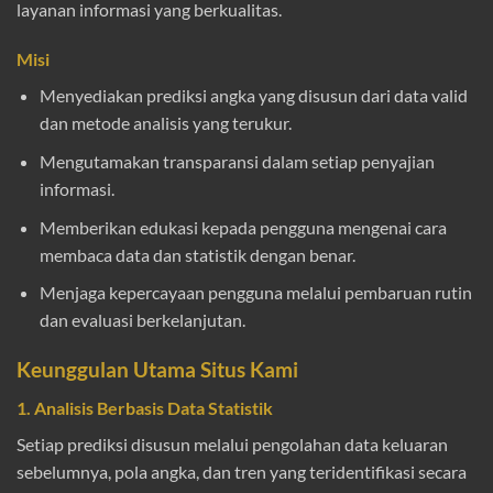
layanan informasi yang berkualitas.
Misi
Menyediakan prediksi angka yang disusun dari data valid
dan metode analisis yang terukur.
Mengutamakan transparansi dalam setiap penyajian
informasi.
Memberikan edukasi kepada pengguna mengenai cara
membaca data dan statistik dengan benar.
Menjaga kepercayaan pengguna melalui pembaruan rutin
dan evaluasi berkelanjutan.
Keunggulan Utama Situs Kami
1. Analisis Berbasis Data Statistik
Setiap prediksi disusun melalui pengolahan data keluaran
sebelumnya, pola angka, dan tren yang teridentifikasi secara