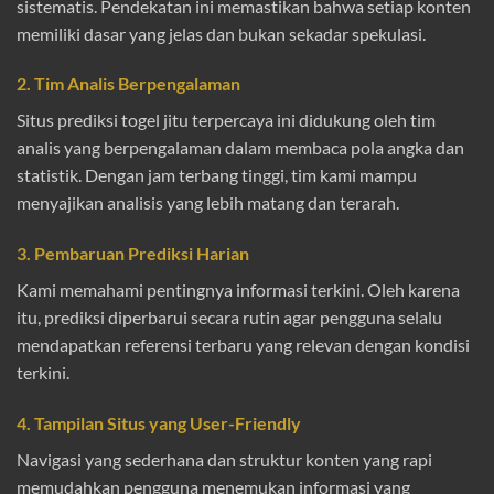
sistematis. Pendekatan ini memastikan bahwa setiap konten
memiliki dasar yang jelas dan bukan sekadar spekulasi.
2. Tim Analis Berpengalaman
Situs prediksi togel jitu terpercaya ini didukung oleh tim
analis yang berpengalaman dalam membaca pola angka dan
statistik. Dengan jam terbang tinggi, tim kami mampu
menyajikan analisis yang lebih matang dan terarah.
3. Pembaruan Prediksi Harian
Kami memahami pentingnya informasi terkini. Oleh karena
itu, prediksi diperbarui secara rutin agar pengguna selalu
mendapatkan referensi terbaru yang relevan dengan kondisi
terkini.
4. Tampilan Situs yang User-Friendly
Navigasi yang sederhana dan struktur konten yang rapi
memudahkan pengguna menemukan informasi yang