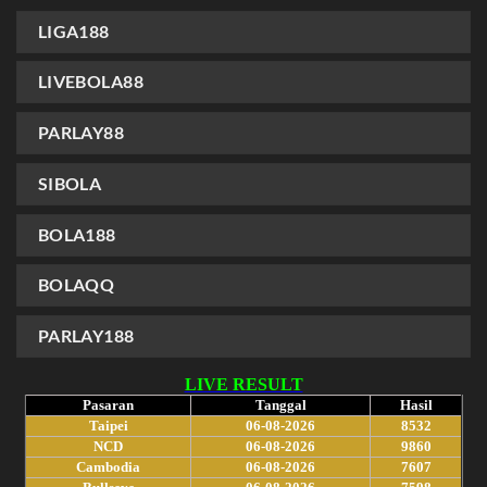
LIGA188
LIVEBOLA88
PARLAY88
SIBOLA
BOLA188
BOLAQQ
PARLAY188