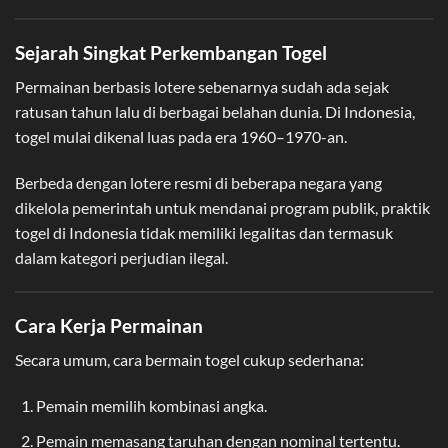
Sejarah Singkat Perkembangan Togel
Permainan berbasis lotere sebenarnya sudah ada sejak
ratusan tahun lalu di berbagai belahan dunia. Di Indonesia,
togel mulai dikenal luas pada era 1960–1970-an.
Berbeda dengan lotere resmi di beberapa negara yang
dikelola pemerintah untuk mendanai program publik, praktik
togel di Indonesia tidak memiliki legalitas dan termasuk
dalam kategori perjudian ilegal.
Cara Kerja Permainan
Secara umum, cara bermain togel cukup sederhana:
Pemain memilih kombinasi angka.
Pemain memasang taruhan dengan nominal tertentu.