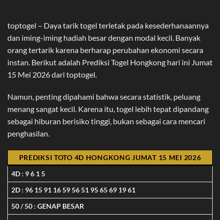
toptogel
– Daya tarik togel terletak pada kesederhanaannya
dan iming-iming hadiah besar dengan modal kecil. Banyak
orang tertarik karena berharap perubahan ekonomi secara
instan. Berikut adalah Prediksi Togel Hongkong hari ini Jumat
15 Mei 2026 dari toptogel.
Namun, penting dipahami bahwa secara statistik, peluang
menang sangat kecil. Karena itu, togel lebih tepat dipandang
sebagai hiburan berisiko tinggi, bukan sebagai cara mencari
penghasilan.
PREDIKSI TOTO 4D HONGKONG JUMAT 15 MEI 2026
4D : 9 6 1 5
2D : 96 15 91 16 59 56 51 95 65 69 19 61
50 / 50 : GENAP BESAR