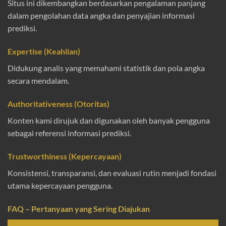
Situs ini dikembangkan berdasarkan pengalaman panjang
dalam pengolahan data angka dan penyajian informasi
prediksi.
Expertise (Keahlian)
Didukung analis yang memahami statistik dan pola angka
secara mendalam.
Authoritativeness (Otoritas)
Konten kami dirujuk dan digunakan oleh banyak pengguna
sebagai referensi informasi prediksi.
Trustworthiness (Kepercayaan)
Konsistensi, transparansi, dan evaluasi rutin menjadi fondasi
utama kepercayaan pengguna.
FAQ – Pertanyaan yang Sering Diajukan