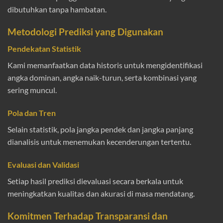
dibutuhkan tanpa hambatan.
Metodologi Prediksi yang Digunakan
Pendekatan Statistik
Kami memanfaatkan data historis untuk mengidentifikasi
angka dominan, angka naik-turun, serta kombinasi yang
sering muncul.
Pola dan Tren
Selain statistik, pola jangka pendek dan jangka panjang
dianalisis untuk menemukan kecenderungan tertentu.
Evaluasi dan Validasi
Setiap hasil prediksi dievaluasi secara berkala untuk
meningkatkan kualitas dan akurasi di masa mendatang.
Komitmen Terhadap Transparansi dan