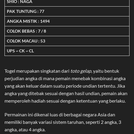
SHIO : NAGA
PAK TUNTUNG : 77
ANGKA MISTIK : 1494
COLOK BEBAS : 7 / 8
COLOK MACAU : 53
UPS ~ CK ~ CL
Togel merupakan singkatan dari
toto gelap
, yaitu bentuk
perjudian angka di mana pemain menebak kombinasi angka
yang akan keluar dalam suatu periode undian tertentu. Jika
angka yang ditebak sesuai dengan hasil undian, pemain akan
memperoleh hadiah sesuai dengan ketentuan yang berlaku.
Permainan ini dikenal luas di berbagai negara Asia dan
memiliki banyak variasi sistem taruhan, seperti 2 angka, 3
angka, atau 4 angka.