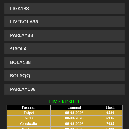
LIGA188
LIVEBOLA88
PARLAY88
SIBOLA
BOLA188
BOLAQQ
PARLAY188