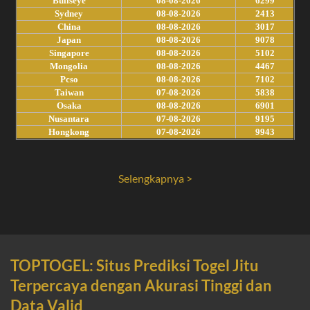
Selengkapnya >
TOPTOGEL: Situs Prediksi Togel Jitu
Terpercaya dengan Akurasi Tinggi dan
Data Valid