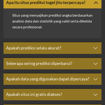
Apa itu situs prediksi togel jitu terpercaya?
Situs yang menyajikan prediksi angka berdasarkan
analisis data dan statistik yang valid serta dikelola
secara profesional.
Apakah prediksi selalu akurat?
Seberapa sering prediksi diperbarui?
Apakah data yang digunakan dapat dipercaya?
Apakah situs ini gratis diakses?