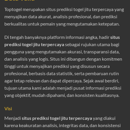
Toptogel merupakan situs prediksi togel jitu terpercaya yang
menyajikan data akurat, analisis profesional, dan prediksi
berkualitas untuk pemain yang mengutamakan ketepatan.
Di tengah banyaknya platform informasi angka, hadir
situs
prediksi togel jitu terpercaya
sebagai rujukan utama bagi
pengguna yang mengutamakan akurasi, transparansi data,
dan analisis yang logis. Situs ini dibangun dengan komitmen
tinggi untuk menyajikan prediksi yang disusun secara
profesional, berbasis data statistik, serta pembaruan rutin
agar tetap relevan dan dapat dipercaya. Sejak awal berdiri,
tujuan utama kami adalah menjadi pusat informasi prediksi
yang objektif, mudah dipahami, dan konsisten kualitasnya.
Visi
Menjadi
situs prediksi togel jitu terpercaya
yang diakui
karena keakuratan analisis, integritas data, dan konsistensi