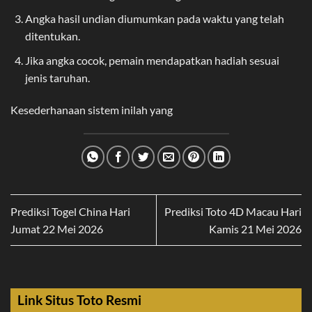
Angka hasil undian diumumkan pada waktu yang telah
ditentukan.
Jika angka cocok, pemain mendapatkan hadiah sesuai
jenis taruhan.
Kesederhanaan sistem inilah yang
Prediksi Togel China Hari
Prediksi Toto 4D Macau Hari
Jumat 22 Mei 2026
Kamis 21 Mei 2026
Link Situs Toto Resmi