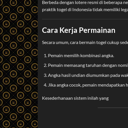
Berbeda dengan lotere resmi di beberapa n
praktik togel di Indonesia tidak memiliki leg
Cara Kerja Permainan
Secara umum, cara bermain togel cukup sed
Pemain memilih kombinasi angka.
Pemain memasang taruhan dengan nomin
Angka hasil undian diumumkan pada wakt
Jika angka cocok, pemain mendapatkan ha
Kesederhanaan sistem inilah yang