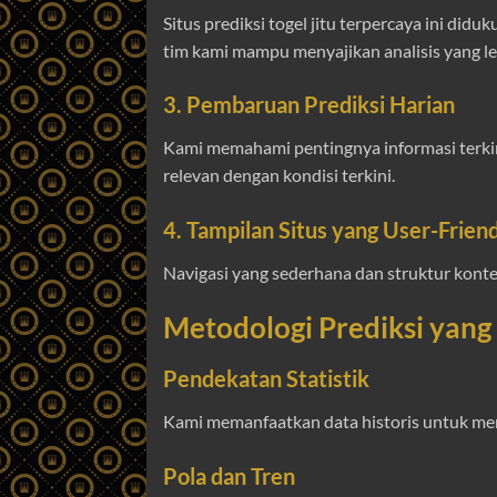
Situs prediksi togel jitu terpercaya ini di
tim kami mampu menyajikan analisis yang le
3. Pembaruan Prediksi Harian
Kami memahami pentingnya informasi terkini
relevan dengan kondisi terkini.
4. Tampilan Situs yang User-Frien
Navigasi yang sederhana dan struktur kon
Metodologi Prediksi yan
Pendekatan Statistik
Kami memanfaatkan data historis untuk meng
Pola dan Tren