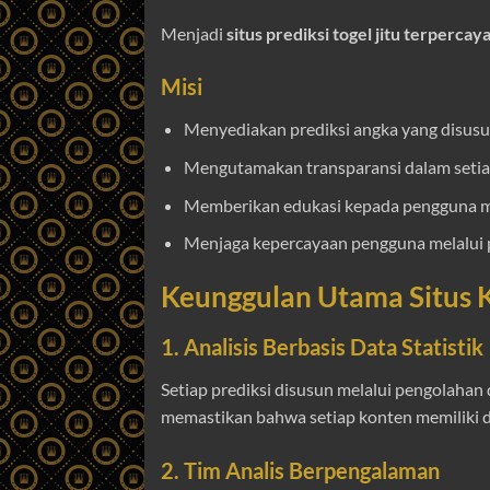
Menjadi
situs prediksi togel jitu terpercay
Misi
Menyediakan prediksi angka yang disusun 
Mengutamakan transparansi dalam setiap
Memberikan edukasi kepada pengguna me
Menjaga kepercayaan pengguna melalui p
Keunggulan Utama Situs 
1. Analisis Berbasis Data Statistik
Setiap prediksi disusun melalui pengolahan 
memastikan bahwa setiap konten memiliki da
2. Tim Analis Berpengalaman