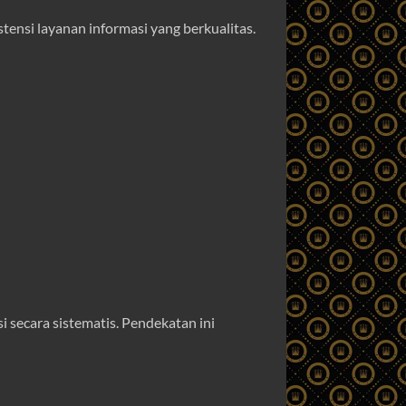
stensi layanan informasi yang berkualitas.
i secara sistematis. Pendekatan ini