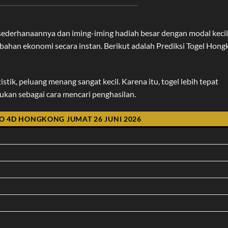
esederhanaannya dan iming-iming hadiah besar dengan modal kecil
bahan ekonomi secara instan. Berikut adalah Prediksi Togel Hon
tik, peluang menang sangat kecil. Karena itu, togel lebih tepat
bukan sebagai cara mencari penghasilan.
TO 4D HONGKONG JUMAT 26 JUNI 2026