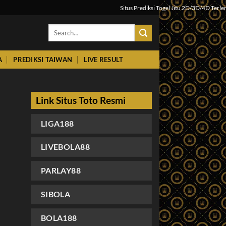
Situs Prediksi Togel Jitu 2D/3D/4D Terlengkap dan Live Result
A
PREDIKSI TAIWAN
LIVE RESULT
Link Situs Toto Resmi
LIGA188
LIVEBOLA88
PARLAY88
SIBOLA
BOLA188