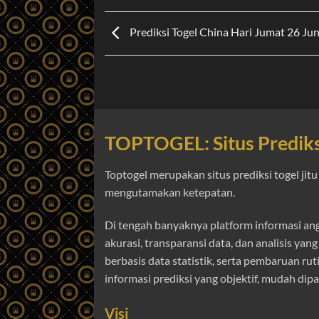
Prediksi Togel China Hari Jumat 26 Ju
TOPTOGEL: Situs Prediksi
Toptogel merupakan situs prediksi togel jitu
mengutamakan ketepatan.
Di tengah banyaknya platform informasi ang
akurasi, transparansi data, dan analisis yan
berbasis data statistik, serta pembaruan rut
informasi prediksi yang objektif, mudah dip
Visi