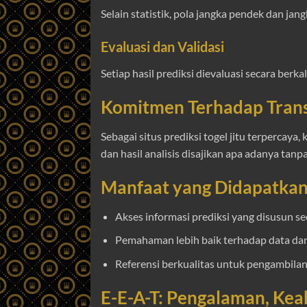
Selain statistik, pola jangka pendek dan j
Evaluasi dan Validasi
Setiap hasil prediksi dievaluasi secara ber
Komitmen Terhadap Trans
Sebagai situs prediksi togel jitu terpercaya
dan hasil analisis disajikan apa adanya tan
Manfaat yang Didapatka
Akses informasi prediksi yang disusun se
Pemahaman lebih baik terhadap data dan
Referensi berkualitas untuk pengambilan
E-E-A-T: Pengalaman, Kea