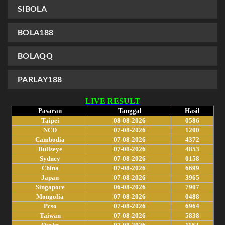
SIBOLA
BOLA188
BOLAQQ
PARLAY188