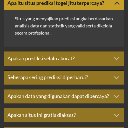
Apa itu situs prediksi togel jitu terpercaya?
Situs yang menyajikan prediksi angka berdasarkan
analisis data dan statistik yang valid serta dikelola
secara profesional.
Apakah prediksi selalu akurat?
Seberapa sering prediksi diperbarui?
Apakah data yang digunakan dapat dipercaya?
Apakah situs ini gratis diakses?