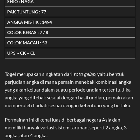
SHIO : NAGA
PAK TUNTUNG : 77
ANGKA MISTIK : 1494
COLOK BEBAS : 7 / 8
COLOK MACAU : 53
UPS ~ CK ~ CL
Togel merupakan singkatan dari
toto gelap
, yaitu bentuk
perjudian angka di mana pemain menebak kombinasi angka
yang akan keluar dalam suatu periode undian tertentu. Jika
angka yang ditebak sesuai dengan hasil undian, pemain akan
memperoleh hadiah sesuai dengan ketentuan yang berlaku.
Permainan ini dikenal luas di berbagai negara Asia dan
memiliki banyak variasi sistem taruhan, seperti 2 angka, 3
angka, atau 4 angka.