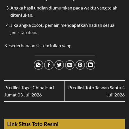
Angka hasil undian diumumkan pada waktu yang telah
ditentukan.
Jika angka cocok, pemain mendapatkan hadiah sesuai
jenis taruhan.
Kesederhanaan sistem inilah yang
Prediksi Togel China Hari
Prediksi Toto Taiwan Sabtu 4
Jumat 03 Juli 2026
Juli 2026
Link Situs Toto Resmi