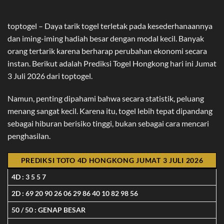
toptogel
– Daya tarik togel terletak pada kesederhanaannya
dan iming-iming hadiah besar dengan modal kecil. Banyak
orang tertarik karena berharap perubahan ekonomi secara
instan. Berikut adalah Prediksi Togel Hongkong hari ini Jumat
3 Juli 2026 dari toptogel.
Namun, penting dipahami bahwa secara statistik, peluang
menang sangat kecil. Karena itu, togel lebih tepat dipandang
sebagai hiburan berisiko tinggi, bukan sebagai cara mencari
penghasilan.
PREDIKSI TOTO 4D HONGKONG JUMAT 3 JULI 2026
4D : 3 5 5 7
2D : 69 20 90 26 06 29 86 40 10 82 98 56
50 / 50 : GENAP BESAR