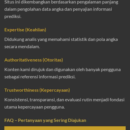
Situs ini dikembangkan berdasarkan pengalaman panjang
dalam pengolahan data angka dan penyajian informasi
prediksi.
Expertise (Keahlian)
Didukung analis yang memahami statistik dan pola angka
secara mendalam.
Authoritativeness (Otoritas)
Konten kami dirujuk dan digunakan oleh banyak pengguna
sebagai referensi informasi prediksi.
Trustworthiness (Kepercayaan)
Konsistensi, transparansi, dan evaluasi rutin menjadi fondasi
utama kepercayaan pengguna.
FAQ – Pertanyaan yang Sering Diajukan