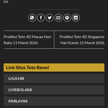
ini.
Prediksi Toto 4D Macau Hari
Prediksi Toto 4D Singapore
Rabu 11 Maret 2026
Hari Kamis 12 Maret 2026
Link Situs Toto Resmi
LIGA188
LIVEBOLA88
PARLAY88