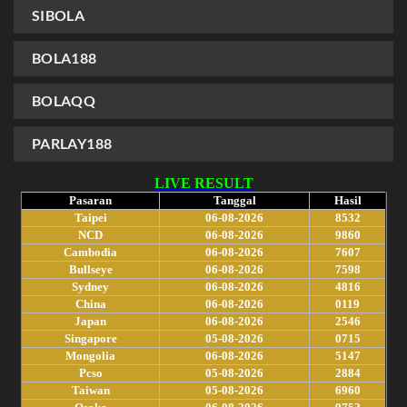
SIBOLA
BOLA188
BOLAQQ
PARLAY188