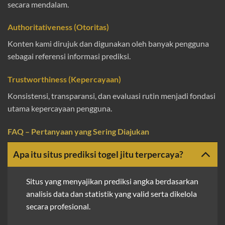
secara mendalam.
Authoritativeness (Otoritas)
Konten kami dirujuk dan digunakan oleh banyak pengguna
sebagai referensi informasi prediksi.
Trustworthiness (Kepercayaan)
Konsistensi, transparansi, dan evaluasi rutin menjadi fondasi
utama kepercayaan pengguna.
FAQ – Pertanyaan yang Sering Diajukan
Apa itu situs prediksi togel jitu terpercaya?
Situs yang menyajikan prediksi angka berdasarkan
analisis data dan statistik yang valid serta dikelola
secara profesional.