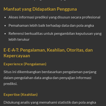
Manfaat yang Didapatkan Pengguna
Akses informasi prediksi yang disusun secara profesional
Pemahaman lebih baik terhadap data dan pola angka
Referensi berkualitas untuk pengambilan keputusan yang
lebih terukur
E-E-A-T: Pengalaman, Keahlian, Otoritas, dan
Kepercayaan
Experience (Pengalaman)
Situs ini dikembangkan berdasarkan pengalaman panjang
dalam pengolahan data angka dan penyajian informasi
prediksi.
Expertise (Keahlian)
Didukung analis yang memahami statistik dan pola angka