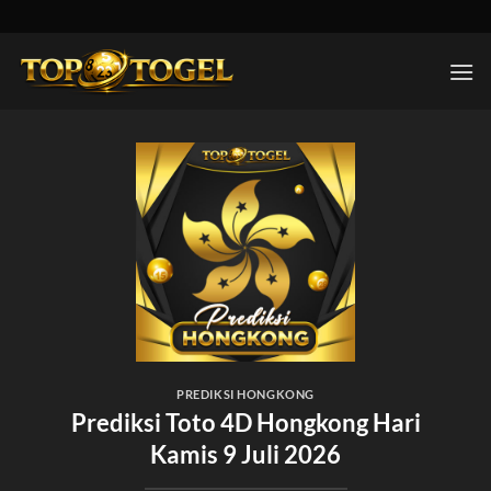
Skip
to
content
PREDIKSI HONGKONG
Prediksi Toto 4D Hongkong Hari
Kamis 9 Juli 2026