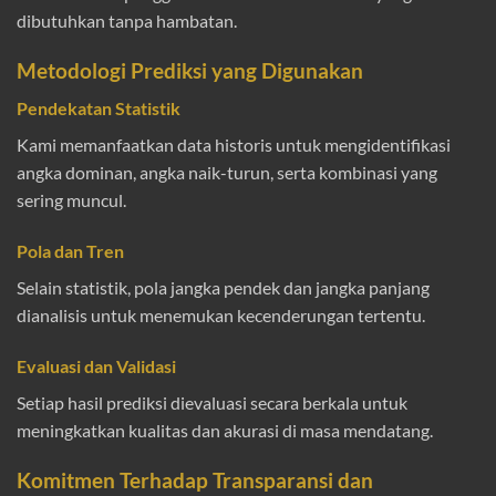
dibutuhkan tanpa hambatan.
Metodologi Prediksi yang Digunakan
Pendekatan Statistik
Kami memanfaatkan data historis untuk mengidentifikasi
angka dominan, angka naik-turun, serta kombinasi yang
sering muncul.
Pola dan Tren
Selain statistik, pola jangka pendek dan jangka panjang
dianalisis untuk menemukan kecenderungan tertentu.
Evaluasi dan Validasi
Setiap hasil prediksi dievaluasi secara berkala untuk
meningkatkan kualitas dan akurasi di masa mendatang.
Komitmen Terhadap Transparansi dan