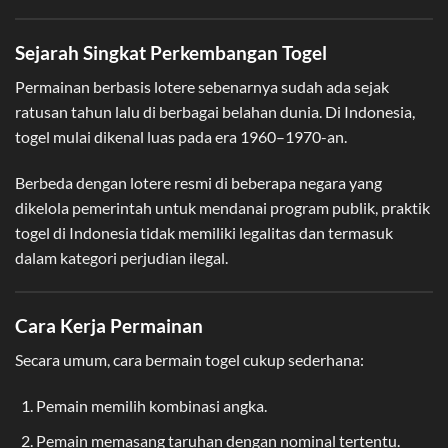
Sejarah Singkat Perkembangan Togel
Permainan berbasis lotere sebenarnya sudah ada sejak
ratusan tahun lalu di berbagai belahan dunia. Di Indonesia,
togel mulai dikenal luas pada era 1960–1970-an.
Berbeda dengan lotere resmi di beberapa negara yang
dikelola pemerintah untuk mendanai program publik, praktik
togel di Indonesia tidak memiliki legalitas dan termasuk
dalam kategori perjudian ilegal.
Cara Kerja Permainan
Secara umum, cara bermain togel cukup sederhana:
Pemain memilih kombinasi angka.
Pemain memasang taruhan dengan nominal tertentu.