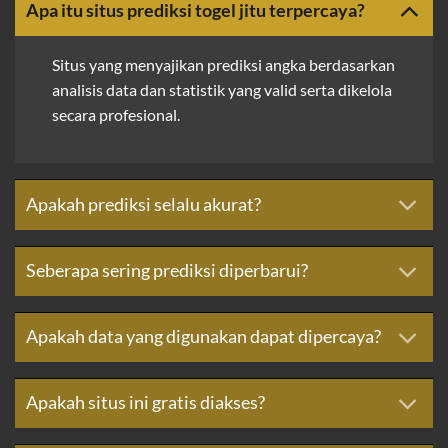
Apa itu situs prediksi togel jitu terpercaya?
Situs yang menyajikan prediksi angka berdasarkan
analisis data dan statistik yang valid serta dikelola
secara profesional.
Apakah prediksi selalu akurat?
Seberapa sering prediksi diperbarui?
Apakah data yang digunakan dapat dipercaya?
Apakah situs ini gratis diakses?