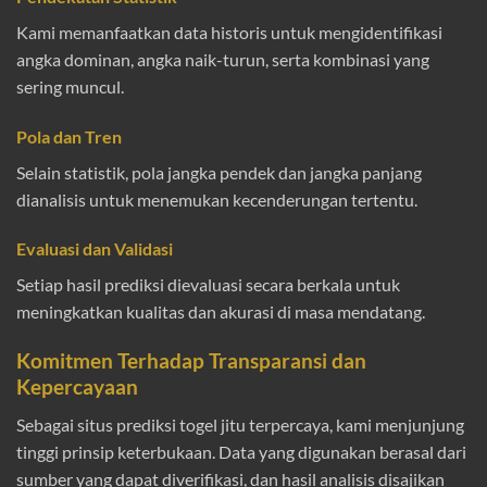
Kami memanfaatkan data historis untuk mengidentifikasi
angka dominan, angka naik-turun, serta kombinasi yang
sering muncul.
Pola dan Tren
Selain statistik, pola jangka pendek dan jangka panjang
dianalisis untuk menemukan kecenderungan tertentu.
Evaluasi dan Validasi
Setiap hasil prediksi dievaluasi secara berkala untuk
meningkatkan kualitas dan akurasi di masa mendatang.
Komitmen Terhadap Transparansi dan
Kepercayaan
Sebagai situs prediksi togel jitu terpercaya, kami menjunjung
tinggi prinsip keterbukaan. Data yang digunakan berasal dari
sumber yang dapat diverifikasi, dan hasil analisis disajikan