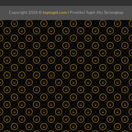
Copyright 2026 ©
toptogel.com
l Prediksi Togel Jitu Terlengkap