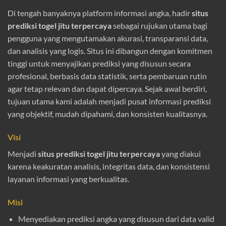
Di tengah banyaknya platform informasi angka, hadir
situs
prediksi togel jitu terpercaya
sebagai rujukan utama bagi
pengguna yang mengutamakan akurasi, transparansi data,
dan analisis yang logis. Situs ini dibangun dengan komitmen
tinggi untuk menyajikan prediksi yang disusun secara
profesional, berbasis data statistik, serta pembaruan rutin
agar tetap relevan dan dapat dipercaya. Sejak awal berdiri,
tujuan utama kami adalah menjadi pusat informasi prediksi
yang objektif, mudah dipahami, dan konsisten kualitasnya.
Visi
Menjadi
situs prediksi togel jitu terpercaya
yang diakui
karena keakuratan analisis, integritas data, dan konsistensi
layanan informasi yang berkualitas.
Misi
Menyediakan prediksi angka yang disusun dari data valid