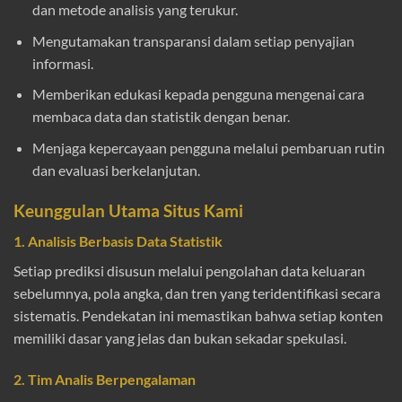
dan metode analisis yang terukur.
Mengutamakan transparansi dalam setiap penyajian
informasi.
Memberikan edukasi kepada pengguna mengenai cara
membaca data dan statistik dengan benar.
Menjaga kepercayaan pengguna melalui pembaruan rutin
dan evaluasi berkelanjutan.
Keunggulan Utama Situs Kami
1. Analisis Berbasis Data Statistik
Setiap prediksi disusun melalui pengolahan data keluaran
sebelumnya, pola angka, dan tren yang teridentifikasi secara
sistematis. Pendekatan ini memastikan bahwa setiap konten
memiliki dasar yang jelas dan bukan sekadar spekulasi.
2. Tim Analis Berpengalaman