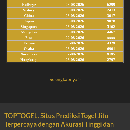
Selengkapnya >
TOPTOGEL: Situs Prediksi Togel Jitu
Terpercaya dengan Akurasi Tinggi dan