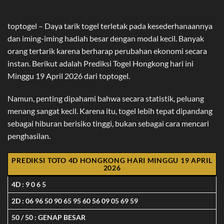
toptogel
– Daya tarik togel terletak pada kesederhanaannya
dan iming-iming hadiah besar dengan modal kecil. Banyak
orang tertarik karena berharap perubahan ekonomi secara
instan. Berikut adalah Prediksi Togel Hongkong hari ini
Minggu 19 April 2026 dari toptogel.
Namun, penting dipahami bahwa secara statistik, peluang
menang sangat kecil. Karena itu, togel lebih tepat dipandang
sebagai hiburan berisiko tinggi, bukan sebagai cara mencari
penghasilan.
PREDIKSI TOTO 4D HONGKONG HARI MINGGU 19 APRIL
2026
4D : 9 0 6 5
2D : 06 96 50 90 65 95 60 56 09 05 69 59
50 / 50 : GENAP BESAR