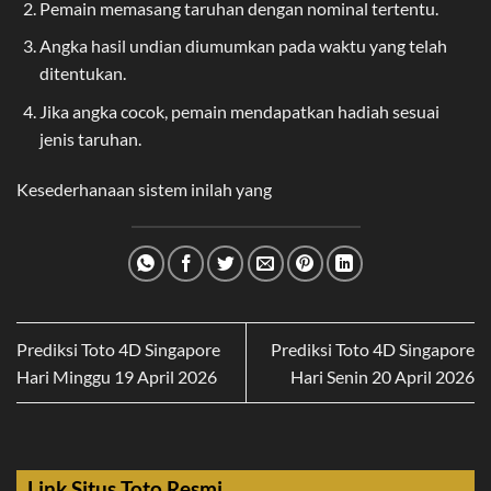
Pemain memasang taruhan dengan nominal tertentu.
Angka hasil undian diumumkan pada waktu yang telah
ditentukan.
Jika angka cocok, pemain mendapatkan hadiah sesuai
jenis taruhan.
Kesederhanaan sistem inilah yang
Prediksi Toto 4D Singapore
Prediksi Toto 4D Singapore
Hari Minggu 19 April 2026
Hari Senin 20 April 2026
Link Situs Toto Resmi