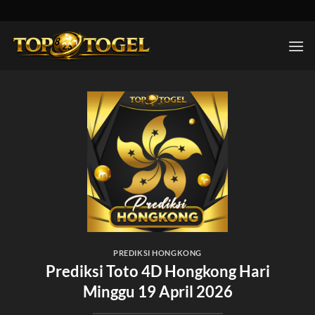
Skip
to
content
PREDIKSI HONGKONG
Prediksi Toto 4D Hongkong Hari
Minggu 19 April 2026