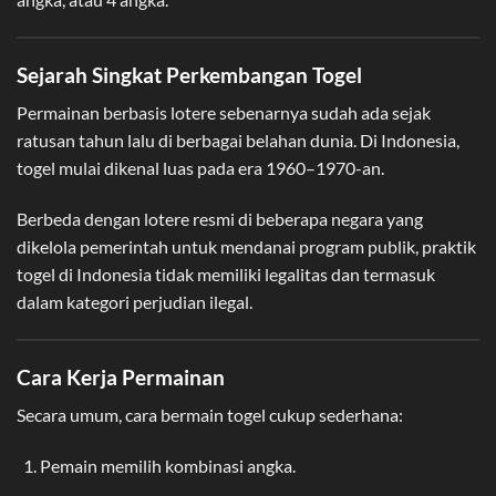
Sejarah Singkat Perkembangan Togel
Permainan berbasis lotere sebenarnya sudah ada sejak
ratusan tahun lalu di berbagai belahan dunia. Di Indonesia,
togel mulai dikenal luas pada era 1960–1970-an.
Berbeda dengan lotere resmi di beberapa negara yang
dikelola pemerintah untuk mendanai program publik, praktik
togel di Indonesia tidak memiliki legalitas dan termasuk
dalam kategori perjudian ilegal.
Cara Kerja Permainan
Secara umum, cara bermain togel cukup sederhana:
Pemain memilih kombinasi angka.