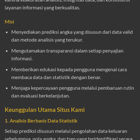
layanan informasi yang berkualitas.
Misi
Menyediakan prediksi angka yang disusun dari data valid
dan metode analisis yang terukur.
Mengutamakan transparansi dalam setiap penyajian
informasi.
Memberikan edukasi kepada pengguna mengenai cara
membaca data dan statistik dengan benar.
Menjaga kepercayaan pengguna melalui pembaruan rutin
dan evaluasi berkelanjutan.
Keunggulan Utama Situs Kami
1. Analisis Berbasis Data Statistik
Setiap prediksi disusun melalui pengolahan data keluaran
sebelumnya, pola angka, dan tren yang teridentifikasi secara