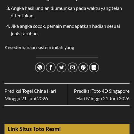
Angka hasil undian diumumkan pada waktu yang telah
ditentukan.
Jika angka cocok, pemain mendapatkan hadiah sesuai
jenis taruhan.
Kesederhanaan sistem inilah yang
Prediksi Togel China Hari
Prediksi Toto 4D Singapore
Minggu 21 Juni 2026
Hari Minggu 21 Juni 2026
Link Situs Toto Resmi