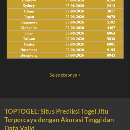
Selengkapnya >
TOPTOGEL: Situs Prediksi Togel Jitu
Terpercaya dengan Akurasi Tinggi dan
Data Valid