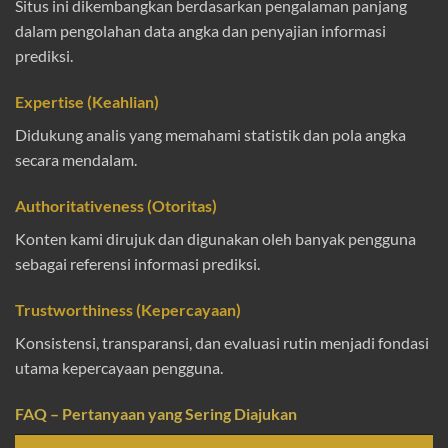
Situs ini dikembangkan berdasarkan pengalaman panjang
dalam pengolahan data angka dan penyajian informasi
prediksi.
Expertise (Keahlian)
Didukung analis yang memahami statistik dan pola angka
secara mendalam.
Authoritativeness (Otoritas)
Konten kami dirujuk dan digunakan oleh banyak pengguna
sebagai referensi informasi prediksi.
Trustworthiness (Kepercayaan)
Konsistensi, transparansi, dan evaluasi rutin menjadi fondasi
utama kepercayaan pengguna.
FAQ – Pertanyaan yang Sering Diajukan