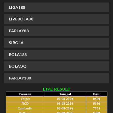
LIGA188
LIVEBOLA88
PARLAY88
SIBOLA
BOLA188
BOLAQQ
PARLAY188