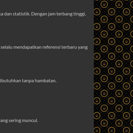
a dan statistik. Dengan jam terbang tinggi,
a selalu mendapatkan referensi terbaru yang
dibutuhkan tanpa hambatan.
ang sering muncul.