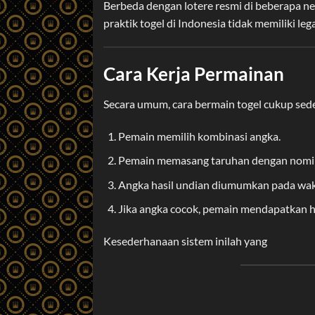
Berbeda dengan lotere resmi di beberapa n
praktik togel di Indonesia tidak memiliki leg
Cara Kerja Permainan
Secara umum, cara bermain togel cukup sed
Pemain memilih kombinasi angka.
Pemain memasang taruhan dengan nomin
Angka hasil undian diumumkan pada wakt
Jika angka cocok, pemain mendapatkan ha
Kesederhanaan sistem inilah yang