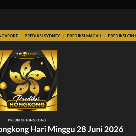
INGAPORE
PREDIKSI SYDNEY
PREDIKSI MACAU
PREDIKSI CIN
PREDIKSI HONGKONG
ongkong Hari Minggu 28 Juni 2026