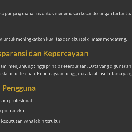
angka panjang dianalisis untuk menemukan kecenderungan tertentu.
kala untuk meningkatkan kualitas dan akurasi di masa mendatang.
paransi dan Kepercayaan
, kami menjunjung tinggi prinsip keterbukaan. Data yang digunakan 
pa klaim berlebihan. Kepercayaan pengguna adalah aset utama yang 
n Pengguna
cara profesional
 pola angka
 keputusan yang lebih terukur