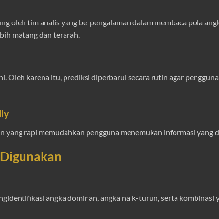
dukung oleh tim analis yang berpengalaman dalam membaca pola angk
bih matang dan terarah.
. Oleh karena itu, prediksi diperbarui secara rutin agar penggun
dly
ten yang rapi memudahkan pengguna menemukan informasi yang 
g Digunakan
identifikasi angka dominan, angka naik-turun, serta kombinasi y