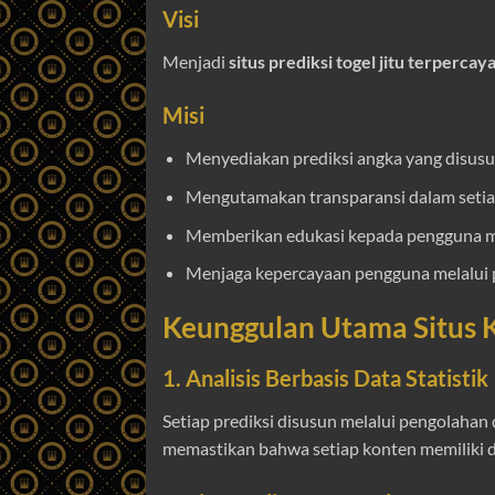
Visi
Menjadi
situs prediksi togel jitu terpercay
Misi
Menyediakan prediksi angka yang disusun 
Mengutamakan transparansi dalam setiap
Memberikan edukasi kepada pengguna me
Menjaga kepercayaan pengguna melalui p
Keunggulan Utama Situs 
1. Analisis Berbasis Data Statistik
Setiap prediksi disusun melalui pengolahan 
memastikan bahwa setiap konten memiliki da