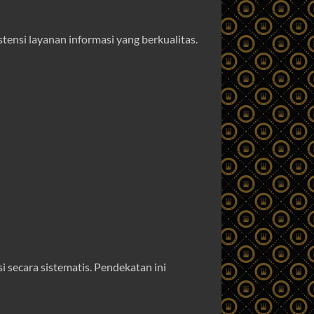
stensi layanan informasi yang berkualitas.
i secara sistematis. Pendekatan ini