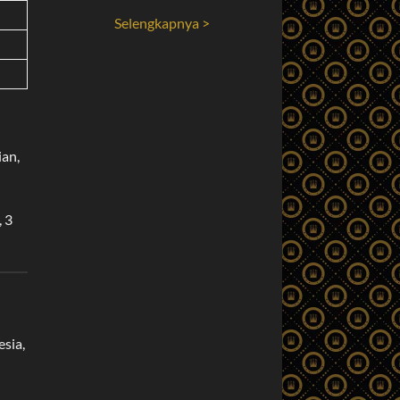
Selengkapnya >
ian,
, 3
esia,