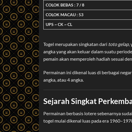
COLOK BEBAS : 7 / 8
COLOK MACAU : 53
UPS ~ CK ~ CL
Togel merupakan singkatan dari
toto gelap
,
angka yang akan keluar dalam suatu periode 
pemain akan memperoleh hadiah sesuai den
Permainan ini dikenal luas di berbagai negar
angka, atau 4 angka.
Sejarah Singkat Perkemb
Permainan berbasis lotere sebenarnya sudah 
togel mulai dikenal luas pada era 1960–197