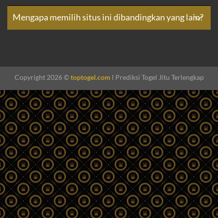
Mengapa memilih situs ini dibandingkan yang lain?
Copyright 2026 ©
toptogel.com
l Prediksi Togel Jitu Terlengkap