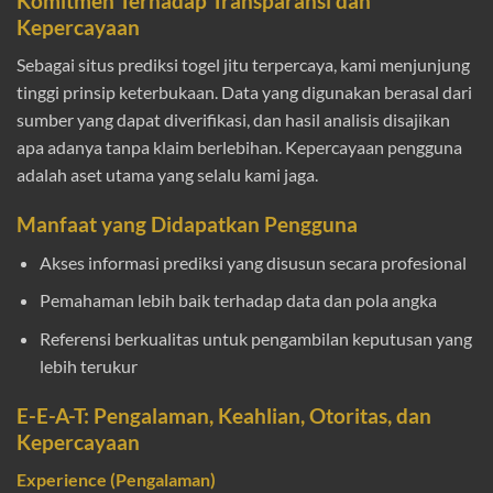
Komitmen Terhadap Transparansi dan
Kepercayaan
Sebagai situs prediksi togel jitu terpercaya, kami menjunjung
tinggi prinsip keterbukaan. Data yang digunakan berasal dari
sumber yang dapat diverifikasi, dan hasil analisis disajikan
apa adanya tanpa klaim berlebihan. Kepercayaan pengguna
adalah aset utama yang selalu kami jaga.
Manfaat yang Didapatkan Pengguna
Akses informasi prediksi yang disusun secara profesional
Pemahaman lebih baik terhadap data dan pola angka
Referensi berkualitas untuk pengambilan keputusan yang
lebih terukur
E-E-A-T: Pengalaman, Keahlian, Otoritas, dan
Kepercayaan
Experience (Pengalaman)