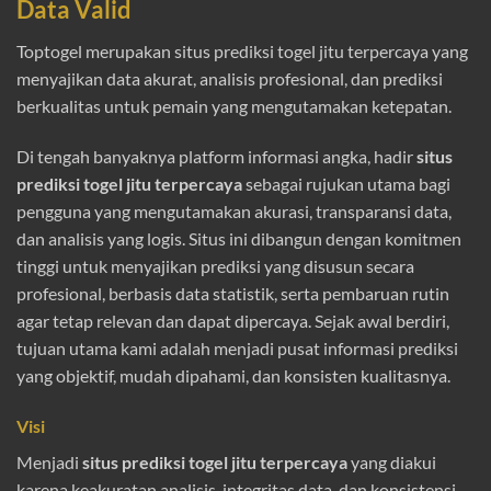
Data Valid
Toptogel merupakan situs prediksi togel jitu terpercaya yang
menyajikan data akurat, analisis profesional, dan prediksi
berkualitas untuk pemain yang mengutamakan ketepatan.
Di tengah banyaknya platform informasi angka, hadir
situs
prediksi togel jitu terpercaya
sebagai rujukan utama bagi
pengguna yang mengutamakan akurasi, transparansi data,
dan analisis yang logis. Situs ini dibangun dengan komitmen
tinggi untuk menyajikan prediksi yang disusun secara
profesional, berbasis data statistik, serta pembaruan rutin
agar tetap relevan dan dapat dipercaya. Sejak awal berdiri,
tujuan utama kami adalah menjadi pusat informasi prediksi
yang objektif, mudah dipahami, dan konsisten kualitasnya.
Visi
Menjadi
situs prediksi togel jitu terpercaya
yang diakui
karena keakuratan analisis, integritas data, dan konsistensi