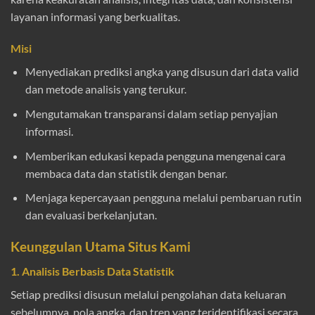
layanan informasi yang berkualitas.
Misi
Menyediakan prediksi angka yang disusun dari data valid
dan metode analisis yang terukur.
Mengutamakan transparansi dalam setiap penyajian
informasi.
Memberikan edukasi kepada pengguna mengenai cara
membaca data dan statistik dengan benar.
Menjaga kepercayaan pengguna melalui pembaruan rutin
dan evaluasi berkelanjutan.
Keunggulan Utama Situs Kami
1. Analisis Berbasis Data Statistik
Setiap prediksi disusun melalui pengolahan data keluaran
sebelumnya, pola angka, dan tren yang teridentifikasi secara