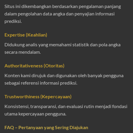
Situs ini dikembangkan berdasarkan pengalaman panjang
dalam pengolahan data angka dan penyajian informasi
prediksi.
Expertise (Keahlian)
Didukung analis yang memahami statistik dan pola angka
secara mendalam.
Authoritativeness (Otoritas)
Konten kami dirujuk dan digunakan oleh banyak pengguna
sebagai referensi informasi prediksi.
Trustworthiness (Kepercayaan)
Konsistensi, transparansi, dan evaluasi rutin menjadi fondasi
utama kepercayaan pengguna.
FAQ – Pertanyaan yang Sering Diajukan