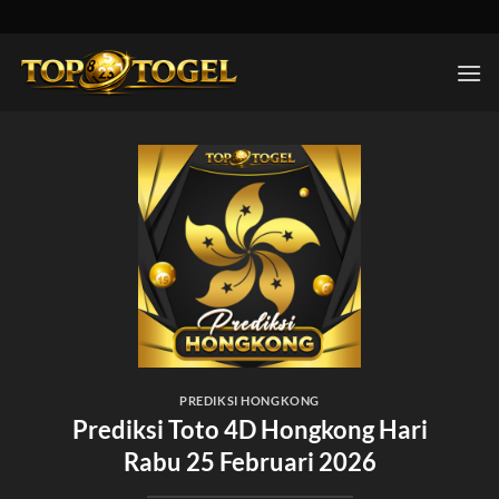
Skip
to
content
PREDIKSI HONGKONG
Prediksi Toto 4D Hongkong Hari
Rabu 25 Februari 2026