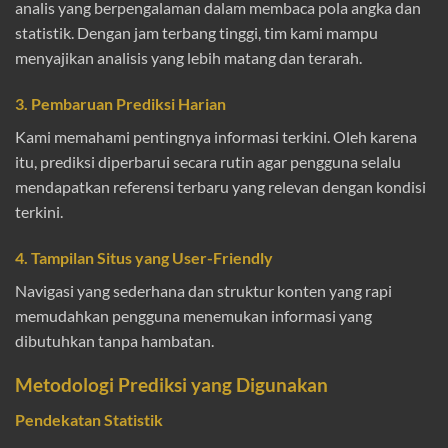
analis yang berpengalaman dalam membaca pola angka dan
statistik. Dengan jam terbang tinggi, tim kami mampu
menyajikan analisis yang lebih matang dan terarah.
3. Pembaruan Prediksi Harian
Kami memahami pentingnya informasi terkini. Oleh karena
itu, prediksi diperbarui secara rutin agar pengguna selalu
mendapatkan referensi terbaru yang relevan dengan kondisi
terkini.
4. Tampilan Situs yang User-Friendly
Navigasi yang sederhana dan struktur konten yang rapi
memudahkan pengguna menemukan informasi yang
dibutuhkan tanpa hambatan.
Metodologi Prediksi yang Digunakan
Pendekatan Statistik