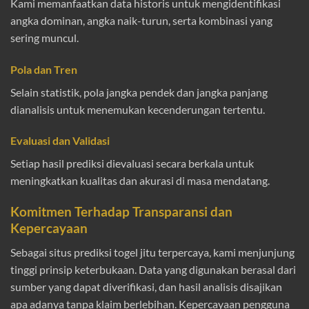
Kami memanfaatkan data historis untuk mengidentifikasi
angka dominan, angka naik-turun, serta kombinasi yang
sering muncul.
Pola dan Tren
Selain statistik, pola jangka pendek dan jangka panjang
dianalisis untuk menemukan kecenderungan tertentu.
Evaluasi dan Validasi
Setiap hasil prediksi dievaluasi secara berkala untuk
meningkatkan kualitas dan akurasi di masa mendatang.
Komitmen Terhadap Transparansi dan
Kepercayaan
Sebagai situs prediksi togel jitu terpercaya, kami menjunjung
tinggi prinsip keterbukaan. Data yang digunakan berasal dari
sumber yang dapat diverifikasi, dan hasil analisis disajikan
apa adanya tanpa klaim berlebihan. Kepercayaan pengguna