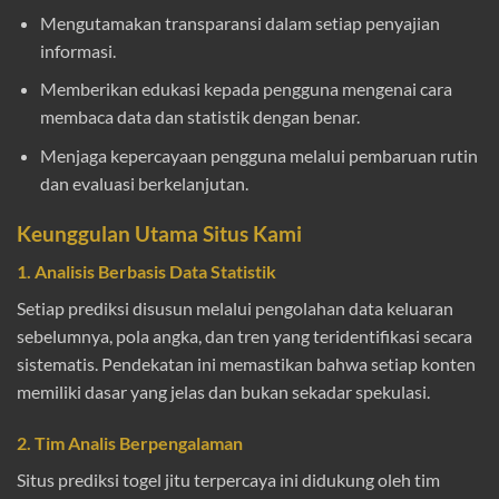
Mengutamakan transparansi dalam setiap penyajian
informasi.
Memberikan edukasi kepada pengguna mengenai cara
membaca data dan statistik dengan benar.
Menjaga kepercayaan pengguna melalui pembaruan rutin
dan evaluasi berkelanjutan.
Keunggulan Utama Situs Kami
1. Analisis Berbasis Data Statistik
Setiap prediksi disusun melalui pengolahan data keluaran
sebelumnya, pola angka, dan tren yang teridentifikasi secara
sistematis. Pendekatan ini memastikan bahwa setiap konten
memiliki dasar yang jelas dan bukan sekadar spekulasi.
2. Tim Analis Berpengalaman
Situs prediksi togel jitu terpercaya ini didukung oleh tim