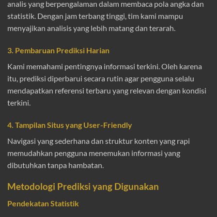
analis yang berpengalaman dalam membaca pola angka dan
statistik. Dengan jam terbang tinggi, tim kami mampu
menyajikan analisis yang lebih matang dan terarah.
3. Pembaruan Prediksi Harian
Kami memahami pentingnya informasi terkini. Oleh karena
itu, prediksi diperbarui secara rutin agar pengguna selalu
mendapatkan referensi terbaru yang relevan dengan kondisi
terkini.
4. Tampilan Situs yang User-Friendly
Navigasi yang sederhana dan struktur konten yang rapi
memudahkan pengguna menemukan informasi yang
dibutuhkan tanpa hambatan.
Metodologi Prediksi yang Digunakan
Pendekatan Statistik