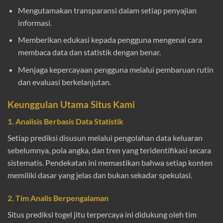
Mengutamakan transparansi dalam setiap penyajian
informasi.
Memberikan edukasi kepada pengguna mengenai cara
membaca data dan statistik dengan benar.
Menjaga kepercayaan pengguna melalui pembaruan rutin
dan evaluasi berkelanjutan.
Keunggulan Utama Situs Kami
1. Analisis Berbasis Data Statistik
Setiap prediksi disusun melalui pengolahan data keluaran
sebelumnya, pola angka, dan tren yang teridentifikasi secara
sistematis. Pendekatan ini memastikan bahwa setiap konten
memiliki dasar yang jelas dan bukan sekadar spekulasi.
2. Tim Analis Berpengalaman
Situs prediksi togel jitu terpercaya ini didukung oleh tim