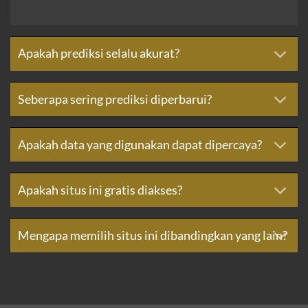
Apakah prediksi selalu akurat?
Seberapa sering prediksi diperbarui?
Apakah data yang digunakan dapat dipercaya?
Apakah situs ini gratis diakses?
Mengapa memilih situs ini dibandingkan yang lain?