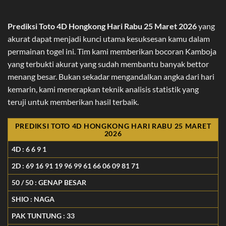
Prediksi Toto 4D Hongkong Hari
Rabu 25
Maret 2026
yang
akurat dapat menjadi kunci utama kesuksesan kamu dalam
permainan togel ini. Tim kami memberikan bocoran Kamboja
yang terbukti akurat yang sudah membantu banyak bettor
menang besar. Bukan sekadar mengandalkan angka dari hari
kemarin, kami menerapkan teknik analisis statistik yang
teruji untuk memberikan hasil terbaik.
PREDIKSI TOTO 4D HONGKONG HARI
RABU 25
MARET
2026
4D : 6 6 9 1
2D : 69 16 91 19 96 99 61 66 06 09 81 71
50 / 50 : GENAP BESAR
SHIO : NAGA
PAK TUNTUNG : 33