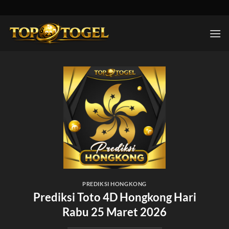
Skip
to
content
PREDIKSI HONGKONG
Prediksi Toto 4D Hongkong Hari
Rabu 25 Maret 2026