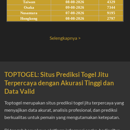
Selengkapnya >
TOPTOGEL: Situs Prediksi Togel Jitu
Terpercaya dengan Akurasi Tinggi dan
Data Valid
Toptogel merupakan situs prediksi togel jitu terpercaya yang
menyajikan data akurat, analisis profesional, dan prediksi
berkualitas untuk pemain yang mengutamakan ketepatan.