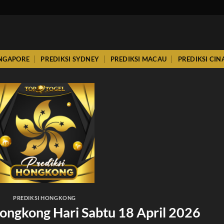
INGAPORE
PREDIKSI SYDNEY
PREDIKSI MACAU
PREDIKSI CIN
PREDIKSI HONGKONG
Hongkong Hari Sabtu 18 April 2026