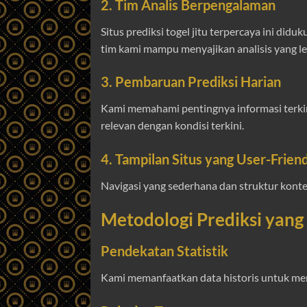
2. Tim Analis Berpengalaman
Situs prediksi togel jitu terpercaya ini di
tim kami mampu menyajikan analisis yang le
3. Pembaruan Prediksi Harian
Kami memahami pentingnya informasi terkini
relevan dengan kondisi terkini.
4. Tampilan Situs yang User-Frien
Navigasi yang sederhana dan struktur kon
Metodologi Prediksi yan
Pendekatan Statistik
Kami memanfaatkan data historis untuk meng