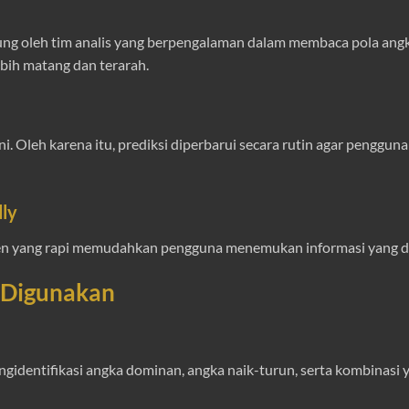
dukung oleh tim analis yang berpengalaman dalam membaca pola angk
bih matang dan terarah.
. Oleh karena itu, prediksi diperbarui secara rutin agar penggun
dly
ten yang rapi memudahkan pengguna menemukan informasi yang 
g Digunakan
identifikasi angka dominan, angka naik-turun, serta kombinasi y