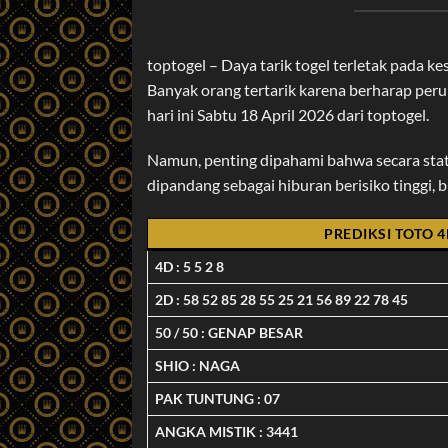
toptogel
– Daya tarik togel terletak pada k
Banyak orang tertarik karena berharap peru
hari ini Sabtu 18 April 2026 dari toptogel.
Namun, penting dipahami bahwa secara statis
dipandang sebagai hiburan berisiko tinggi, 
PREDIKSI TOTO 
4D : 5 5 2 8
2D : 58 52 85 28 55 25 21 56 89 22 78 45
50 / 50 : GENAP BESAR
SHIO : NAGA
PAK TUNTUNG : 07
ANGKA MISTIK : 3441