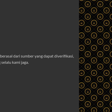
berasal dari sumber yang dapat diverifikasi,
selalu kami jaga.