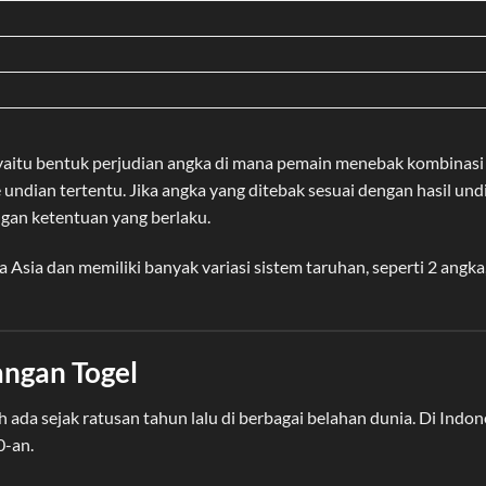
 yaitu bentuk perjudian angka di mana pemain menebak kombinasi
undian tertentu. Jika angka yang ditebak sesuai dengan hasil und
gan ketentuan yang berlaku.
a Asia dan memiliki banyak variasi sistem taruhan, seperti 2 angka
angan Togel
ada sejak ratusan tahun lalu di berbagai belahan dunia. Di Indon
0-an.