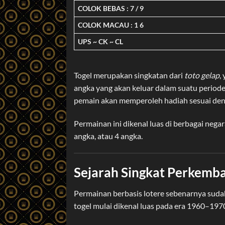
COLOK BEBAS : 7 / 9
COLOK MACAU : 1 6
UPS ~ CK ~ CL
Togel merupakan singkatan dari
toto gelap
,
angka yang akan keluar dalam suatu periode 
pemain akan memperoleh hadiah sesuai den
Permainan ini dikenal luas di berbagai negar
angka, atau 4 angka.
Sejarah Singkat Perkemb
Permainan berbasis lotere sebenarnya sudah 
togel mulai dikenal luas pada era 1960–197