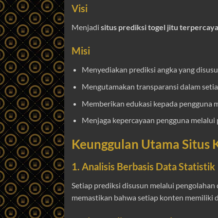
Visi
Menjadi
situs prediksi togel jitu terpercay
Misi
Menyediakan prediksi angka yang disusun 
Mengutamakan transparansi dalam setiap
Memberikan edukasi kepada pengguna me
Menjaga kepercayaan pengguna melalui p
Keunggulan Utama Situs 
1. Analisis Berbasis Data Statistik
Setiap prediksi disusun melalui pengolahan 
memastikan bahwa setiap konten memiliki da