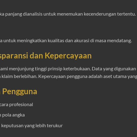
angka panjang dianalisis untuk menemukan kecenderungan tertentu.
kala untuk meningkatkan kualitas dan akurasi di masa mendatang.
paransi dan Kepercayaan
, kami menjunjung tinggi prinsip keterbukaan. Data yang digunakan 
pa klaim berlebihan. Kepercayaan pengguna adalah aset utama yang 
n Pengguna
cara profesional
 pola angka
 keputusan yang lebih terukur