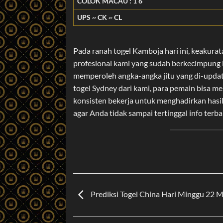
COLOK MACAU : 1 6
UPS ~ CK ~ CL
Pada ranah togel Kamboja hari ini, keakurat
profesional kami yang sudah berkecimpung l
memperoleh angka-angka jitu yang di-updat
togel Sydney dari kami, para pemain bisa m
konsisten bekerja untuk menghadirkan hasil 
agar Anda tidak sampai tertinggal info terba
Prediksi Togel China Hari Minggu 22 