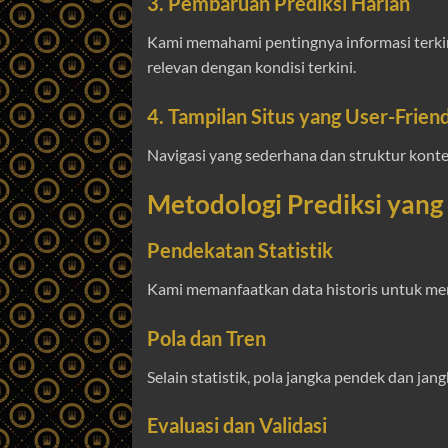
3. Pembaruan Prediksi Harian
Kami memahami pentingnya informasi terkini
relevan dengan kondisi terkini.
4. Tampilan Situs yang User-Frien
Navigasi yang sederhana dan struktur kon
Metodologi Prediksi yan
Pendekatan Statistik
Kami memanfaatkan data historis untuk meng
Pola dan Tren
Selain statistik, pola jangka pendek dan j
Evaluasi dan Validasi