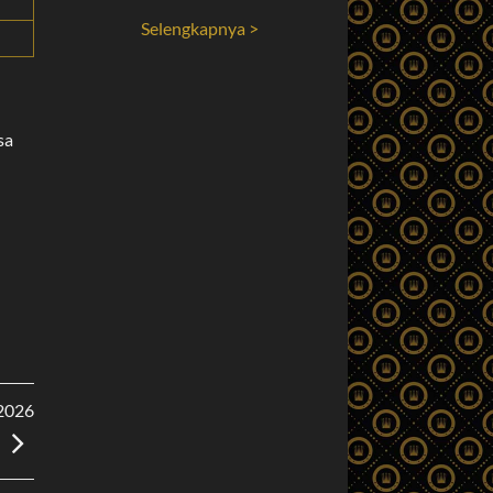
Selengkapnya >
sa
 2026