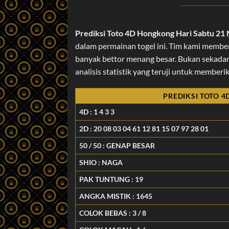
Prediksi Toto 4D Hongkong Hari
Sabtu 21
dalam permainan togel ini. Tim kami memb
banyak bettor menang besar. Bukan sekadar
analisis statistik yang teruji untuk memberik
PREDIKSI TOTO 
4D : 1 4 3 3
2D : 20 08 03 04 61 12 81 15 07 97 28 01
50 / 50 : GENAP BESAR
SHIO : NAGA
PAK TUNTUNG : 19
ANGKA MISTIK : 1645
COLOK BEBAS : 3 / 8