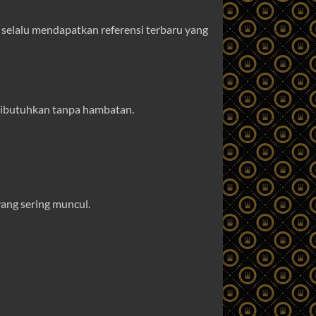
a selalu mendapatkan referensi terbaru yang
dibutuhkan tanpa hambatan.
ang sering muncul.