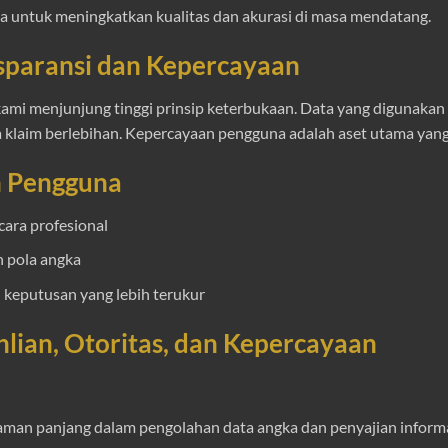
kala untuk meningkatkan kualitas dan akurasi di masa mendatang.
paransi dan Kepercayaan
, kami menjunjung tinggi prinsip keterbukaan. Data yang digunakan 
pa klaim berlebihan. Kepercayaan pengguna adalah aset utama yang 
n Pengguna
cara profesional
 pola angka
 keputusan yang lebih terukur
hlian, Otoritas, dan Kepercayaan
aman panjang dalam pengolahan data angka dan penyajian informas