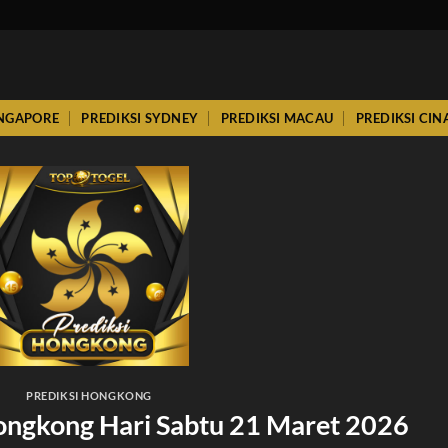
INGAPORE
PREDIKSI SYDNEY
PREDIKSI MACAU
PREDIKSI CIN
PREDIKSI HONGKONG
ongkong Hari Sabtu 21 Maret 2026