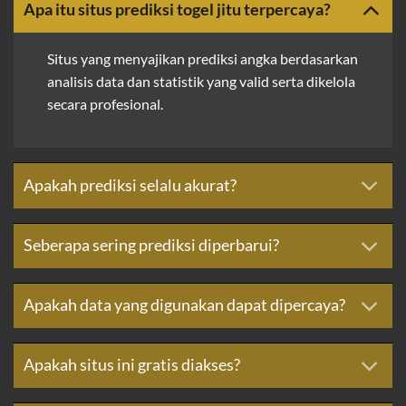
Apa itu situs prediksi togel jitu terpercaya?
Situs yang menyajikan prediksi angka berdasarkan
analisis data dan statistik yang valid serta dikelola
secara profesional.
Apakah prediksi selalu akurat?
Seberapa sering prediksi diperbarui?
Apakah data yang digunakan dapat dipercaya?
Apakah situs ini gratis diakses?