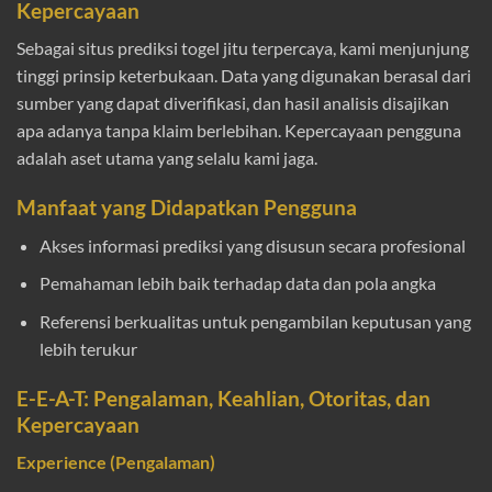
Kepercayaan
Sebagai situs prediksi togel jitu terpercaya, kami menjunjung
tinggi prinsip keterbukaan. Data yang digunakan berasal dari
sumber yang dapat diverifikasi, dan hasil analisis disajikan
apa adanya tanpa klaim berlebihan. Kepercayaan pengguna
adalah aset utama yang selalu kami jaga.
Manfaat yang Didapatkan Pengguna
Akses informasi prediksi yang disusun secara profesional
Pemahaman lebih baik terhadap data dan pola angka
Referensi berkualitas untuk pengambilan keputusan yang
lebih terukur
E-E-A-T: Pengalaman, Keahlian, Otoritas, dan
Kepercayaan
Experience (Pengalaman)