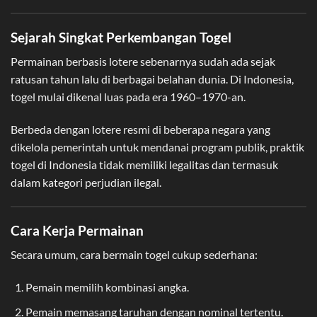
Sejarah Singkat Perkembangan Togel
Permainan berbasis lotere sebenarnya sudah ada sejak
ratusan tahun lalu di berbagai belahan dunia. Di Indonesia,
togel mulai dikenal luas pada era 1960–1970-an.
Berbeda dengan lotere resmi di beberapa negara yang
dikelola pemerintah untuk mendanai program publik, praktik
togel di Indonesia tidak memiliki legalitas dan termasuk
dalam kategori perjudian ilegal.
Cara Kerja Permainan
Secara umum, cara bermain togel cukup sederhana:
Pemain memilih kombinasi angka.
Pemain memasang taruhan dengan nominal tertentu.