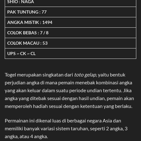
SHIO : NAGA
PAK TUNTUNG : 77
ANGKA MISTIK : 1494
COLOK BEBAS : 7 / 8
COLOK MACAU : 53
UPS ~ CK ~ CL
Togel merupakan singkatan dari
toto gelap
, yaitu bentuk
perjudian angka di mana pemain menebak kombinasi angka
yang akan keluar dalam suatu periode undian tertentu. Jika
angka yang ditebak sesuai dengan hasil undian, pemain akan
memperoleh hadiah sesuai dengan ketentuan yang berlaku.
Permainan ini dikenal luas di berbagai negara Asia dan
memiliki banyak variasi sistem taruhan, seperti 2 angka, 3
angka, atau 4 angka.