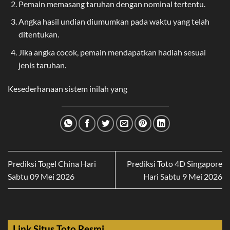
Pemain memasang taruhan dengan nominal tertentu.
Angka hasil undian diumumkan pada waktu yang telah
ditentukan.
Jika angka cocok, pemain mendapatkan hadiah sesuai
jenis taruhan.
Kesederhanaan sistem inilah yang
Prediksi Togel China Hari
Prediksi Toto 4D Singapore
Sabtu 09 Mei 2026
Hari Sabtu 9 Mei 2026
Link Situs Toto Resmi