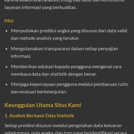
layanan informasi yang berkualitas.
Misi
Menyediakan prediksi angka yang disusun dari data valid
dan metode analisis yang terukur.
Mengutamakan transparansi dalam setiap penyajian
informasi.
Memberikan edukasi kepada pengguna mengenai cara
membaca data dan statistik dengan benar.
Menjaga kepercayaan pengguna melalui pembaruan rutin
dan evaluasi berkelanjutan.
Keunggulan Utama Situs Kami
1. Analisis Berbasis Data Statistik
Setiap prediksi disusun melalui pengolahan data keluaran
sebelumnya, pola angka, dan tren yang teridentifikasi secara