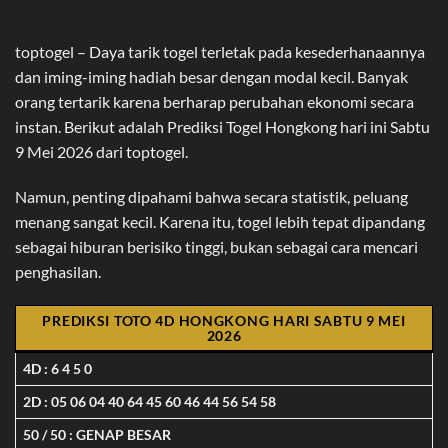
toptogel
– Daya tarik togel terletak pada kesederhanaannya
dan iming-iming hadiah besar dengan modal kecil. Banyak
orang tertarik karena berharap perubahan ekonomi secara
instan. Berikut adalah Prediksi Togel Hongkong hari ini Sabtu
9 Mei 2026 dari toptogel.
Namun, penting dipahami bahwa secara statistik, peluang
menang sangat kecil. Karena itu, togel lebih tepat dipandang
sebagai hiburan berisiko tinggi, bukan sebagai cara mencari
penghasilan.
PREDIKSI TOTO 4D HONGKONG HARI SABTU 9 MEI
2026
4D : 6 4 5 0
2D : 05 06 04 40 64 45 60 46 44 56 54 58
50 / 50 : GENAP BESAR