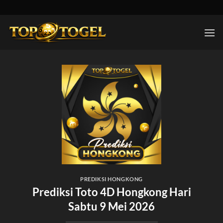
Skip
to
content
PREDIKSI HONGKONG
Prediksi Toto 4D Hongkong Hari
Sabtu 9 Mei 2026