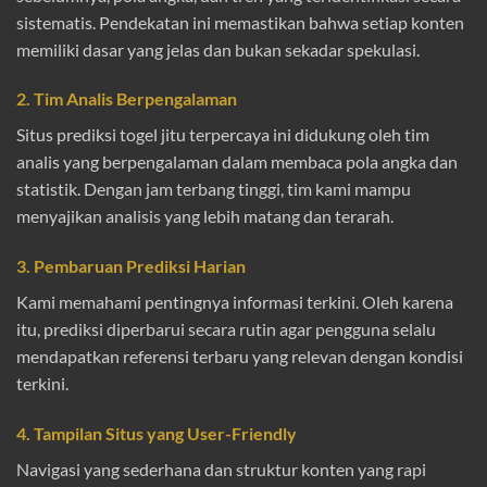
sistematis. Pendekatan ini memastikan bahwa setiap konten
memiliki dasar yang jelas dan bukan sekadar spekulasi.
2. Tim Analis Berpengalaman
Situs prediksi togel jitu terpercaya ini didukung oleh tim
analis yang berpengalaman dalam membaca pola angka dan
statistik. Dengan jam terbang tinggi, tim kami mampu
menyajikan analisis yang lebih matang dan terarah.
3. Pembaruan Prediksi Harian
Kami memahami pentingnya informasi terkini. Oleh karena
itu, prediksi diperbarui secara rutin agar pengguna selalu
mendapatkan referensi terbaru yang relevan dengan kondisi
terkini.
4. Tampilan Situs yang User-Friendly
Navigasi yang sederhana dan struktur konten yang rapi