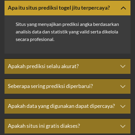
Apa itu situs prediksi togel jitu terpercaya?
Situs yang menyajikan prediksi angka berdasarkan
analisis data dan statistik yang valid serta dikelola
secara profesional.
Apakah prediksi selalu akurat?
Seberapa sering prediksi diperbarui?
Apakah data yang digunakan dapat dipercaya?
Apakah situs ini gratis diakses?