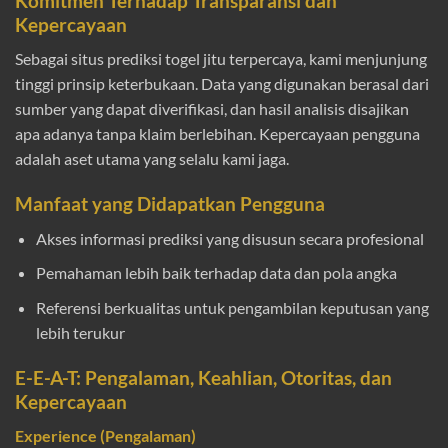
Komitmen Terhadap Transparansi dan
Kepercayaan
Sebagai situs prediksi togel jitu terpercaya, kami menjunjung
tinggi prinsip keterbukaan. Data yang digunakan berasal dari
sumber yang dapat diverifikasi, dan hasil analisis disajikan
apa adanya tanpa klaim berlebihan. Kepercayaan pengguna
adalah aset utama yang selalu kami jaga.
Manfaat yang Didapatkan Pengguna
Akses informasi prediksi yang disusun secara profesional
Pemahaman lebih baik terhadap data dan pola angka
Referensi berkualitas untuk pengambilan keputusan yang
lebih terukur
E-E-A-T: Pengalaman, Keahlian, Otoritas, dan
Kepercayaan
Experience (Pengalaman)