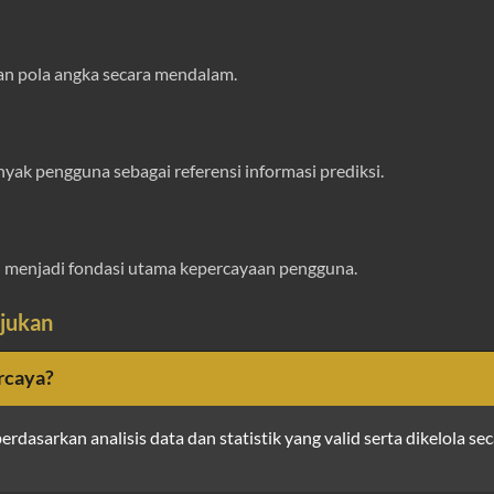
an pola angka secara mendalam.
yak pengguna sebagai referensi informasi prediksi.
tin menjadi fondasi utama kepercayaan pengguna.
ajukan
ercaya?
rdasarkan analisis data dan statistik yang valid serta dikelola sec