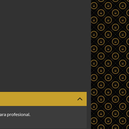
ara profesional.