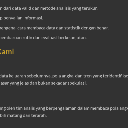
dari data valid dan metode analisis yang terukur.
 penyajian informasi.
ngenai cara membaca data dan statistik dengan benar.
embaruan rutin dan evaluasi berkelanjutan.
Kami
data keluaran sebelumnya, pola angka, dan tren yang teridentifikas
sar yang jelas dan bukan sekadar spekulasi.
dukung oleh tim analis yang berpengalaman dalam membaca pola angk
bih matang dan terarah.