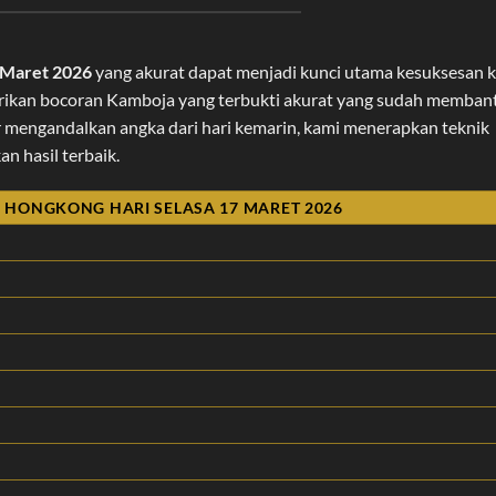
Maret 2026
yang akurat dapat menjadi kunci utama kesuksesan
erikan bocoran Kamboja yang terbukti akurat yang sudah memban
 mengandalkan angka dari hari kemarin, kami menerapkan teknik
an hasil terbaik.
4D HONGKONG HARI
SELASA 17
MARET 2026