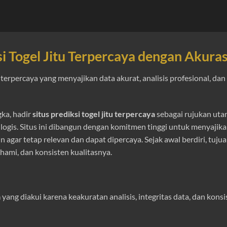
 Togel Jitu Terpercaya dengan Akurasi
 terpercaya yang menyajikan data akurat, analisis profesional, da
ka, hadir
situs prediksi togel jitu terpercaya
sebagai rujukan ut
g logis. Situs ini dibangun dengan komitmen tinggi untuk menyajika
in agar tetap relevan dan dapat dipercaya. Sejak awal berdiri, tu
ahami, dan konsisten kualitasnya.
a
yang diakui karena keakuratan analisis, integritas data, dan konsi