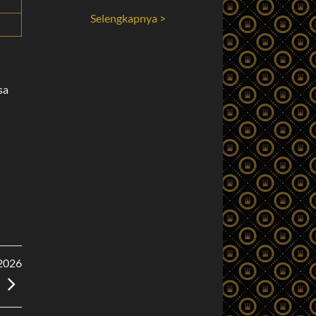
Selengkapnya >
sa
 2026