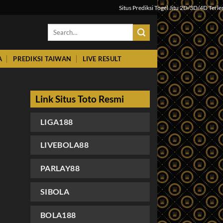
Situs Prediksi Togel Jitu 2D/3D/4D Terlengkap dan Live Resu
A
PREDIKSI TAIWAN
LIVE RESULT
Link Situs Toto Resmi
LIGA188
LIVEBOLA88
PARLAY88
SIBOLA
BOLA188