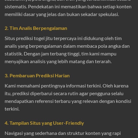
sistematis. Pendekatan ini memastikan bahwa setiap konten
memiliki dasar yang jelas dan bukan sekadar spekulasi.
2. Tim Analis Berpengalaman
Situs prediksi togel jitu terpercaya ini didukung oleh tim
analis yang berpengalaman dalam membaca pola angka dan
statistik. Dengan jam terbang tinggi, tim kami mampu
menyajikan analisis yang lebih matang dan terarah.
3. Pembaruan Prediksi Harian
Kami memahami pentingnya informasi terkini. Oleh karena
itu, prediksi diperbarui secara rutin agar pengguna selalu
mendapatkan referensi terbaru yang relevan dengan kondisi
terkini.
4. Tampilan Situs yang User-Friendly
Navigasi yang sederhana dan struktur konten yang rapi