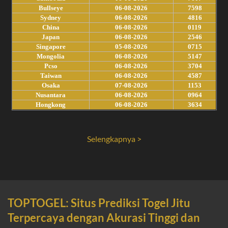
Selengkapnya >
TOPTOGEL: Situs Prediksi Togel Jitu
Terpercaya dengan Akurasi Tinggi dan