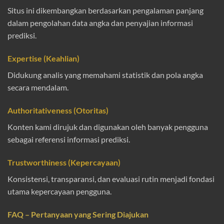
Situs ini dikembangkan berdasarkan pengalaman panjang
dalam pengolahan data angka dan penyajian informasi
prediksi.
Expertise (Keahlian)
Didukung analis yang memahami statistik dan pola angka
secara mendalam.
Authoritativeness (Otoritas)
Konten kami dirujuk dan digunakan oleh banyak pengguna
sebagai referensi informasi prediksi.
Trustworthiness (Kepercayaan)
Konsistensi, transparansi, dan evaluasi rutin menjadi fondasi
utama kepercayaan pengguna.
FAQ – Pertanyaan yang Sering Diajukan