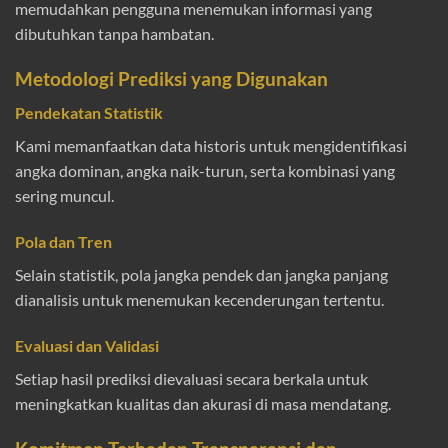
memudahkan pengguna menemukan informasi yang
dibutuhkan tanpa hambatan.
Metodologi Prediksi yang Digunakan
Pendekatan Statistik
Kami memanfaatkan data historis untuk mengidentifikasi
angka dominan, angka naik-turun, serta kombinasi yang
sering muncul.
Pola dan Tren
Selain statistik, pola jangka pendek dan jangka panjang
dianalisis untuk menemukan kecenderungan tertentu.
Evaluasi dan Validasi
Setiap hasil prediksi dievaluasi secara berkala untuk
meningkatkan kualitas dan akurasi di masa mendatang.