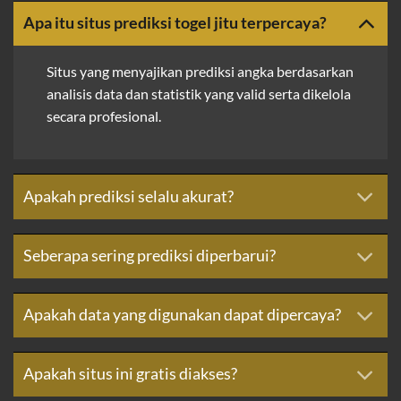
Apa itu situs prediksi togel jitu terpercaya?
Situs yang menyajikan prediksi angka berdasarkan
analisis data dan statistik yang valid serta dikelola
secara profesional.
Apakah prediksi selalu akurat?
Seberapa sering prediksi diperbarui?
Apakah data yang digunakan dapat dipercaya?
Apakah situs ini gratis diakses?