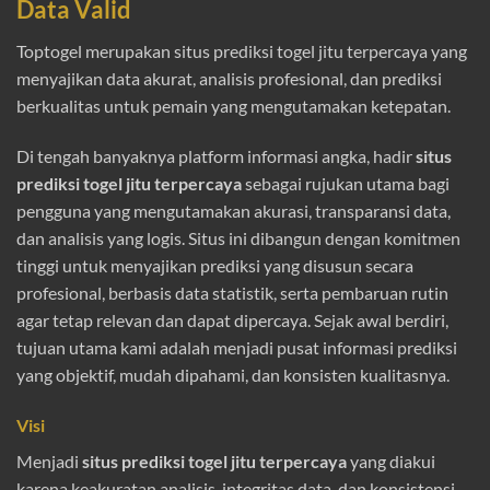
Data Valid
Toptogel merupakan situs prediksi togel jitu terpercaya yang
menyajikan data akurat, analisis profesional, dan prediksi
berkualitas untuk pemain yang mengutamakan ketepatan.
Di tengah banyaknya platform informasi angka, hadir
situs
prediksi togel jitu terpercaya
sebagai rujukan utama bagi
pengguna yang mengutamakan akurasi, transparansi data,
dan analisis yang logis. Situs ini dibangun dengan komitmen
tinggi untuk menyajikan prediksi yang disusun secara
profesional, berbasis data statistik, serta pembaruan rutin
agar tetap relevan dan dapat dipercaya. Sejak awal berdiri,
tujuan utama kami adalah menjadi pusat informasi prediksi
yang objektif, mudah dipahami, dan konsisten kualitasnya.
Visi
Menjadi
situs prediksi togel jitu terpercaya
yang diakui
karena keakuratan analisis, integritas data, dan konsistensi