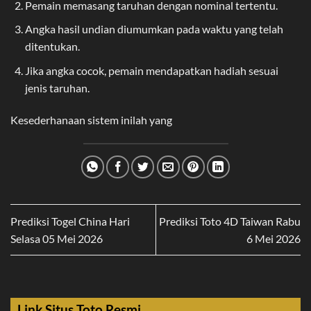
Pemain memasang taruhan dengan nominal tertentu.
Angka hasil undian diumumkan pada waktu yang telah
ditentukan.
Jika angka cocok, pemain mendapatkan hadiah sesuai
jenis taruhan.
Kesederhanaan sistem inilah yang
Prediksi Togel China Hari
Prediksi Toto 4D Taiwan Rabu
Selasa 05 Mei 2026
6 Mei 2026
Link Situs Toto Resmi