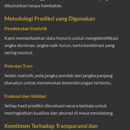
dibutuhkan tanpa hambatan.
Metodologi Prediksi yang Digunakan
Pendekatan Statistik
Kami memanfaatkan data historis untuk mengidentifikasi
angka dominan, angka naik-turun, serta kombinasi yang
sering muncul.
Pola dan Tren
Selain statistik, pola jangka pendek dan jangka panjang
dianalisis untuk menemukan kecenderungan tertentu.
Evaluasi dan Validasi
Setiap hasil prediksi dievaluasi secara berkala untuk
meningkatkan kualitas dan akurasi di masa mendatang.
Komitmen Terhadap Transparansi dan