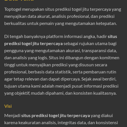
Toptogel merupakan situs prediksi togel jitu terpercaya yang
menyajikan data akurat, analisis profesional, dan prediksi
berkualitas untuk pemain yang mengutamakan ketepatan.
Di tengah banyaknya platform informasi angka, hadir
situs
prediksi togel jitu terpercaya
sebagai rujukan utama bagi
pengguna yang mengutamakan akurasi, transparansi data,
dan analisis yang logis. Situs ini dibangun dengan komitmen
tinggi untuk menyajikan prediksi yang disusun secara
profesional, berbasis data statistik, serta pembaruan rutin
agar tetap relevan dan dapat dipercaya. Sejak awal berdiri,
tujuan utama kami adalah menjadi pusat informasi prediksi
yang objektif, mudah dipahami, dan konsisten kualitasnya.
Visi
Menjadi
situs prediksi togel jitu terpercaya
yang diakui
karena keakuratan analisis, integritas data, dan konsistensi