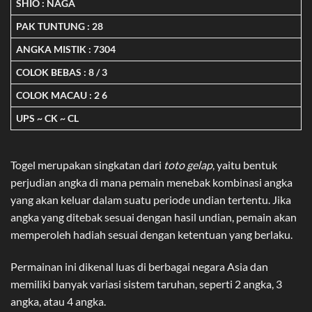
SHIO : NAGA
PAK TUNTUNG : 28
ANGKA MISTIK : 7304
COLOK BEBAS : 8 / 3
COLOK MACAU : 2 6
UPS ~ CK ~ CL
Togel merupakan singkatan dari
toto gelap
, yaitu bentuk
perjudian angka di mana pemain menebak kombinasi angka
yang akan keluar dalam suatu periode undian tertentu. Jika
angka yang ditebak sesuai dengan hasil undian, pemain akan
memperoleh hadiah sesuai dengan ketentuan yang berlaku.
Permainan ini dikenal luas di berbagai negara Asia dan
memiliki banyak variasi sistem taruhan, seperti 2 angka, 3
angka, atau 4 angka.