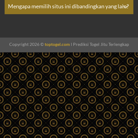
Mengapa memilih situs ini dibandingkan yang lain?
Copyright 2026 ©
toptogel.com
l Prediksi Togel Jitu Terlengkap