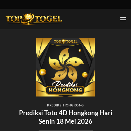
Skip
to
content
PREDIKSI HONGKONG
Prediksi Toto 4D Hongkong Hari
Senin 18 Mei 2026