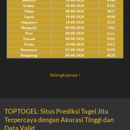
Selengkapnya >
TOPTOGEL: Situs Prediksi Togel Jitu
Terpercaya dengan Akurasi Tinggi dan
Data Valid