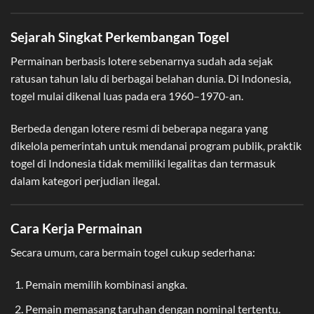
Sejarah Singkat Perkembangan Togel
Permainan berbasis lotere sebenarnya sudah ada sejak
ratusan tahun lalu di berbagai belahan dunia. Di Indonesia,
togel mulai dikenal luas pada era 1960–1970-an.
Berbeda dengan lotere resmi di beberapa negara yang
dikelola pemerintah untuk mendanai program publik, praktik
togel di Indonesia tidak memiliki legalitas dan termasuk
dalam kategori perjudian ilegal.
Cara Kerja Permainan
Secara umum, cara bermain togel cukup sederhana:
Pemain memilih kombinasi angka.
Pemain memasang taruhan dengan nominal tertentu.