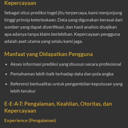
Kepercayaan
Sebagai situs prediksi togel jitu terpercaya, kami menjunjung
tinggi prinsip keterbukaan. Data yang digunakan berasal dari
sumber yang dapat diverifikasi, dan hasil analisis disajikan
apa adanya tanpa klaim berlebihan. Kepercayaan pengguna
adalah aset utama yang selalu kami jaga.
Manfaat yang Didapatkan Pengguna
Akses informasi prediksi yang disusun secara profesional
Pemahaman lebih baik terhadap data dan pola angka
Referensi berkualitas untuk pengambilan keputusan yang
lebih terukur
E-E-A-T: Pengalaman, Keahlian, Otoritas, dan
Kepercayaan
Experience (Pengalaman)