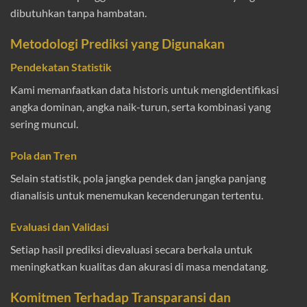
dibutuhkan tanpa hambatan.
Metodologi Prediksi yang Digunakan
Pendekatan Statistik
Kami memanfaatkan data historis untuk mengidentifikasi
angka dominan, angka naik-turun, serta kombinasi yang
sering muncul.
Pola dan Tren
Selain statistik, pola jangka pendek dan jangka panjang
dianalisis untuk menemukan kecenderungan tertentu.
Evaluasi dan Validasi
Setiap hasil prediksi dievaluasi secara berkala untuk
meningkatkan kualitas dan akurasi di masa mendatang.
Komitmen Terhadap Transparansi dan