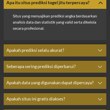
Apa itu situs prediksi togel jitu terpercaya?
Situs yang menyajikan prediksi angka berdasarkan
analisis data dan statistik yang valid serta dikelola
secara profesional.
Apakah prediksi selalu akurat?
Seberapa sering prediksi diperbarui?
Apakah data yang digunakan dapat dipercaya?
Apakah situs ini gratis diakses?