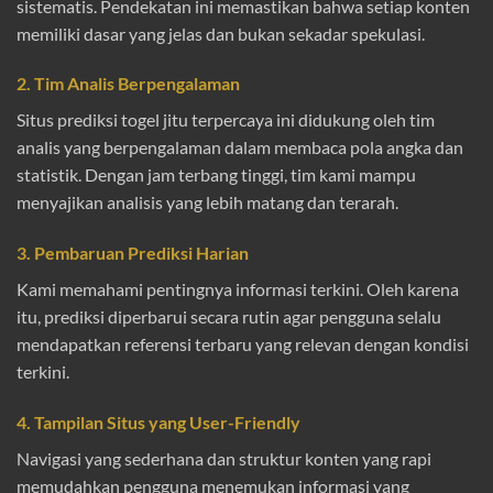
sistematis. Pendekatan ini memastikan bahwa setiap konten
memiliki dasar yang jelas dan bukan sekadar spekulasi.
2. Tim Analis Berpengalaman
Situs prediksi togel jitu terpercaya ini didukung oleh tim
analis yang berpengalaman dalam membaca pola angka dan
statistik. Dengan jam terbang tinggi, tim kami mampu
menyajikan analisis yang lebih matang dan terarah.
3. Pembaruan Prediksi Harian
Kami memahami pentingnya informasi terkini. Oleh karena
itu, prediksi diperbarui secara rutin agar pengguna selalu
mendapatkan referensi terbaru yang relevan dengan kondisi
terkini.
4. Tampilan Situs yang User-Friendly
Navigasi yang sederhana dan struktur konten yang rapi
memudahkan pengguna menemukan informasi yang