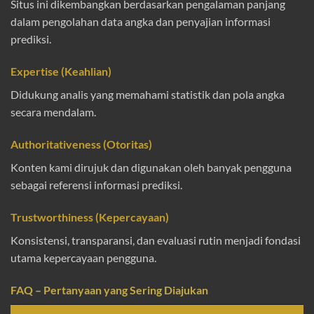
Situs ini dikembangkan berdasarkan pengalaman panjang
dalam pengolahan data angka dan penyajian informasi
prediksi.
Expertise (Keahlian)
Didukung analis yang memahami statistik dan pola angka
secara mendalam.
Authoritativeness (Otoritas)
Konten kami dirujuk dan digunakan oleh banyak pengguna
sebagai referensi informasi prediksi.
Trustworthiness (Kepercayaan)
Konsistensi, transparansi, dan evaluasi rutin menjadi fondasi
utama kepercayaan pengguna.
FAQ – Pertanyaan yang Sering Diajukan