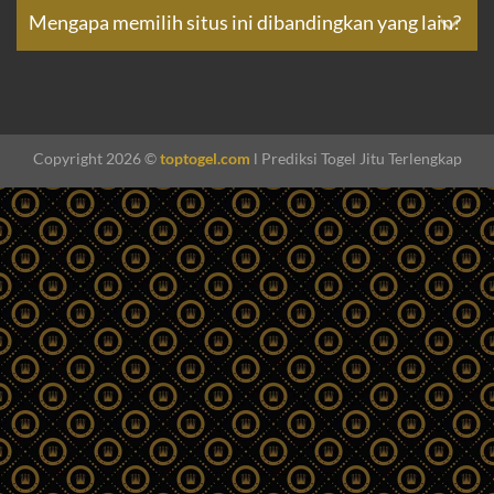
Mengapa memilih situs ini dibandingkan yang lain?
Copyright 2026 ©
toptogel.com
l Prediksi Togel Jitu Terlengkap