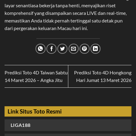
layar senantiasa bekerja tanpa henti, menyajikan riset
komprehensif yang disampaikan secara LIVE dan real-time,
memastikan Anda tidak pernah tertinggal satu detak pun
dari pergerakan keluaran Macau hari ini.
Prediksi Toto 4D Taiwan Sabtu
Prediksi Toto 4D Hongkong
14 Maret 2026 – Angka Jitu
Hari Jumat 13 Maret 2026
Link Situs Toto Resmi
LIGA188