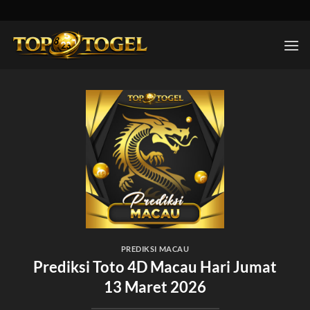
Skip
to
content
PREDIKSI MACAU
Prediksi Toto 4D Macau Hari Jumat
13 Maret 2026