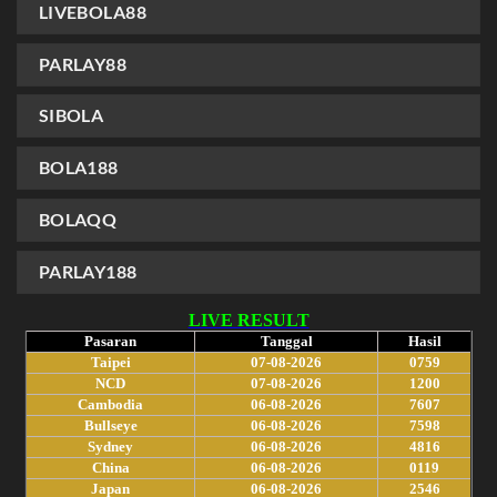
LIVEBOLA88
PARLAY88
SIBOLA
BOLA188
BOLAQQ
PARLAY188