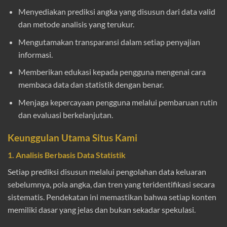
Menyediakan prediksi angka yang disusun dari data valid
dan metode analisis yang terukur.
Mengutamakan transparansi dalam setiap penyajian
informasi.
Memberikan edukasi kepada pengguna mengenai cara
membaca data dan statistik dengan benar.
Menjaga kepercayaan pengguna melalui pembaruan rutin
dan evaluasi berkelanjutan.
Keunggulan Utama Situs Kami
1. Analisis Berbasis Data Statistik
Setiap prediksi disusun melalui pengolahan data keluaran
sebelumnya, pola angka, dan tren yang teridentifikasi secara
sistematis. Pendekatan ini memastikan bahwa setiap konten
memiliki dasar yang jelas dan bukan sekadar spekulasi.