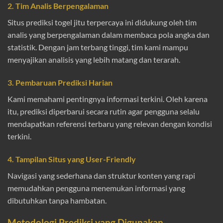
2. Tim Analis Berpengalaman
Situs prediksi togel jitu terpercaya ini didukung oleh tim
analis yang berpengalaman dalam membaca pola angka dan
statistik. Dengan jam terbang tinggi, tim kami mampu
menyajikan analisis yang lebih matang dan terarah.
3. Pembaruan Prediksi Harian
Kami memahami pentingnya informasi terkini. Oleh karena
itu, prediksi diperbarui secara rutin agar pengguna selalu
mendapatkan referensi terbaru yang relevan dengan kondisi
terkini.
4. Tampilan Situs yang User-Friendly
Navigasi yang sederhana dan struktur konten yang rapi
memudahkan pengguna menemukan informasi yang
dibutuhkan tanpa hambatan.
Metodologi Prediksi yang Digunakan