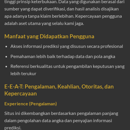
tinggi prinsip keterbukaan. Data yang digunakan berasal dari
sumber yang dapat diverifikasi, dan hasil analisis disajikan
apa adanya tanpa klaim berlebihan. Kepercayaan pengguna
adalah aset utama yang selalu kami jaga.
Manfaat yang Didapatkan Pengguna
Akses informasi prediksi yang disusun secara profesional
Pemahaman lebih baik terhadap data dan pola angka
Referensi berkualitas untuk pengambilan keputusan yang
lebih terukur
E-E-A-T: Pengalaman, Keahlian, Otoritas, dan
Kepercayaan
Experience (Pengalaman)
Situs ini dikembangkan berdasarkan pengalaman panjang
dalam pengolahan data angka dan penyajian informasi
prediksi.