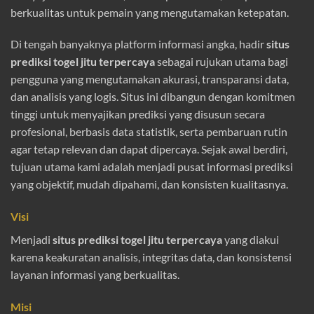
berkualitas untuk pemain yang mengutamakan ketepatan.
Di tengah banyaknya platform informasi angka, hadir
situs
prediksi togel jitu terpercaya
sebagai rujukan utama bagi
pengguna yang mengutamakan akurasi, transparansi data,
dan analisis yang logis. Situs ini dibangun dengan komitmen
tinggi untuk menyajikan prediksi yang disusun secara
profesional, berbasis data statistik, serta pembaruan rutin
agar tetap relevan dan dapat dipercaya. Sejak awal berdiri,
tujuan utama kami adalah menjadi pusat informasi prediksi
yang objektif, mudah dipahami, dan konsisten kualitasnya.
Visi
Menjadi
situs prediksi togel jitu terpercaya
yang diakui
karena keakuratan analisis, integritas data, dan konsistensi
layanan informasi yang berkualitas.
Misi