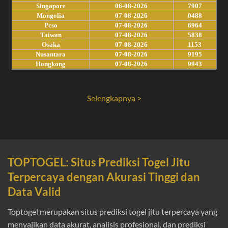
Selengkapnya >
TOPTOGEL: Situs Prediksi Togel Jitu
Terpercaya dengan Akurasi Tinggi dan
Data Valid
Toptogel merupakan situs prediksi togel jitu terpercaya yang
menyajikan data akurat, analisis profesional, dan prediksi