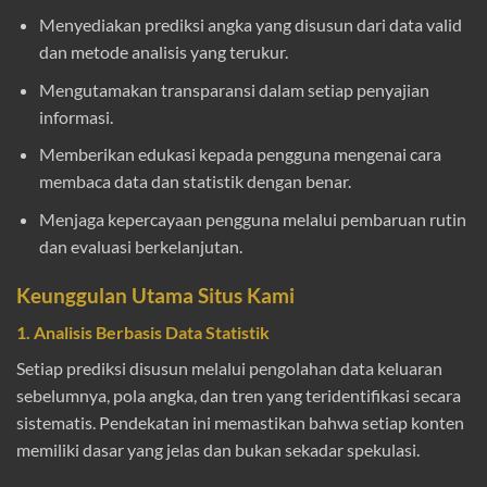
Menyediakan prediksi angka yang disusun dari data valid
dan metode analisis yang terukur.
Mengutamakan transparansi dalam setiap penyajian
informasi.
Memberikan edukasi kepada pengguna mengenai cara
membaca data dan statistik dengan benar.
Menjaga kepercayaan pengguna melalui pembaruan rutin
dan evaluasi berkelanjutan.
Keunggulan Utama Situs Kami
1. Analisis Berbasis Data Statistik
Setiap prediksi disusun melalui pengolahan data keluaran
sebelumnya, pola angka, dan tren yang teridentifikasi secara
sistematis. Pendekatan ini memastikan bahwa setiap konten
memiliki dasar yang jelas dan bukan sekadar spekulasi.