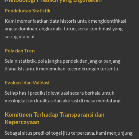
Pendekatan Statistik
Kami memanfaatkan data historis untuk mengidentifikasi
angka dominan, angka naik-turun, serta kombinasi yang
sering muncul.
Pola dan Tren
Selain statistik, pola jangka pendek dan jangka panjang
dianalisis untuk menemukan kecenderungan tertentu.
Evaluasi dan Validasi
Setiap hasil prediksi dievaluasi secara berkala untuk
meningkatkan kualitas dan akurasi di masa mendatang.
Komitmen Terhadap Transparansi dan
Kepercayaan
Sebagai situs prediksi togel jitu terpercaya, kami menjunjung