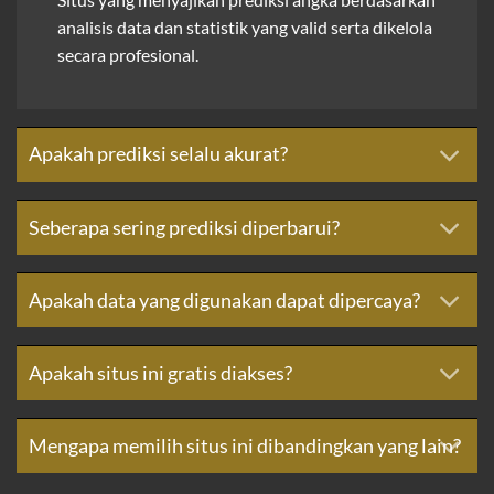
analisis data dan statistik yang valid serta dikelola
secara profesional.
Apakah prediksi selalu akurat?
Seberapa sering prediksi diperbarui?
Apakah data yang digunakan dapat dipercaya?
Apakah situs ini gratis diakses?
Mengapa memilih situs ini dibandingkan yang lain?