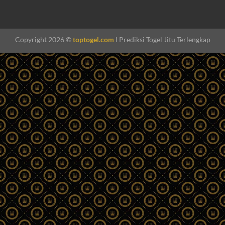
Copyright 2026 ©
toptogel.com
l Prediksi Togel Jitu Terlengkap