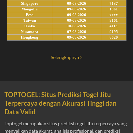
Selengkapnya >
TOPTOGEL: Situs Prediksi Togel Jitu
Terpercaya dengan Akurasi Tinggi dan
Data Valid
Toptogel merupakan situs prediksi togel jitu terpercaya yang
menyajikan data akurat, analisis profesional, dan prediksi