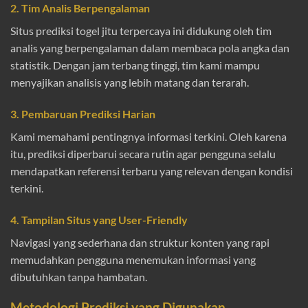
2. Tim Analis Berpengalaman
Situs prediksi togel jitu terpercaya ini didukung oleh tim
analis yang berpengalaman dalam membaca pola angka dan
statistik. Dengan jam terbang tinggi, tim kami mampu
menyajikan analisis yang lebih matang dan terarah.
3. Pembaruan Prediksi Harian
Kami memahami pentingnya informasi terkini. Oleh karena
itu, prediksi diperbarui secara rutin agar pengguna selalu
mendapatkan referensi terbaru yang relevan dengan kondisi
terkini.
4. Tampilan Situs yang User-Friendly
Navigasi yang sederhana dan struktur konten yang rapi
memudahkan pengguna menemukan informasi yang
dibutuhkan tanpa hambatan.
Metodologi Prediksi yang Digunakan