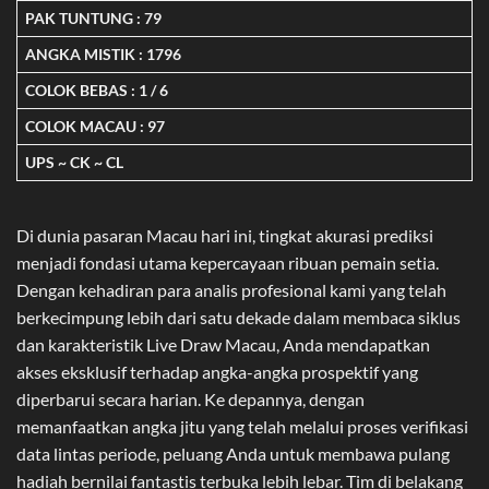
PAK TUNTUNG : 79
ANGKA MISTIK : 1796
COLOK BEBAS : 1 / 6
COLOK MACAU : 97
UPS ~ CK ~ CL
Di dunia pasaran Macau hari ini, tingkat akurasi prediksi
menjadi fondasi utama kepercayaan ribuan pemain setia.
Dengan kehadiran para analis profesional kami yang telah
berkecimpung lebih dari satu dekade dalam membaca siklus
dan karakteristik Live Draw Macau, Anda mendapatkan
akses eksklusif terhadap angka-angka prospektif yang
diperbarui secara harian. Ke depannya, dengan
memanfaatkan angka jitu yang telah melalui proses verifikasi
data lintas periode, peluang Anda untuk membawa pulang
hadiah bernilai fantastis terbuka lebih lebar. Tim di belakang