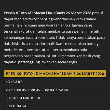
Prediksi Toto 4D Macau Hari Kamis 26 Maret 2026
presisi
dapat menjadi faktor penting keberhasilan kamu dalam
permainan ini. Kami menawarkan angka Taiwan yang
terkenal akurat dan telah membantu para pemain meraih
kemenangan secara konsisten. Tidak hanya berpatokan pada
data historis semata, tim analis kami memadukan berbagai
metode teruji secara statistik serta membaca pola
pergerakan pasar malam ini untuk memberikan hasil yang
dapat di pertanggung jawabkan secara logis.
PREDIKSI TOTO 4D MACAU HARI KAMIS 26 MARET 2026
4D : 0 3 8 5
2D : 03 08 05 30 38 35 85 83 80 50 53 58
50 / 50 : GENAP KECIL
SHIO : NAGA