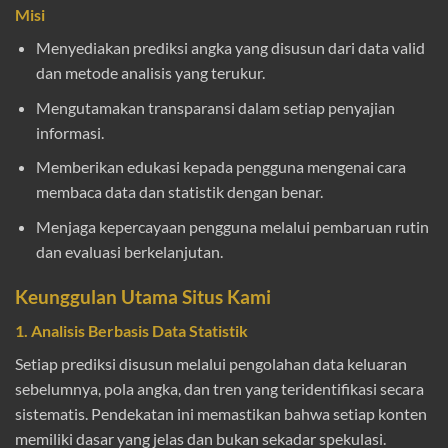
Misi
Menyediakan prediksi angka yang disusun dari data valid
dan metode analisis yang terukur.
Mengutamakan transparansi dalam setiap penyajian
informasi.
Memberikan edukasi kepada pengguna mengenai cara
membaca data dan statistik dengan benar.
Menjaga kepercayaan pengguna melalui pembaruan rutin
dan evaluasi berkelanjutan.
Keunggulan Utama Situs Kami
1. Analisis Berbasis Data Statistik
Setiap prediksi disusun melalui pengolahan data keluaran
sebelumnya, pola angka, dan tren yang teridentifikasi secara
sistematis. Pendekatan ini memastikan bahwa setiap konten
memiliki dasar yang jelas dan bukan sekadar spekulasi.