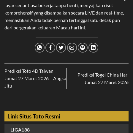
layar senantiasa bekerja tanpa henti, menyajikan riset
komprehensif yang disampaikan secara LIVE dan real-time,
memastikan Anda tidak pernah tertinggal satu detak pun
dari pergerakan keluaran Macau hari ini.
Prediksi Toto 4D Taiwan
Prediksi Togel China Hari
Jumat 27 Maret 2026 – Angka
Jumat 27 Maret 2026
Jitu
Link Situs Toto Resmi
LIGA188