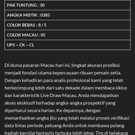
PAK TUNTUNG : 30
ANGKA MISTIK : 0385
COLOK BEBAS : 8 / 5
COLOK MACAU : 05
UPS ~ CK ~ CL
Di dunia pasaran Macau hari ini, tingkat akurasi prediksi
menjadi fondasi utama kepercayaan ribuan pemain setia.
Dengan kehadiran para analis profesional kami yang telah
berkecimpung lebih dari satu dekade dalam membaca siklus
dan karakteristik Live Draw Macau, Anda mendapatkan
akses eksklusif terhadap angka-angka prospektif yang
diperbarui secara harian. Ke depannya, dengan
memanfaatkan angka jitu yang telah melalui proses verifikasi
data lintas periode, peluang Anda untuk membawa pulang
hadiah bernilai fantastis terbuka lebih lebar. Tim di belakang