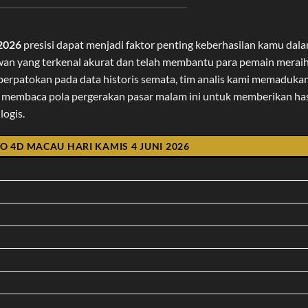
 2026
presisi dapat menjadi faktor penting keberhasilan kamu dal
wan yang terkenal akurat dan telah membantu para pemain merai
berpatokan pada data historis semata, tim analis kami memaduka
rta membaca pola pergerakan pasar malam ini untuk memberikan has
logis.
TO 4D MACAU HARI KAMIS 4 JUNI 2026