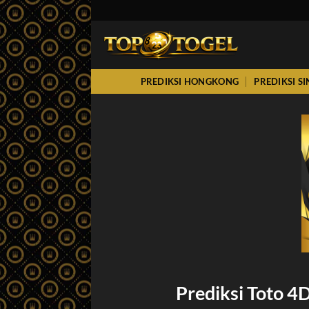
Skip
to
content
PREDIKSI HONGKONG
PREDIKSI S
Prediksi Toto 4