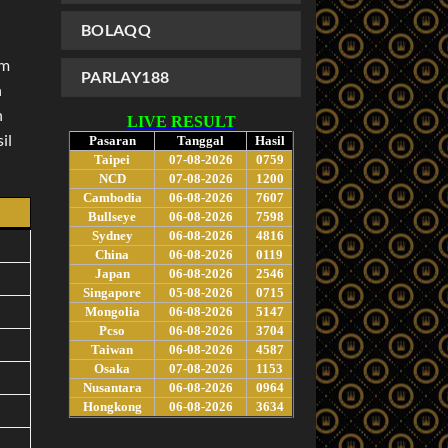
BOLAQQ
am
PARLAY188
h
n
il