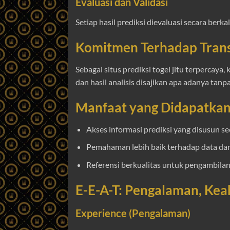
Evaluasi dan Validasi
Setiap hasil prediksi dievaluasi secara ber
Komitmen Terhadap Trans
Sebagai situs prediksi togel jitu terpercaya
dan hasil analisis disajikan apa adanya tan
Manfaat yang Didapatka
Akses informasi prediksi yang disusun se
Pemahaman lebih baik terhadap data dan
Referensi berkualitas untuk pengambilan
E-E-A-T: Pengalaman, Kea
Experience (Pengalaman)