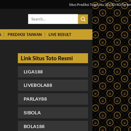
Situs Prediksi Togel Jitu 2D/3D/4D Terlengkap dan Live Resul
A
PREDIKSI TAIWAN
LIVE RESULT
Link Situs Toto Resmi
LIGA188
LIVEBOLA88
PARLAY88
SIBOLA
BOLA188