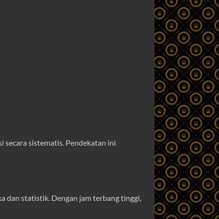
i secara sistematis. Pendekatan ini
a dan statistik. Dengan jam terbang tinggi,