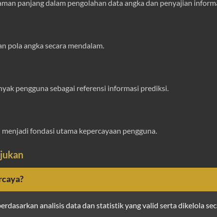
aman panjang dalam pengolahan data angka dan penyajian informas
an pola angka secara mendalam.
yak pengguna sebagai referensi informasi prediksi.
tin menjadi fondasi utama kepercayaan pengguna.
ajukan
ercaya?
rdasarkan analisis data dan statistik yang valid serta dikelola sec