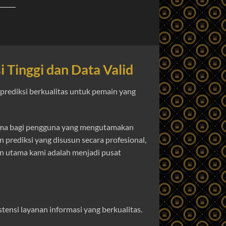
 Tinggi dan Data Valid
n prediksi berkualitas untuk pemain yang
ama bagi pengguna yang mengutamakan
n prediksi yang disusun secara profesional,
juan utama kami adalah menjadi pusat
stensi layanan informasi yang berkualitas.