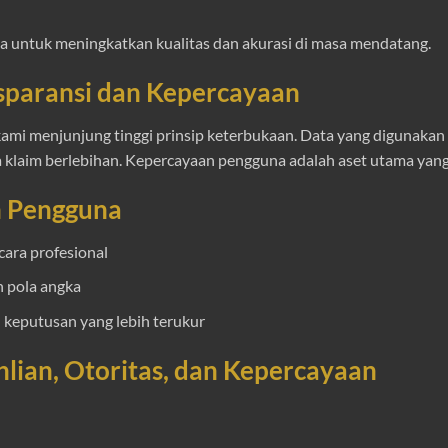
kala untuk meningkatkan kualitas dan akurasi di masa mendatang.
paransi dan Kepercayaan
, kami menjunjung tinggi prinsip keterbukaan. Data yang digunakan 
pa klaim berlebihan. Kepercayaan pengguna adalah aset utama yang 
n Pengguna
cara profesional
 pola angka
 keputusan yang lebih terukur
hlian, Otoritas, dan Kepercayaan