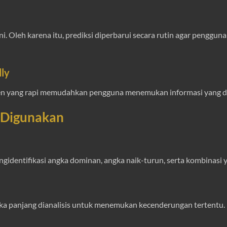
. Oleh karena itu, prediksi diperbarui secara rutin agar penggun
dly
ten yang rapi memudahkan pengguna menemukan informasi yang 
g Digunakan
identifikasi angka dominan, angka naik-turun, serta kombinasi y
angka panjang dianalisis untuk menemukan kecenderungan tertentu.