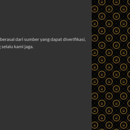
berasal dari sumber yang dapat diverifikasi,
selalu kami jaga.