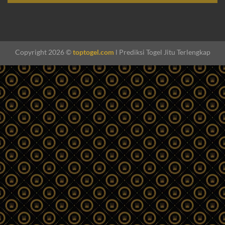
Copyright 2026 ©
toptogel.com
l Prediksi Togel Jitu Terlengkap