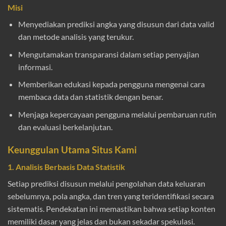
Misi
Menyediakan prediksi angka yang disusun dari data valid
dan metode analisis yang terukur.
Mengutamakan transparansi dalam setiap penyajian
informasi.
Memberikan edukasi kepada pengguna mengenai cara
membaca data dan statistik dengan benar.
Menjaga kepercayaan pengguna melalui pembaruan rutin
dan evaluasi berkelanjutan.
Keunggulan Utama Situs Kami
1. Analisis Berbasis Data Statistik
Setiap prediksi disusun melalui pengolahan data keluaran
sebelumnya, pola angka, dan tren yang teridentifikasi secara
sistematis. Pendekatan ini memastikan bahwa setiap konten
memiliki dasar yang jelas dan bukan sekadar spekulasi.