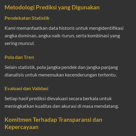
Metodologi Prediksi yang Digunakan
Pendekatan Statistik
Kami memanfaatkan data historis untuk mengidentifikasi
angka dominan, angka naik-turun, serta kombinasi yang
sering muncul.
Pola dan Tren
Selain statistik, pola jangka pendek dan jangka panjang
dianalisis untuk menemukan kecenderungan tertentu.
Evaluasi dan Validasi
Setiap hasil prediksi dievaluasi secara berkala untuk
meningkatkan kualitas dan akurasi di masa mendatang.
Komitmen Terhadap Transparansi dan
Kepercayaan