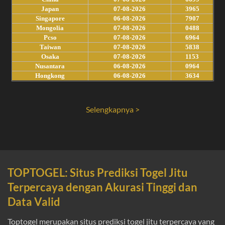
Selengkapnya >
TOPTOGEL: Situs Prediksi Togel Jitu
Terpercaya dengan Akurasi Tinggi dan
Data Valid
Toptogel merupakan situs prediksi togel jitu terpercaya yang