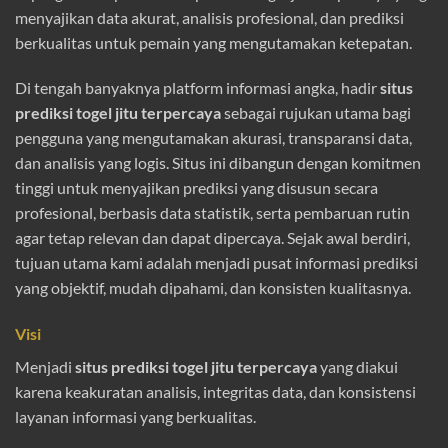
menyajikan data akurat, analisis profesional, dan prediksi
berkualitas untuk pemain yang mengutamakan ketepatan.
Di tengah banyaknya platform informasi angka, hadir
situs
prediksi togel jitu terpercaya
sebagai rujukan utama bagi
pengguna yang mengutamakan akurasi, transparansi data,
dan analisis yang logis. Situs ini dibangun dengan komitmen
tinggi untuk menyajikan prediksi yang disusun secara
profesional, berbasis data statistik, serta pembaruan rutin
agar tetap relevan dan dapat dipercaya. Sejak awal berdiri,
tujuan utama kami adalah menjadi pusat informasi prediksi
yang objektif, mudah dipahami, dan konsisten kualitasnya.
Visi
Menjadi
situs prediksi togel jitu terpercaya
yang diakui
karena keakuratan analisis, integritas data, dan konsistensi
layanan informasi yang berkualitas.