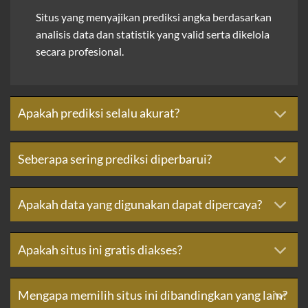
Situs yang menyajikan prediksi angka berdasarkan
analisis data dan statistik yang valid serta dikelola
secara profesional.
Apakah prediksi selalu akurat?
Seberapa sering prediksi diperbarui?
Apakah data yang digunakan dapat dipercaya?
Apakah situs ini gratis diakses?
Mengapa memilih situs ini dibandingkan yang lain?