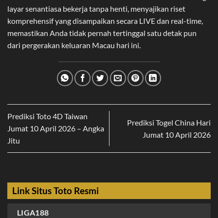
layar senantiasa bekerja tanpa henti, menyajikan riset
komprehensif yang disampaikan secara LIVE dan real-time,
memastikan Anda tidak pernah tertinggal satu detak pun
dari pergerakan keluaran Macau hari ini.
Prediksi Toto 4D Taiwan
Prediksi Togel China Hari
Jumat 10 April 2026 – Angka
Jumat 10 April 2026
Jitu
Link Situs Toto Resmi
LIGA188