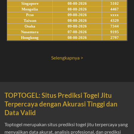
Selengkapnya >
TOPTOGEL: Situs Prediksi Togel Jitu
Terpercaya dengan Akurasi Tinggi dan
Data Valid
Toptogel merupakan situs prediksi togel jitu terpercaya yang
menyajikan data akurat, analisis profesional, dan prediksi