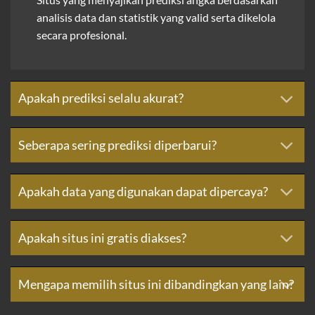
analisis data dan statistik yang valid serta dikelola
secara profesional.
Apakah prediksi selalu akurat?
Seberapa sering prediksi diperbarui?
Apakah data yang digunakan dapat dipercaya?
Apakah situs ini gratis diakses?
Mengapa memilih situs ini dibandingkan yang lain?