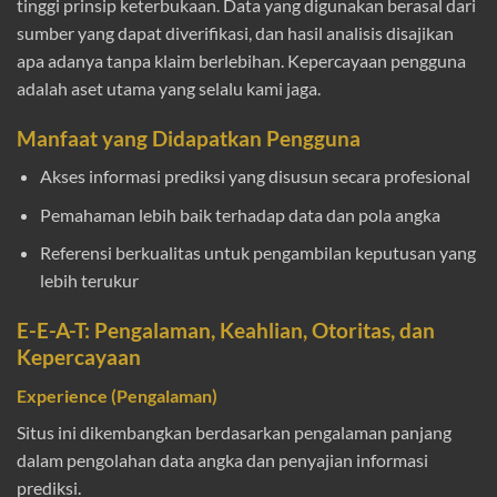
tinggi prinsip keterbukaan. Data yang digunakan berasal dari
sumber yang dapat diverifikasi, dan hasil analisis disajikan
apa adanya tanpa klaim berlebihan. Kepercayaan pengguna
adalah aset utama yang selalu kami jaga.
Manfaat yang Didapatkan Pengguna
Akses informasi prediksi yang disusun secara profesional
Pemahaman lebih baik terhadap data dan pola angka
Referensi berkualitas untuk pengambilan keputusan yang
lebih terukur
E-E-A-T: Pengalaman, Keahlian, Otoritas, dan
Kepercayaan
Experience (Pengalaman)
Situs ini dikembangkan berdasarkan pengalaman panjang
dalam pengolahan data angka dan penyajian informasi
prediksi.