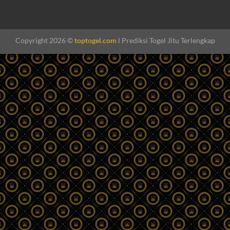
Copyright 2026 ©
toptogel.com
l Prediksi Togel Jitu Terlengkap