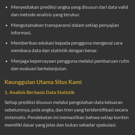
Menyediakan prediksi angka yang disusun dari data valid
dan metode analisis yang terukur.
Mengutamakan transparansi dalam setiap penyajian
informasi.
Memberikan edukasi kepada pengguna mengenai cara
membaca data dan statistik dengan benar.
Menjaga kepercayaan pengguna melalui pembaruan rutin
dan evaluasi berkelanjutan.
Keunggulan Utama Situs Kami
1. Analisis Berbasis Data Statistik
Setiap prediksi disusun melalui pengolahan data keluaran
sebelumnya, pola angka, dan tren yang teridentifikasi secara
sistematis. Pendekatan ini memastikan bahwa setiap konten
memiliki dasar yang jelas dan bukan sekadar spekulasi.