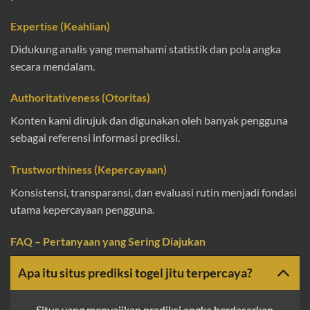
Expertise (Keahlian)
Didukung analis yang memahami statistik dan pola angka
secara mendalam.
Authoritativeness (Otoritas)
Konten kami dirujuk dan digunakan oleh banyak pengguna
sebagai referensi informasi prediksi.
Trustworthiness (Kepercayaan)
Konsistensi, transparansi, dan evaluasi rutin menjadi fondasi
utama kepercayaan pengguna.
FAQ – Pertanyaan yang Sering Diajukan
Apa itu situs prediksi togel jitu terpercaya?
Situs yang menyajikan prediksi angka berdasarkan