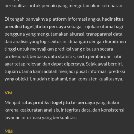
berkualitas untuk pemain yang mengutamakan ketepatan.
Di tengah banyaknya platform informasi angka, hadir
situs
prediksi togel jitu terpercaya
sebagai rujukan utama bagi
pengguna yang mengutamakan akurasi, transparansi data,
dan analisis yang logis. Situs ini dibangun dengan komitmen
tinggi untuk menyajikan prediksi yang disusun secara
profesional, berbasis data statistik, serta pembaruan rutin
agar tetap relevan dan dapat dipercaya. Sejak awal berdiri,
tujuan utama kami adalah menjadi pusat informasi prediksi
yang objektif, mudah dipahami, dan konsisten kualitasnya.
Visi
Menjadi
situs prediksi togel jitu terpercaya
yang diakui
karena keakuratan analisis, integritas data, dan konsistensi
layanan informasi yang berkualitas.
Misi