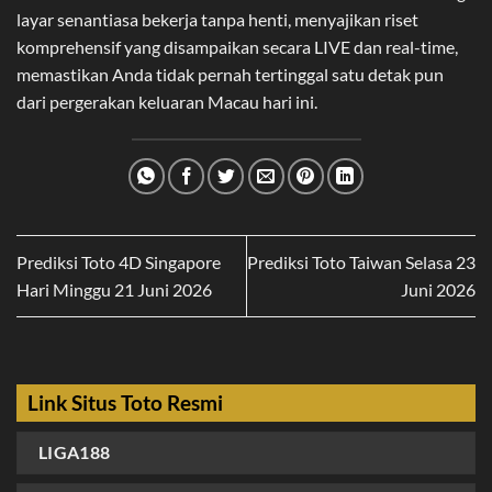
layar senantiasa bekerja tanpa henti, menyajikan riset
komprehensif yang disampaikan secara LIVE dan real-time,
memastikan Anda tidak pernah tertinggal satu detak pun
dari pergerakan keluaran Macau hari ini.
Prediksi Toto 4D Singapore
Prediksi Toto Taiwan Selasa 23
Hari Minggu 21 Juni 2026
Juni 2026
Link Situs Toto Resmi
LIGA188