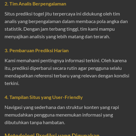
2. Tim Analis Berpengalaman
Situs prediksi togel jitu terpercaya ini didukung oleh tim
analis yang berpengalaman dalam membaca pola angka dan
statistik. Dengan jam terbang tinggi, tim kami mampu
menyajikan analisis yang lebih matang dan terarah.
3. Pembaruan Prediksi Harian
Kami memahami pentingnya informasi terkini. Oleh karena
itu, prediksi diperbarui secara rutin agar pengguna selalu
mendapatkan referensi terbaru yang relevan dengan kondisi
terkini.
4. Tampilan Situs yang User-Friendly
Navigasi yang sederhana dan struktur konten yang rapi
memudahkan pengguna menemukan informasi yang
dibutuhkan tanpa hambatan.
Metodologi Prediksi yang Digunakan