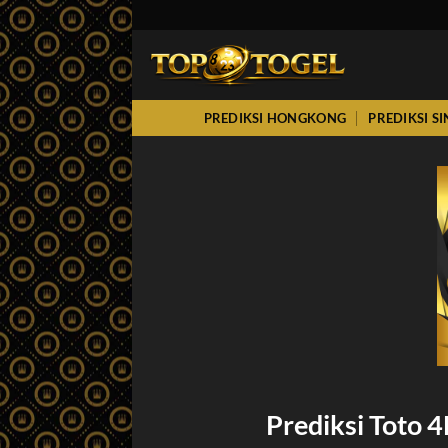
Skip
to
content
PREDIKSI HONGKONG
PREDIKSI S
Prediksi Toto 