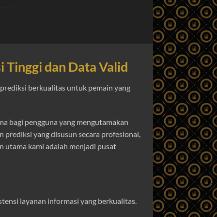
 Tinggi dan Data Valid
n prediksi berkualitas untuk pemain yang
ama bagi pengguna yang mengutamakan
n prediksi yang disusun secara profesional,
juan utama kami adalah menjadi pusat
stensi layanan informasi yang berkualitas.