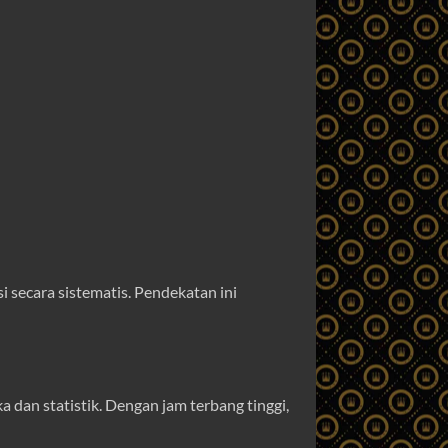
i secara sistematis. Pendekatan ini
a dan statistik. Dengan jam terbang tinggi,