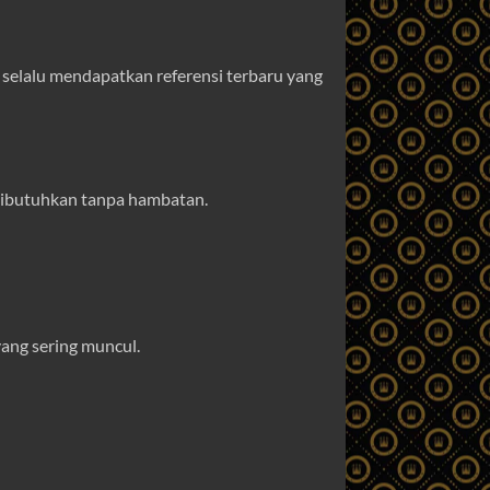
a selalu mendapatkan referensi terbaru yang
dibutuhkan tanpa hambatan.
ang sering muncul.