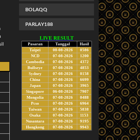
BOLAQQ
PARLAY188
h
n
il