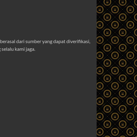
berasal dari sumber yang dapat diverifikasi,
selalu kami jaga.