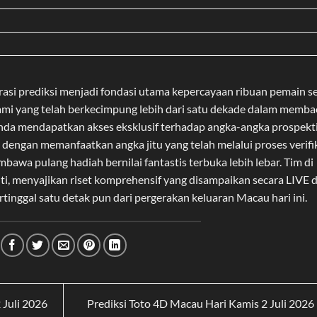
urasi prediksi menjadi fondasi utama kepercayaan ribuan pemain se
kami yang telah berkecimpung lebih dari satu dekade dalam memba
Anda mendapatkan akses eksklusif terhadap angka-angka prospekti
 dengan memanfaatkan angka jitu yang telah melalui proses verifi
bawa pulang hadiah bernilai fantastis terbuka lebih lebar. Tim di
nti, menyajikan riset komprehensif yang disampaikan secara LIVE 
tinggal satu detak pun dari pergerakan keluaran Macau hari ini.
 Juli 2026
Prediksi Toto 4D Macau Hari Kamis 2 Juli 2026