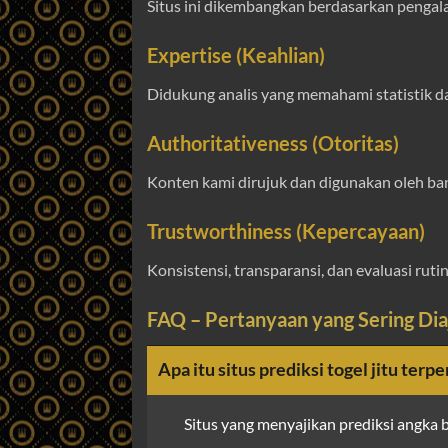
Situs ini dikembangkan berdasarkan pengal
Expertise (Keahlian)
Didukung analis yang memahami statistik d
Authoritativeness (Otoritas)
Konten kami dirujuk dan digunakan oleh ban
Trustworthiness (Kepercayaan)
Konsistensi, transparansi, dan evaluasi ru
FAQ – Pertanyaan yang Sering Di
Apa itu situs prediksi togel jitu terp
Situs yang menyajikan prediksi angka be