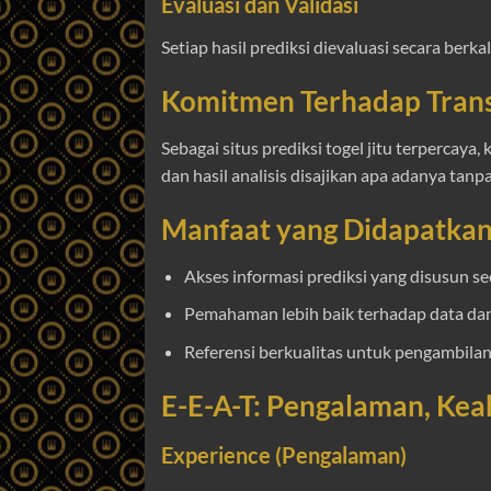
Evaluasi dan Validasi
Setiap hasil prediksi dievaluasi secara ber
Komitmen Terhadap Trans
Sebagai situs prediksi togel jitu terpercaya
dan hasil analisis disajikan apa adanya tan
Manfaat yang Didapatka
Akses informasi prediksi yang disusun se
Pemahaman lebih baik terhadap data dan
Referensi berkualitas untuk pengambilan
E-E-A-T: Pengalaman, Kea
Experience (Pengalaman)