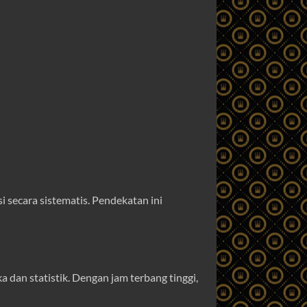
i secara sistematis. Pendekatan ini
a dan statistik. Dengan jam terbang tinggi,