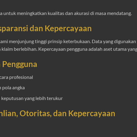
kala untuk meningkatkan kualitas dan akurasi di masa mendatang.
paransi dan Kepercayaan
, kami menjunjung tinggi prinsip keterbukaan. Data yang digunakan 
pa klaim berlebihan. Kepercayaan pengguna adalah aset utama yang 
n Pengguna
cara profesional
 pola angka
 keputusan yang lebih terukur
hlian, Otoritas, dan Kepercayaan