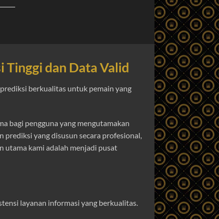
 Tinggi dan Data Valid
n prediksi berkualitas untuk pemain yang
ama bagi pengguna yang mengutamakan
n prediksi yang disusun secara profesional,
juan utama kami adalah menjadi pusat
stensi layanan informasi yang berkualitas.