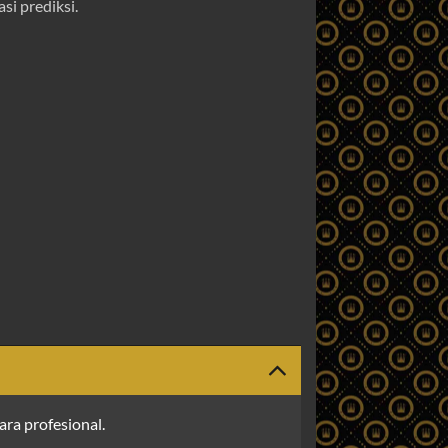
i prediksi.
ara profesional.