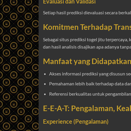
Evaluasi dan Validasi
Setiap hasil prediksi dievaluasi secara ber
Komitmen Terhadap Trans
Sebagai situs prediksi togel jitu terpercaya
dan hasil analisis disajikan apa adanya tan
Manfaat yang Didapatka
Akses informasi prediksi yang disusun se
Pemahaman lebih baik terhadap data dan
Referensi berkualitas untuk pengambilan
E-E-A-T: Pengalaman, Kea
Experience (Pengalaman)