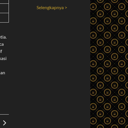
Selengkapnya >
tia.
ca
f
kasi
dan