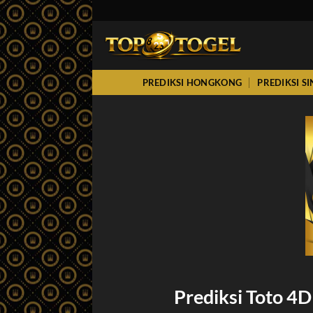
Skip
to
content
PREDIKSI HONGKONG
PREDIKSI S
Prediksi Toto 4