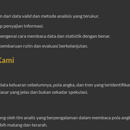
dari data valid dan metode analisis yang terukur.
 penyajian informasi.
ngenai cara membaca data dan statistik dengan benar.
embaruan rutin dan evaluasi berkelanjutan.
Kami
data keluaran sebelumnya, pola angka, dan tren yang teridentifikas
sar yang jelas dan bukan sekadar spekulasi.
dukung oleh tim analis yang berpengalaman dalam membaca pola angk
bih matang dan terarah.