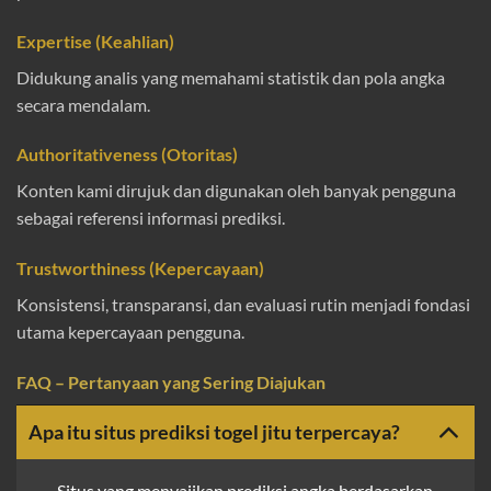
Expertise (Keahlian)
Didukung analis yang memahami statistik dan pola angka
secara mendalam.
Authoritativeness (Otoritas)
Konten kami dirujuk dan digunakan oleh banyak pengguna
sebagai referensi informasi prediksi.
Trustworthiness (Kepercayaan)
Konsistensi, transparansi, dan evaluasi rutin menjadi fondasi
utama kepercayaan pengguna.
FAQ – Pertanyaan yang Sering Diajukan
Apa itu situs prediksi togel jitu terpercaya?
Situs yang menyajikan prediksi angka berdasarkan