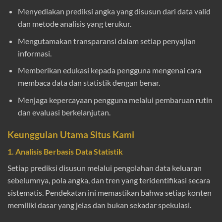
Menyediakan prediksi angka yang disusun dari data valid
dan metode analisis yang terukur.
Mengutamakan transparansi dalam setiap penyajian
informasi.
Memberikan edukasi kepada pengguna mengenai cara
membaca data dan statistik dengan benar.
Menjaga kepercayaan pengguna melalui pembaruan rutin
dan evaluasi berkelanjutan.
Keunggulan Utama Situs Kami
1. Analisis Berbasis Data Statistik
Setiap prediksi disusun melalui pengolahan data keluaran
sebelumnya, pola angka, dan tren yang teridentifikasi secara
sistematis. Pendekatan ini memastikan bahwa setiap konten
memiliki dasar yang jelas dan bukan sekadar spekulasi.