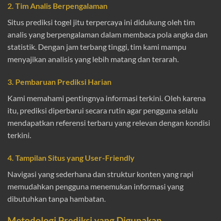
2. Tim Analis Berpengalaman
Situs prediksi togel jitu terpercaya ini didukung oleh tim
analis yang berpengalaman dalam membaca pola angka dan
statistik. Dengan jam terbang tinggi, tim kami mampu
menyajikan analisis yang lebih matang dan terarah.
3. Pembaruan Prediksi Harian
Kami memahami pentingnya informasi terkini. Oleh karena
itu, prediksi diperbarui secara rutin agar pengguna selalu
mendapatkan referensi terbaru yang relevan dengan kondisi
terkini.
4. Tampilan Situs yang User-Friendly
Navigasi yang sederhana dan struktur konten yang rapi
memudahkan pengguna menemukan informasi yang
dibutuhkan tanpa hambatan.
Metodologi Prediksi yang Digunakan