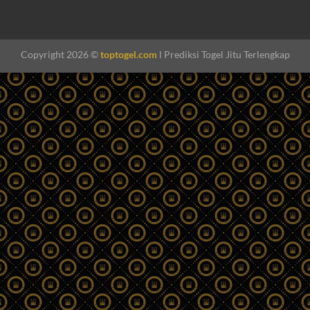
Copyright 2026 ©
toptogel.com
l Prediksi Togel Jitu Terlengkap