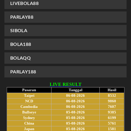
LIVEBOLA88
PARLAY88
SIBOLA
BOLA188
BOLAQQ
PARLAY188