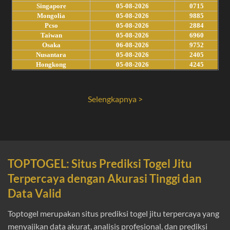
Selengkapnya >
TOPTOGEL: Situs Prediksi Togel Jitu
Terpercaya dengan Akurasi Tinggi dan
Data Valid
Toptogel merupakan situs prediksi togel jitu terpercaya yang
menyajikan data akurat, analisis profesional, dan prediksi