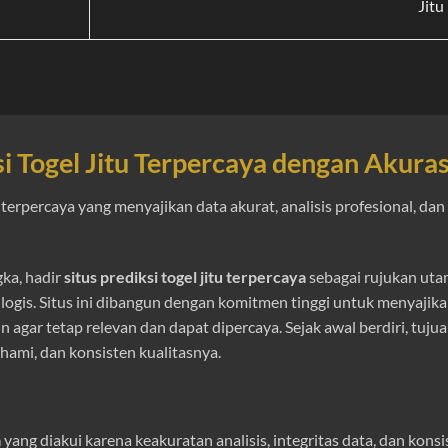
Jitu
 Togel Jitu Terpercaya dengan Akurasi
 terpercaya yang menyajikan data akurat, analisis profesional, da
ka, hadir
situs prediksi togel jitu terpercaya
sebagai rujukan ut
g logis. Situs ini dibangun dengan komitmen tinggi untuk menyajika
in agar tetap relevan dan dapat dipercaya. Sejak awal berdiri, tu
ahami, dan konsisten kualitasnya.
a
yang diakui karena keakuratan analisis, integritas data, dan konsi