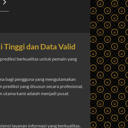
 Tinggi dan Data Valid
n prediksi berkualitas untuk pemain yang
ama bagi pengguna yang mengutamakan
n prediksi yang disusun secara profesional,
juan utama kami adalah menjadi pusat
stensi layanan informasi yang berkualitas.