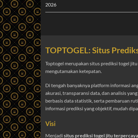
2026
TOPTOGEL: Situs Prediksi
Toptogel merupakan situs prediksi togel jitu
mengutamakan ketepatan.
Di tengah banyaknya platform informasi ang
akurasi, transparansi data, dan analisis yan
berbasis data statistik, serta pembaruan rut
informasi prediksi yang objektif, mudah dip
Visi
Menjadi
situs prediksi togel jitu terpercay