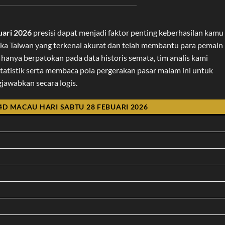
uari 2026
presisi dapat menjadi faktor penting keberhasilan kamu
ka Taiwan yang terkenal akurat dan telah membantu para pemain
hanya berpatokan pada data historis semata, tim analis kami
tatistik serta membaca pola pergerakan pasar malam ini untuk
jawabkan secara logis.
 4D MACAU HARI SABTU 28 FEBUARI 2026