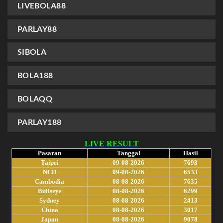
LIVEBOLA88
PARLAY88
SIBOLA
BOLA188
BOLAQQ
PARLAY188