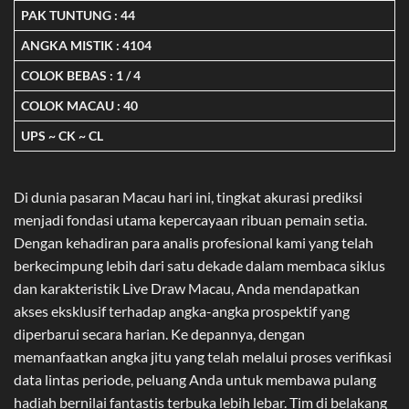
PAK TUNTUNG : 44
ANGKA MISTIK : 4104
COLOK BEBAS : 1 / 4
COLOK MACAU : 40
UPS ~ CK ~ CL
Di dunia pasaran Macau hari ini, tingkat akurasi prediksi
menjadi fondasi utama kepercayaan ribuan pemain setia.
Dengan kehadiran para analis profesional kami yang telah
berkecimpung lebih dari satu dekade dalam membaca siklus
dan karakteristik Live Draw Macau, Anda mendapatkan
akses eksklusif terhadap angka-angka prospektif yang
diperbarui secara harian. Ke depannya, dengan
memanfaatkan angka jitu yang telah melalui proses verifikasi
data lintas periode, peluang Anda untuk membawa pulang
hadiah bernilai fantastis terbuka lebih lebar. Tim di belakang