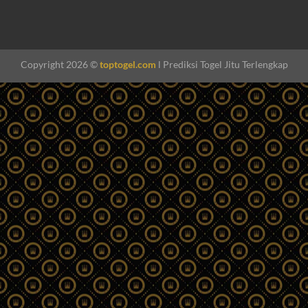
Copyright 2026 ©
toptogel.com
l Prediksi Togel Jitu Terlengkap