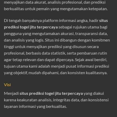
menyajikan data akurat, analisis profesional, dan prediksi
berkualitas untuk pemain yang mengutamakan ketepatan.
Di tengah banyaknya platform informasi angka, hadir
situs
prediksi togel jitu terpercaya
sebagai rujukan utama bagi
pengguna yang mengutamakan akurasi, transparansi data,
dan analisis yang logis. Situs ini dibangun dengan komitmen
tinggi untuk menyajikan prediksi yang disusun secara
profesional, berbasis data statistik, serta pembaruan rutin
agar tetap relevan dan dapat dipercaya. Sejak awal berdiri,
tujuan utama kami adalah menjadi pusat informasi prediksi
yang objektif, mudah dipahami, dan konsisten kualitasnya.
Visi
Menjadi
situs prediksi togel jitu terpercaya
yang diakui
karena keakuratan analisis, integritas data, dan konsistensi
layanan informasi yang berkualitas.