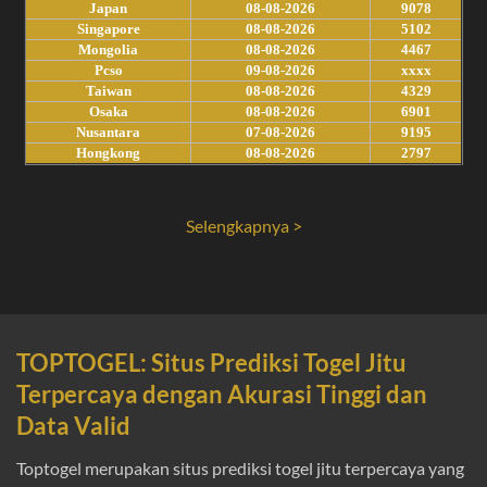
Selengkapnya >
TOPTOGEL: Situs Prediksi Togel Jitu
Terpercaya dengan Akurasi Tinggi dan
Data Valid
Toptogel merupakan situs prediksi togel jitu terpercaya yang