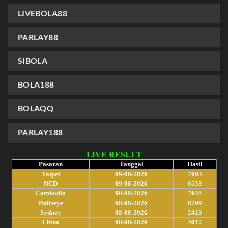
LIVEBOLA88
PARLAY88
SIBOLA
BOLA188
BOLAQQ
PARLAY188